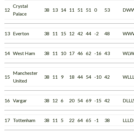
Crystal
12
38
13
14
11
51
51
0
53
DW
Palace
13
Everton
38
11
15
12
42
44
-2
48
WW
14
West Ham
38
11
10
17
46
62
-16
43
WLW
Manchester
15
38
11
9
18
44
54
-10
42
WLL
United
16
Vargar
38
12
6
20
54
69
-15
42
DLL
17
Tottenham
38
11
5
22
64
65
-1
38
LLLD