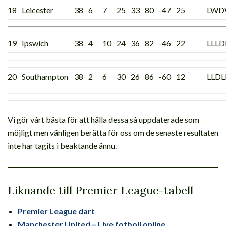
18
Leicester
38
6
7
25
33
80
-47
25
LWD
19
Ipswich
38
4
10
24
36
82
-46
22
LLLD
20
Southampton
38
2
6
30
26
86
-60
12
LLDL
Vi gör vårt bästa för att hålla dessa så uppdaterade som
möjligt men vänligen berätta för oss om de senaste resultaten
inte har tagits i beaktande ännu.
Liknande till Premier League-tabell
Premier League dart
Manchester United – Live fotboll online