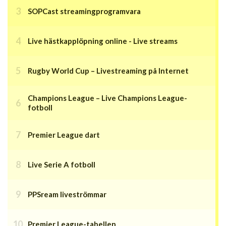
SOPCast streamingprogramvara
Live hästkapplöpning online - Live streams
Rugby World Cup – Livestreaming på Internet
Champions League – Live Champions League-
fotboll
Premier League dart
Live Serie A fotboll
PPSream liveströmmar
Premier League-tabellen