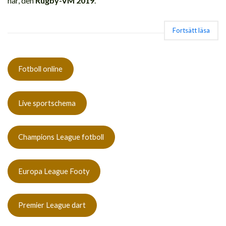
här, den
Rugby-VM
20
19
.
Fortsätt läsa
Fotboll online
Live sportschema
Champions League fotboll
Europa League Footy
Premier League dart