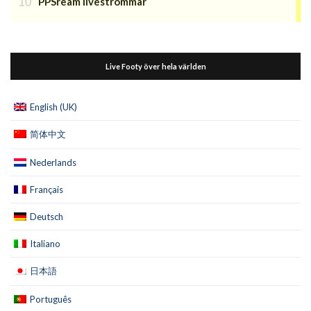
PPSream liveströmmar
Live Footy över hela världen
English (UK)
简体中文
Nederlands
Français
Deutsch
Italiano
日本語
Português