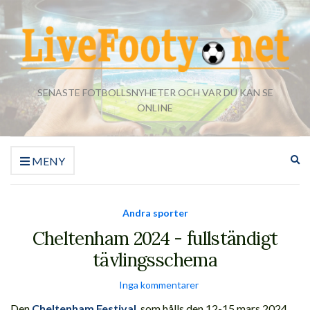
SENASTE FOTBOLLSNYHETER OCH VAR DU KAN SE
ONLINE
Ut
MENY
sö
Andra sporter
Cheltenham 2024 - fullständigt
tävlingsschema
Inga kommentarer
Den
Cheltenham Festival
, som hålls den 12-15 mars 2024