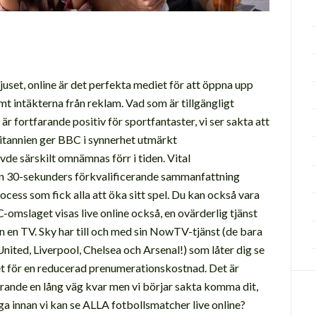
ljuset, online är det perfekta mediet för att öppna upp
amt intäkterna från reklam. Vad som är tillgängligt
 är fortfarande positiv för sportfantaster, vi ser sakta att
britannien ger BBC i synnerhet utmärkt
de särskilt omnämnas förr i tiden. Vital
en 30-sekunders förkvalificerande sammanfattning
rocess som fick alla att öka sitt spel. Du kan också vara
omslaget visas live online också, en ovärderlig tjänst
rån en TV. Sky har till och med sin NowTV-tjänst (de bara
nited, Liverpool, Chelsea och Arsenal!) som låter dig se
het för en reducerad prenumerationskostnad. Det är
arande en lång väg kvar men vi börjar sakta komma dit,
ga innan vi kan se ALLA fotbollsmatcher live online?