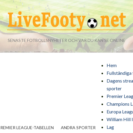
SENASTE FOTBOLLSNYHETER OCH VAR DU KAN SE ONLINE
Hem
Fullständiga
Dagens strea
sporter
Premier Leag
Champions L
Europa Leagu
William Hill 
Lag
PREMIER LEAGUE-TABELLEN
ANDRA SPORTER