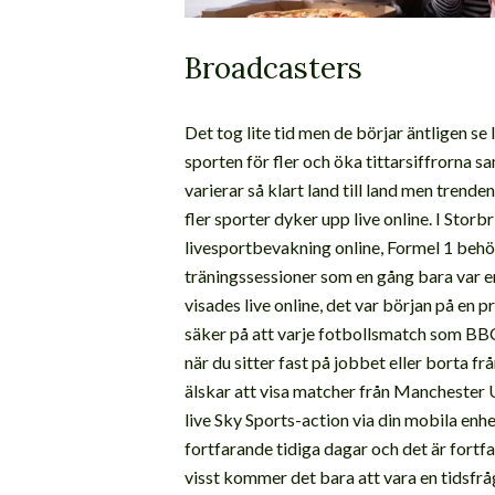
Broadcasters
Det tog lite tid men de börjar äntligen se 
sporten för fler och öka tittarsiffrorna s
varierar så klart land till land men trenden
fler sporter dyker upp live online. I Stor
livesportbevakning online, Formel 1 behöv
träningssessioner som en gång bara var 
visades live online, det var början på en p
säker på att varje fotbollsmatch som BBC-
när du sitter fast på jobbet eller borta f
älskar att visa matcher från Manchester U
live Sky Sports-action via din mobila en
fortfarande tidiga dagar och det är fortf
visst kommer det bara att vara en tidsfrå