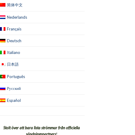
简体中文
Nederlands
Français
Deutsch
Italiano
日本語
Português
Русский
Español
Stolt över att bara lista strömmar från officiella
sändningspartners
!