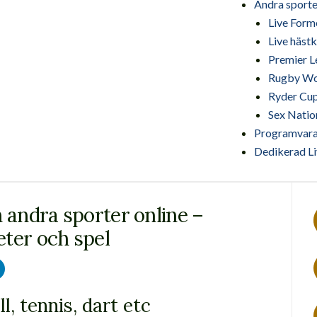
Andra sporte
Live Forme
Live häst
Premier L
Rugby Wor
Ryder Cup
Sex Natio
Programvara
Dedikerad L
h andra sporter online –
ter och spel
l, tennis, dart etc