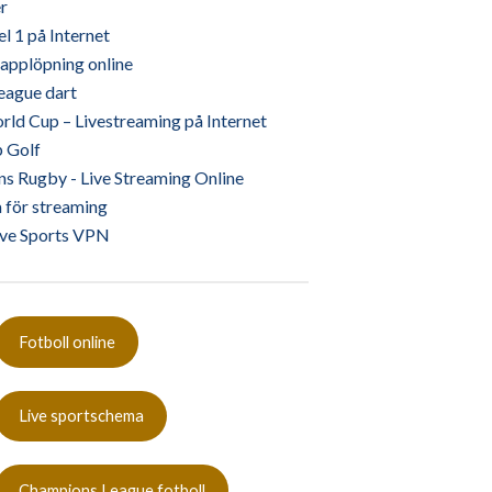
r
sökformuläret
l 1 på Internet
kapplöpning online
eague dart
ld Cup – Livestreaming på Internet
 Golf
ns Rugby - Live Streaming Online
 för streaming
ive Sports VPN
Fotboll online
Live sportschema
Champions League fotboll