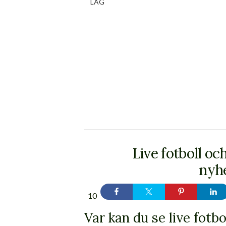
LAG
Live fotboll oc
nyhe
10
Var kan du se live fotbol