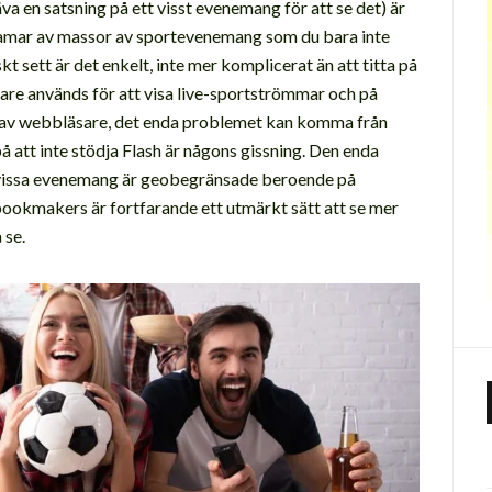
äva en satsning på ett visst evenemang för att se det) är
reamar av massor av sportevenemang som du bara inte
skt sett är det enkelt, inte mer komplicerat än att titta på
re används för att visa live-sportströmmar och på
9% av webbläsare, det enda problemet kan komma från
på att inte stödja Flash är någons gissning. Den enda
 vissa evenemang är geobegränsade beroende på
bookmakers är fortfarande ett utmärkt sätt att se mer
 se.