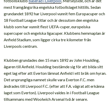
fotbollsklubb
baserad i Liverpool
, Merseyside, och är det
mest framgångsrika engelska fotbollslaget hittills. Sedan
grundandet 1892 har Liverpool vunnit fem Europacuper och
18 Football League-titlar och är dessutom den engelska
klubb som har vunnit flest UEFA-cuper, europeiska
supercuper och engelska ligacuper. Klubbens hemmaplan är
Anfield Stadium, som ligger cirka tre kilometer från
Liverpools centrum.
Klubben grundades den 15 mars 1892 av John Houlding,
ägaren till Anfield. Houlding bestämde sig för att bilda sitt
eget lag efter att Everton lämnat Anfield i ett bråk om hyran.
Det ursprungliga namnet skulle vara Everton F.C. men
ändrades till Liverpool F.C. (efter att F.A. vägrat att erkänna
laget som Everton). Liverpool valdes in i Football League
tillsammans med Woolwich Arsenal två år senare.