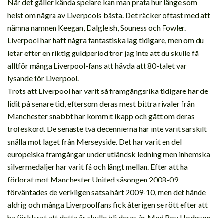
När det gäller kända spelare kan man prata hur länge som
helst om några av Liverpools bästa. Det räcker oftast med att
nämna namnen Keegan, Dalgleish, Souness och Fowler.
Liverpool har haft några fantastiska lag tidigare, men om du
letar efter en riktig guldperiod tror jag inte att du skulle få
alltför många Liverpool-fans att hävda att 80-talet var
lysande för Liverpool.
Trots att Liverpool har varit så framgångsrika tidigare har de
lidit på senare tid, eftersom deras mest bittra rivaler från
Manchester snabbt har kommit ikapp och gått om deras
troféskörd. De senaste två decennierna har inte varit särskilt
snälla mot laget från Merseyside. Det har varit en del
europeiska framgångar under utländsk ledning men inhemska
silvermedaljer har varit få och långt mellan. Efter att ha
förlorat mot Manchester United säsongen 2008-09
förväntades de verkligen satsa hårt 2009-10, men det hände
aldrig och många Liverpoolfans fick återigen se rött efter att
ha förklarat att detta år skulle bli deras år. Med Roy Hodgson