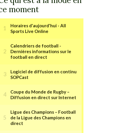
Ce qui est à la mode en
ce moment
Horaires d'aujourd'hui - All
Sports Live Online
Calendriers de football -
Dernières informations sur le
football en direct
Logiciel de diffusion en continu
SOPCast
Coupe du Monde de Rugby –
Diffusion en direct sur Internet
Ligue des Champions – Football
de la Ligue des Champions en
direct