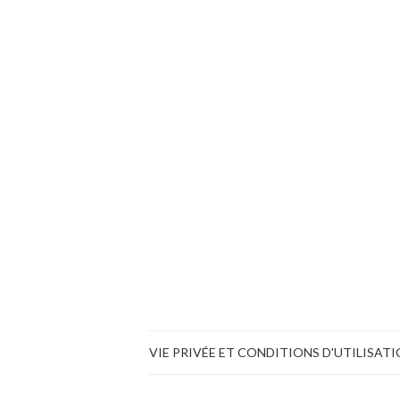
VIE PRIVÉE ET CONDITIONS D'UTILISAT