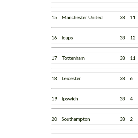
15
Manchester United
38
11
16
loups
38
12
17
Tottenham
38
11
18
Leicester
38
6
19
Ipswich
38
4
20
Southampton
38
2