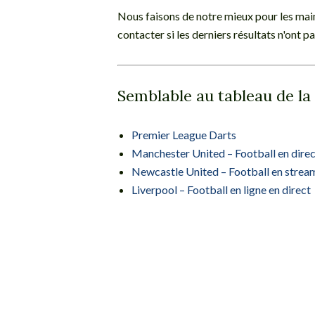
Nous faisons de notre mieux pour les maint
contacter si les derniers résultats n'ont p
Semblable au tableau de l
Premier League Darts
Manchester United – Football en direc
Newcastle United – Football en strea
Liverpool – Football en ligne en direct