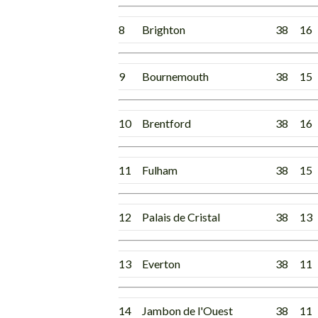
8
Brighton
38
16
9
Bournemouth
38
15
10
Brentford
38
16
11
Fulham
38
15
12
Palais de Cristal
38
13
13
Everton
38
11
14
Jambon de l'Ouest
38
11