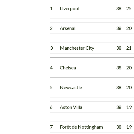
1
Liverpool
38
25
2
Arsenal
38
20
3
Manchester City
38
21
4
Chelsea
38
20
5
Newcastle
38
20
6
Aston Villa
38
19
7
Forêt de Nottingham
38
19