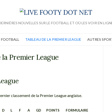
DERNIÈRES NOUVELLES SUR LE FOOTBALL ET OÙ LES VOIR EN LIGN
U FOOTBALL
TABLEAU DE LA PREMIER LEAGUE
AUTRES SPOR
 la Premier League
League
e dernier classement de la Premier League anglaise.
D
L
F
A
GD
POINTS
FORMULAIRE