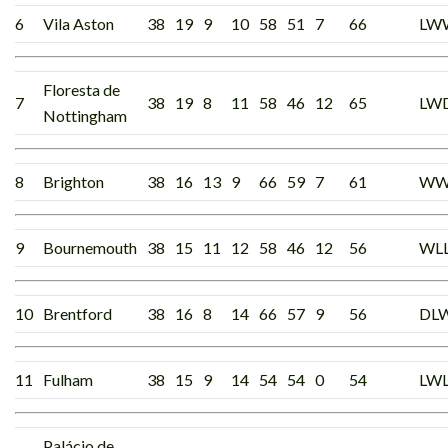
6
Vila Aston
38
19
9
10
58
51
7
66
LW
Floresta de
7
38
19
8
11
58
46
12
65
LW
Nottingham
8
Brighton
38
16
13
9
66
59
7
61
W
9
Bournemouth
38
15
11
12
58
46
12
56
WL
10
Brentford
38
16
8
14
66
57
9
56
DL
11
Fulham
38
15
9
14
54
54
0
54
LW
Palácio de