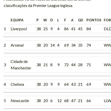
classificações da Premier League inglesa.
EQUIPA
P
W
D
L
F
A
GD
PONTOS
FOR
1
Liverpool
38
25
9
4
86
41
45
84
DL
2
Arsenal
38
20
14
4
69
34
35
74
WW
Cidade de
3
38
21
8
9
72
44
28
71
W
Manchester
4
Chelsea
38
20
9
9
64
43
21
69
WW
5
Newcastle
38
20
6
12
68
47
21
66
LL