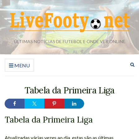
ÚLTIMAS NOTÍCIAS DE FUTEBOL E ONDE VER ONLINE
Ex
MENU
o
fo
de
Tabela da Primeira Liga
pe
Tabela da Primeira Liga
Atualizadas várias vezes ao dia, estas são as últimas