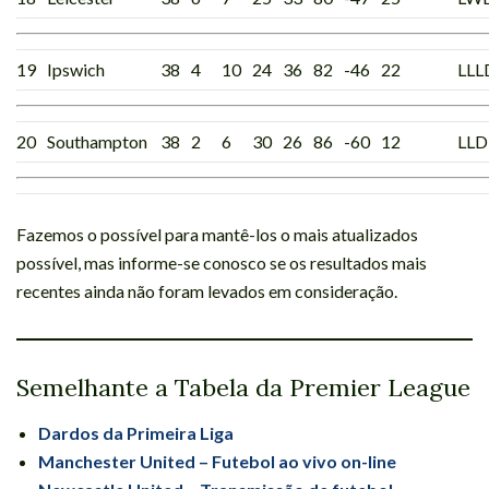
19
Ipswich
38
4
10
24
36
82
-46
22
LLL
20
Southampton
38
2
6
30
26
86
-60
12
LLD
Fazemos o possível para mantê-los o mais atualizados
possível, mas informe-se conosco se os resultados mais
recentes ainda não foram levados em consideração.
Semelhante a Tabela da Premier League
Dardos da Primeira Liga
Manchester United – Futebol ao vivo on-line