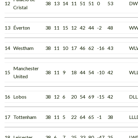
12
38
13
14
11
51
51
0
53
DW
Cristal
13
Éverton
38
11
15
12
42
44
-2
48
WW
14
Westham
38
11
10
17
46
62
-16
43
WL
Manchester
15
38
11
9
18
44
54
-10
42
WL
United
16
Lobos
38
12
6
20
54
69
-15
42
DL
17
Tottenham
38
11
5
22
64
65
-1
38
LLL
18
Leicester
38
6
7
25
33
80
-47
25
LW