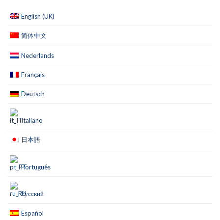
English (UK)
简体中文
Nederlands
Français
Deutsch
Italiano
日本語
Português
Русский
Español