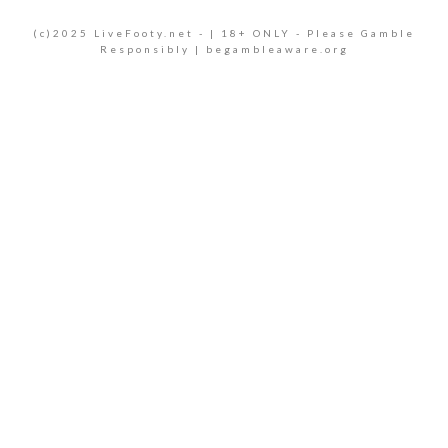
(c)2025 LiveFooty.net - | 18+ ONLY - Please Gamble
Responsibly | begambleaware.org