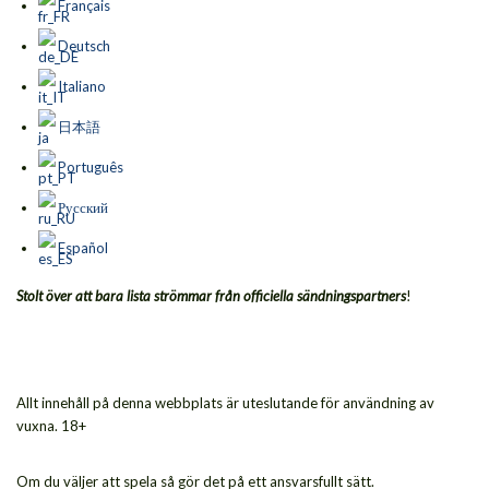
Français
Deutsch
Italiano
日本語
Português
Русский
Español
Stolt över att bara lista strömmar från officiella sändningspartners
!
Allt innehåll på denna webbplats är uteslutande för användning av
vuxna. 18+
Om du väljer att spela så gör det på ett ansvarsfullt sätt.