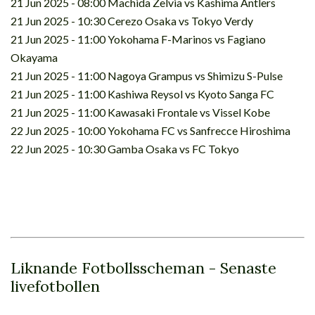
21 Jun 2025 - 08:00 Machida Zelvia vs Kashima Antlers
21 Jun 2025 - 10:30 Cerezo Osaka vs Tokyo Verdy
21 Jun 2025 - 11:00 Yokohama F-Marinos vs Fagiano
Okayama
21 Jun 2025 - 11:00 Nagoya Grampus vs Shimizu S-Pulse
21 Jun 2025 - 11:00 Kashiwa Reysol vs Kyoto Sanga FC
21 Jun 2025 - 11:00 Kawasaki Frontale vs Vissel Kobe
22 Jun 2025 - 10:00 Yokohama FC vs Sanfrecce Hiroshima
22 Jun 2025 - 10:30 Gamba Osaka vs FC Tokyo
Liknande Fotbollsscheman - Senaste
livefotbollen