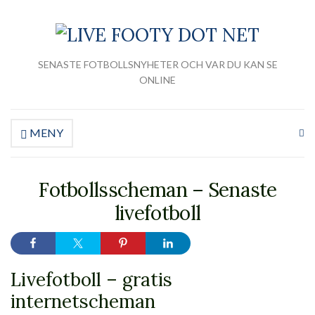
SENASTE FOTBOLLSNYHETER OCH VAR DU KAN SE
ONLINE
MENY
Ut
sö
Fotbollsscheman – Senaste
livefotboll
Livefotboll – gratis
internetscheman