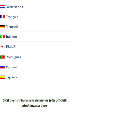
Nederlands
Français
Deutsch
Italiano
日本語
Português
Русский
Español
Stolt över att bara lista strömmar från officiella
sändningspartners
!