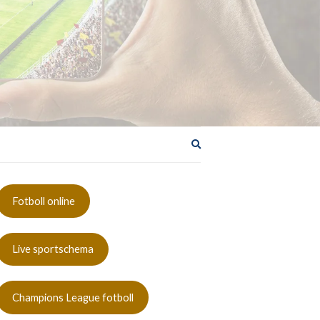
Utöka
sökformuläret
Fotboll online
Live sportschema
Champions League fotboll