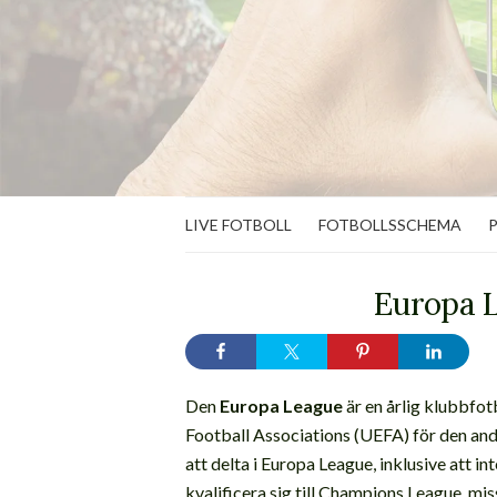
LIVE FOTBOLL
FOTBOLLSSCHEMA
Europa L
Den
Europa League
är en årlig klubbfo
Football Associations (UEFA) för den andr
att delta i Europa League, inklusive att int
kvalificera sig till Champions League, 