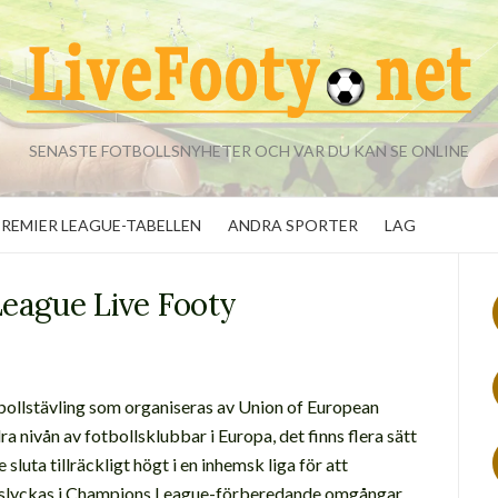
SENASTE FOTBOLLSNYHETER OCH VAR DU KAN SE ONLINE
PREMIER LEAGUE-TABELLEN
ANDRA SPORTER
LAG
eague Live Footy
tbollstävling som organiseras av Union of European
a nivån av fotbollsklubbar i Europa, det finns flera sätt
e sluta tillräckligt högt i en inhemsk liga för att
misslyckas i Champions League-förberedande omgångar