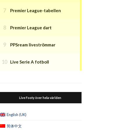
Premier League-tabellen
Premier League dart
PPSream liveströmmar
Live Serie A fotboll
Live Footy över hela världen
English (UK)
简体中文