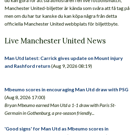
du kan göra för att slå atmosfären i en live fotbollsmatch,
Manchester United-biljetter är kända som svåra att få tag på
men om du har tur kanske du kan köpa några från detta
officiella Manchester United webbplats för biljettbyte.
Live Manchester United News
Man Utd latest: Carrick gives update on Mount injury
and Rashford return
(Aug 9, 2026 08:19)
Mbeumo scores in encouraging Man Utd draw with PSG
(Aug 8, 2026 17:00)
Bryan Mbeumo earned Man Utd a 1-1 draw with Paris St-
Germain in Gothenburg, a pre-season friendly...
'Good signs' for Man Utd as Mbeumo scores in