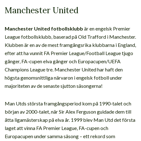
Manchester United
Manchester United fotbollsklubb
är en engelsk Premier
League fotbollsklubb, baserad på Old Trafford i Manchester.
Klubben är en av de mest framgångsrika klubbarna i England,
efter att ha vunnit FA Premier League/Football League tjugo
gånger, FA-cupen elva gånger och Europacupen/UEFA
Champions League tre. Manchester United har haft den
högsta genomsnittliga närvaron i engelsk fotboll under
majoriteten av de senaste sjutton säsongerna!
Man Utds största framgångsperiod kom på 1990-talet och
början av 2000-talet, när Sir Alex Ferguson guidade dem till
åtta ligamästerskap på elva år. 1999 blev Man Utd det första
laget att vinna FA Premier League, FA-cupen och
Europacupen under samma säsong – ett rekord som