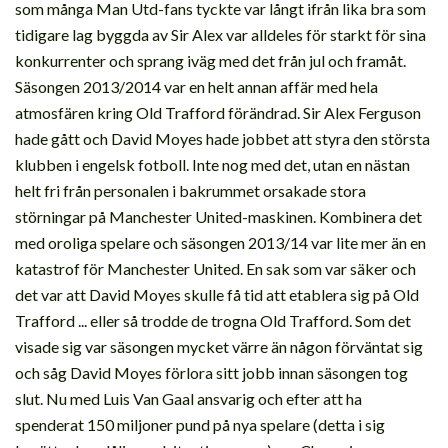
som många Man Utd-fans tyckte var långt ifrån lika bra som
tidigare lag byggda av Sir Alex var alldeles för starkt för sina
konkurrenter och sprang iväg med det från jul och framåt.
Säsongen 2013/2014 var en helt annan affär med hela
atmosfären kring Old Trafford förändrad. Sir Alex Ferguson
hade gått och David Moyes hade jobbet att styra den största
klubben i engelsk fotboll. Inte nog med det, utan en nästan
helt fri från personalen i bakrummet orsakade stora
störningar på Manchester United-maskinen. Kombinera det
med oroliga spelare och säsongen 2013/14 var lite mer än en
katastrof för Manchester United. En sak som var säker och
det var att David Moyes skulle få tid att etablera sig på Old
Trafford ... eller så trodde de trogna Old Trafford. Som det
visade sig var säsongen mycket värre än någon förväntat sig
och såg David Moyes förlora sitt jobb innan säsongen tog
slut. Nu med Luis Van Gaal ansvarig och efter att ha
spenderat 150 miljoner pund på nya spelare (detta i sig