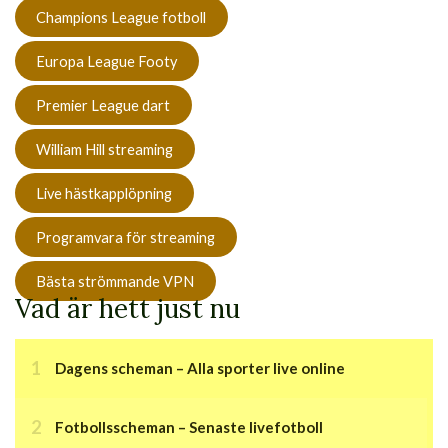
Champions League fotboll
Europa League Footy
Premier League dart
William Hill streaming
Live hästkapplöpning
Programvara för streaming
Bästa strömmande VPN
Vad är hett just nu
Dagens scheman – Alla sporter live online
Fotbollsscheman – Senaste livefotboll