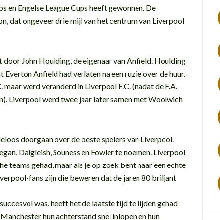
s en Engelse League Cups heeft gewonnen. De
ion, dat ongeveer drie mijl van het centrum van Liverpool
 door John Houlding, de eigenaar van Anfield. Houlding
t Everton Anfield had verlaten na een ruzie over de huur.
 maar werd veranderd in Liverpool F.C. (nadat de F.A.
n). Liverpool werd twee jaar later samen met Woolwich
eloos doorgaan over de beste spelers van Liverpool.
gan, Dalgleish, Souness en Fowler te noemen. Liverpool
sche teams gehad, maar als je op zoek bent naar een echte
iverpool-fans zijn die beweren dat de jaren 80 briljant
uccesvol was, heeft het de laatste tijd te lijden gehad
it Manchester hun achterstand snel inlopen en hun