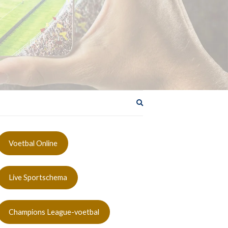
Zoekformulier
uitbreiden
Voetbal Online
Live Sportschema
Champions League-voetbal