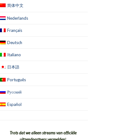
简体中文
Nederlands
Français
Deutsch
Italiano
日本語
Português
Русский
Español
Trots dat we alleen streams van officiële
uitzendpartners vermelden
!