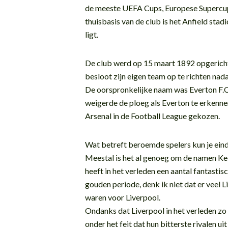
de meeste UEFA Cups, Europese Supercup
thuisbasis van de club is het Anfield stad
ligt.
De club werd op 15 maart 1892 opgericht
besloot zijn eigen team op te richten nada
De oorspronkelijke naam was Everton F.C.
weigerde de ploeg als Everton te erkenne
Arsenal in de Football League gekozen.
Wat betreft beroemde spelers kun je eind
Meestal is het al genoeg om de namen Kee
heeft in het verleden een aantal fantasti
gouden periode, denk ik niet dat er veel L
waren voor Liverpool.
Ondanks dat Liverpool in het verleden zo s
onder het feit dat hun bitterste rivalen u