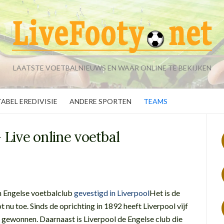
LAATSTE VOETBALNIEUWS EN WAAR ONLINE TE BEKIJKEN
TABEL EREDIVISIE
ANDERE SPORTEN
TEAMS
 Live online voetbal
en Engelse voetbalclub
gevestigd in Liverpool
Het is de
 nu toe. Sinds de oprichting in 1892 heeft Liverpool vijf
 gewonnen. Daarnaast is Liverpool de Engelse club die