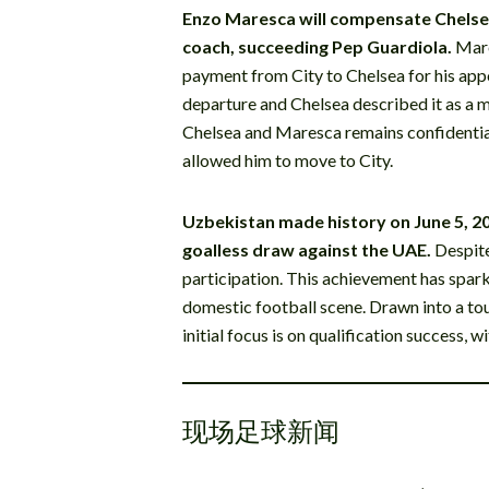
Enzo Maresca will compensate Chelse
coach, succeeding Pep Guardiola.
Mare
payment from City to Chelsea for his app
departure and Chelsea described it as a
Chelsea and Maresca remains confidential
allowed him to move to City.
Uzbekistan made history on June 5, 202
goalless draw against the UAE.
Despite
participation. This achievement has spark
domestic football scene. Drawn into a t
initial focus is on qualification success,
现场足球新闻