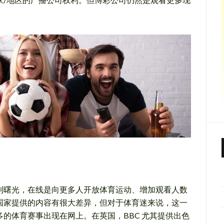
到曙光，在线是向更多人开放体育运动、增加观看人数
国家提供的内容有很大差异，但对于体育迷来说，这一
的体育赛事出现在网上。在英国，BBC 尤其提供出色