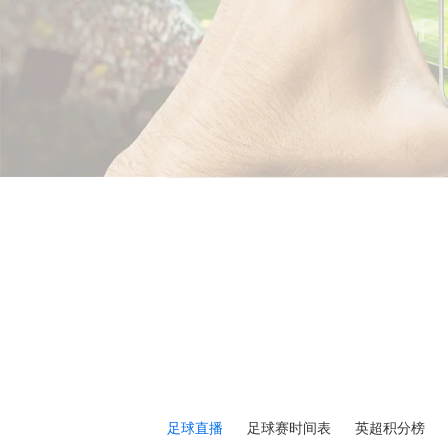
足球直播
足球赛时间表
英超积分榜