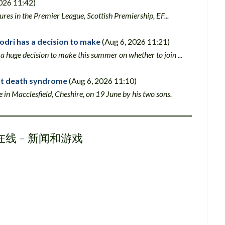
026 11:42)
ures in the Premier League, Scottish Premiership, EF...
odri has a decision to make
(Aug 6, 2026 11:21)
 huge decision to make this summer on whether to join ...
lt death syndrome
(Aug 6, 2026 11:10)
in Macclesfield, Cheshire, on 19 June by his two sons.
线 - 新闻和游戏