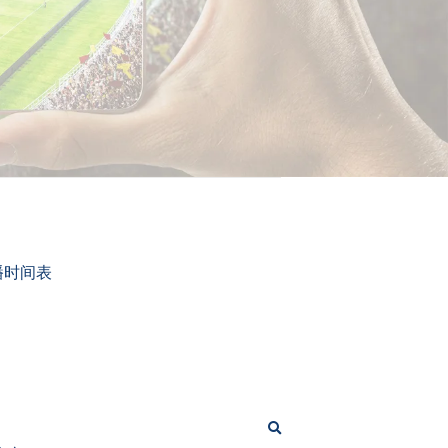
播时间表
展
开