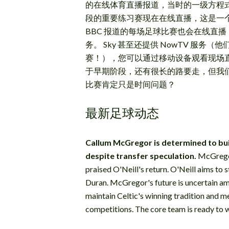
的在线体育直播报道，当时的一级方程式
段的重要练习赛现在在线直播，这是一
BBC 报道的每场足球比赛也会在线直
务。 Sky 甚至还提供 NowTV 服
赛！），您可以通过移动设备观看现场直播的
于早期阶段，还有很长的路要走，但我
比赛肯定只是时间问题？
最新足球动态
Callum McGregor is determined to buil
despite transfer speculation.
McGregor
praised O'Neill's return. O'Neill aims to
Duran. McGregor's future is uncertain ami
maintain Celtic's winning tradition and 
competitions. The core team is ready to 