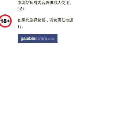
本网站所有内容仅供成人使用。
18+
如果您选择赌博，请负责任地进
行。