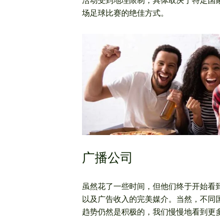
场足球比赛的绝佳方式。
广播公司
虽然花了一些时间，但他们终于开始看
以及广告收入的完美媒介。当然，不同
趋势仍然是积极的，我们慢慢地看到更多