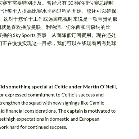
赛车需要特别提及。曾经只有 30 秒的排位赛总结时
个让每个人提高比赛水平的过程的开始。您还可以确保
播，这对于您忙于工作或远离电视时来说是一项宝贵的服
务（他们就是喜欢播放曼联、利物浦、切尔西和阿森纳的比
 Sky Sports 赛事，从而降低订阅费用。现在还处
们正在慢慢实现这一目标，我们可以在线观看所有足球
d something special at Celtic under Martin O'Neill,
 expressed commitment to Celtic's success and
 strengthen the squad with new signings like Camilo
d financial considerations. The captain is motivated to
meet high expectations in domestic and European
work hard for continued success.