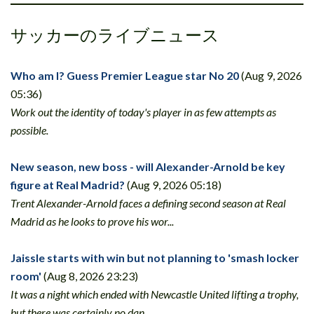
サッカーのライブニュース
Who am I? Guess Premier League star No 20
(Aug 9, 2026
05:36)
Work out the identity of today's player in as few attempts as
possible.
New season, new boss - will Alexander-Arnold be key
figure at Real Madrid?
(Aug 9, 2026 05:18)
Trent Alexander-Arnold faces a defining second season at Real
Madrid as he looks to prove his wor...
Jaissle starts with win but not planning to 'smash locker
room'
(Aug 8, 2026 23:23)
It was a night which ended with Newcastle United lifting a trophy,
but there was certainly no dan...