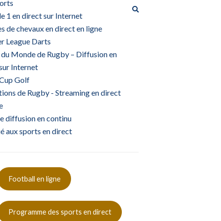
orts
Élargir
e 1 en direct sur Internet
le
s de chevaux en direct en ligne
formulaire
de
r League Darts
recherche
du Monde de Rugby – Diffusion en
sur Internet
Cup Golf
tions de Rugby - Streaming en direct
e
de diffusion en continu
 aux sports en direct
Football en ligne
Programme des sports en direct