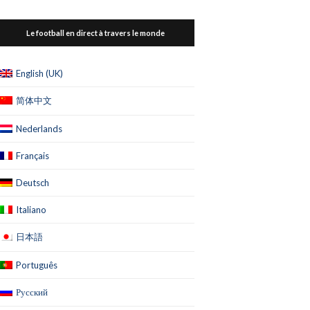
Le football en direct à travers le monde
English (UK)
简体中文
Nederlands
Français
Deutsch
Italiano
日本語
Português
Русский