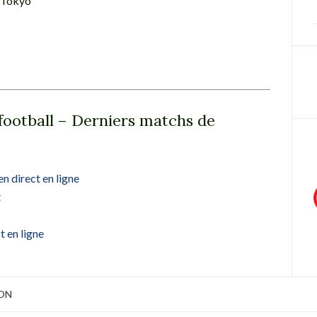
 Tokyo
football – Derniers matchs de
n direct en ligne
t
t en ligne
ION