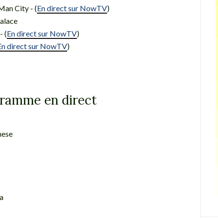
an City - (
En direct sur NowTV
)
Palace
 (
En direct sur NowTV
)
En direct sur NowTV
)
ramme en direct
nese
na