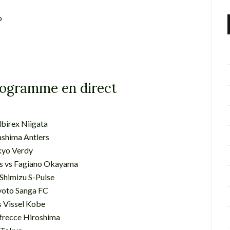
o
rogramme en direct
lbirex Niigata
ashima Antlers
kyo Verdy
os vs Fagiano Okayama
Shimizu S-Pulse
Kyoto Sanga FC
s Vissel Kobe
frecce Hiroshima