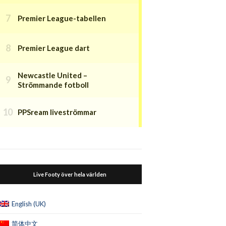
Premier League-tabellen
Premier League dart
Newcastle United –
Strömmande fotboll
PPSream liveströmmar
Live Footy över hela världen
English (UK)
简体中文