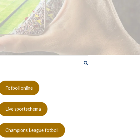
Utöka
sökformuläret
Fotboll online
Live sportschema
Champions League fotboll