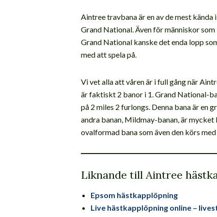
Aintree travbana är en av de mest kända i 
Grand National. Även för människor som in
Grand National kanske det enda lopp som
med att spela på.
Vi vet alla att våren är i full gång när A
är faktiskt 2 banor i 1. Grand National-b
på 2 miles 2 furlongs. Denna bana är en 
andra banan, Mildmay-banan, är mycket ko
ovalformad bana som även den körs med 
Liknande till Aintree häst
Epsom hästkapplöpning
Live hästkapplöpning online – liv