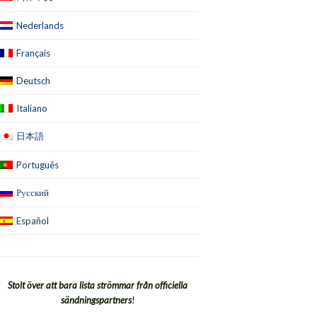
Nederlands
Français
Deutsch
Italiano
日本語
Português
Русский
Español
Stolt över att bara lista strömmar från officiella
sändningspartners
!