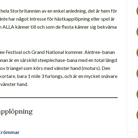
hela Storbritannien av en enkel anledning, det är hem för
te har något intresse för hästkapplöpning eller spel är
 ALLA känner till och som de flesta känner sig bekväma
intree Festival och Grand National kommer. Aintree-banan
anan är en särskild steeplechase-bana med en total längd
grov triangel som körs med vänster hand (moturs). Den
rtare, bara 1 mile 3 furlongs, och är en mycket snävare
vänster hand.
kapplöpning
eströmmar