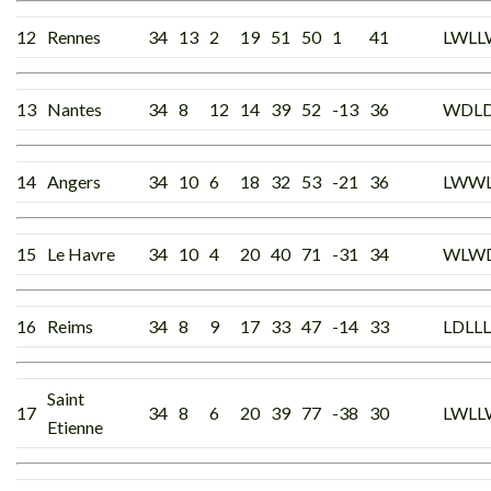
12
Rennes
34
13
2
19
51
50
1
41
LWLL
13
Nantes
34
8
12
14
39
52
-13
36
WDL
14
Angers
34
10
6
18
32
53
-21
36
LWWL
15
Le Havre
34
10
4
20
40
71
-31
34
WLW
16
Reims
34
8
9
17
33
47
-14
33
LDLLL
Saint
17
34
8
6
20
39
77
-38
30
LWLL
Etienne