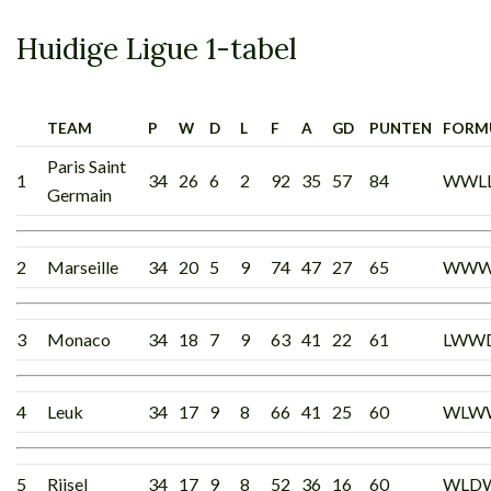
Huidige Ligue 1-tabel
TEAM
P
W
D
L
F
A
GD
PUNTEN
FORM
Paris Saint
1
34
26
6
2
92
35
57
84
WWL
Germain
2
Marseille
34
20
5
9
74
47
27
65
WW
3
Monaco
34
18
7
9
63
41
22
61
LWW
4
Leuk
34
17
9
8
66
41
25
60
WLW
5
Rijsel
34
17
9
8
52
36
16
60
WLD