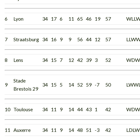
6
Lyon
34
17
6
11
65
46
19
57
WLLW
7
Straatsburg
34
16
9
9
56
44
12
57
LLW
8
Lens
34
15
7
12
42
39
3
52
WDW
Stade
9
34
15
5
14
52
59
-7
50
LWWL
Brestois 29
10
Toulouse
34
11
9
14
44
43
1
42
WDW
11
Auxerre
34
11
9
14
48
51
-3
42
LDLW