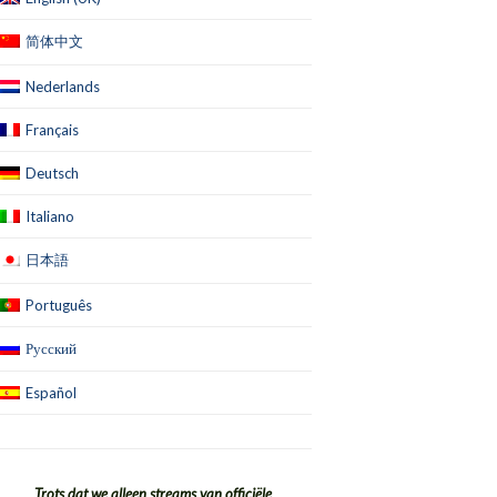
简体中文
Nederlands
Français
Deutsch
Italiano
日本語
Português
Русский
Español
Trots dat we alleen streams van officiële