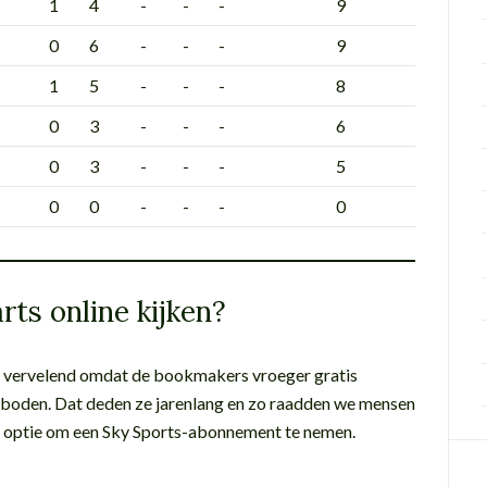
1
4
-
-
-
9
0
6
-
-
-
9
1
5
-
-
-
8
0
3
-
-
-
6
0
3
-
-
-
5
0
0
-
-
-
0
ts online kijken?
heel vervelend omdat de bookmakers vroeger gratis
nboden. Dat deden ze jarenlang en zo raadden we mensen
ige optie om een Sky Sports-abonnement te nemen.