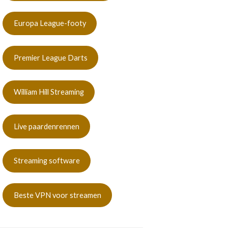
Europa League-footy
Premier League Darts
William Hill Streaming
Live paardenrennen
Streaming software
Beste VPN voor streamen