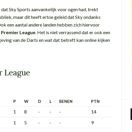
dat Sky Sports aanvankelijk voor ogen had, trekt
bliek, maar dit heeft ertoe geleid dat Sky ondanks
Ook een aantal andere landen hebben zich hiervoor
de Premier League
. Het is niet verrassend dat er ook een
geving van de Darts en wat dat betreft kan online kijken
er League
P
W
D
L
BENEN
PTN
1
8
-
-
-
14
1
5
-
-
-
9