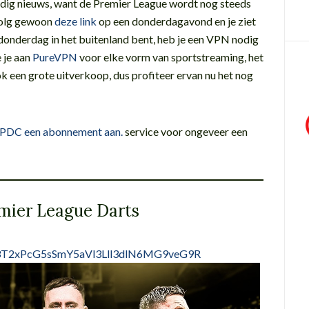
ldig nieuws, want de Premier League wordt nog steeds
Volg gewoon
deze link
op een donderdagavond en je ziet
op donderdag in het buitenland bent, heb je een VPN nodig
e je aan
PureVPN
voor elke vorm van sportstreaming, het
k een grote uitverkoop, dus profiteer ervan nu het nog
de PDC een abonnement aan.
service voor ongeveer een
mier League Darts
T2xPcG5sSmY5aVl3Lll3dlN6MG9veG9R