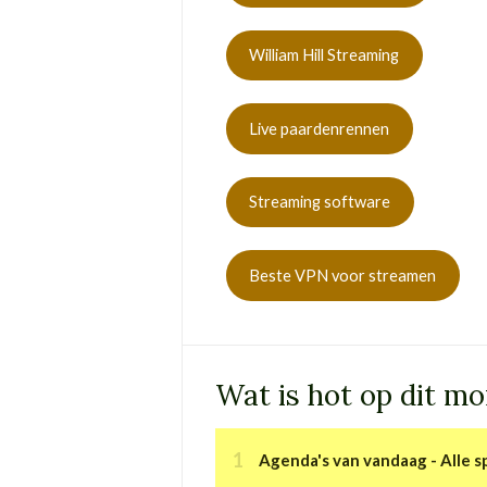
William Hill Streaming
Live paardenrennen
Streaming software
Beste VPN voor streamen
Wat is hot op dit m
Agenda's van vandaag - Alle sp