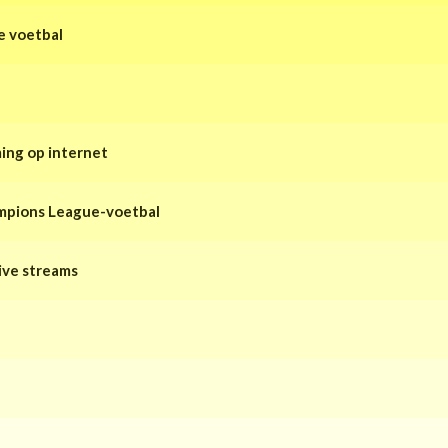
e voetbal
ing op internet
mpions League-voetbal
ive streams