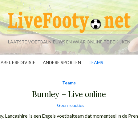
LAATSTE VOETBALNIEUWS EN WAAR ONLINE TE BEKIJKEN
TABEL EREDIVISIE
ANDERE SPORTEN
TEAMS
Teams
Burnley – Live online
Geen reacties
ey, Lancashire, is een Engels voetbalteam dat momenteel in de Prem