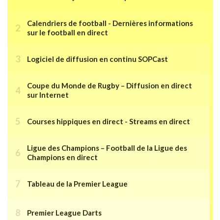
Calendriers de football - Dernières informations
sur le football en direct
Logiciel de diffusion en continu SOPCast
Coupe du Monde de Rugby – Diffusion en direct
sur Internet
Courses hippiques en direct - Streams en direct
Ligue des Champions – Football de la Ligue des
Champions en direct
Tableau de la Premier League
Premier League Darts