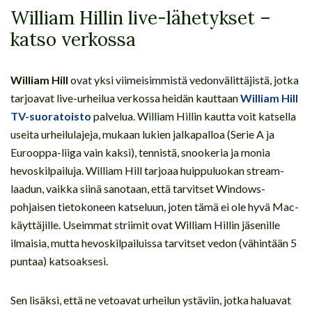
William Hillin live-lähetykset –
katso verkossa
William Hill
ovat yksi viimeisimmistä vedonvälittäjistä, jotka
tarjoavat live-urheilua verkossa heidän kauttaan
William Hill
TV-suoratoisto
palvelua. William Hillin kautta voit katsella
useita urheilulajeja, mukaan lukien jalkapalloa (Serie A ja
Eurooppa-liiga vain kaksi), tennistä, snookeria ja monia
hevoskilpailuja. William Hill tarjoaa huippuluokan stream-
laadun, vaikka siinä sanotaan, että tarvitset Windows-
pohjaisen tietokoneen katseluun, joten tämä ei ole hyvä Mac-
käyttäjille. Useimmat striimit ovat William Hillin jäsenille
ilmaisia, mutta hevoskilpailuissa tarvitset vedon (vähintään 5
puntaa) katsoaksesi.
Sen lisäksi, että ne vetoavat urheilun ystäviin, jotka haluavat