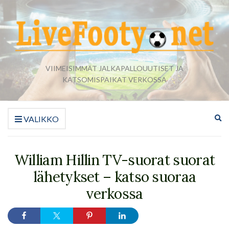
VIIMEISIMMÄT JALKAPALLOUUTISET JA
KATSOMISPAIKAT VERKOSSA
La
VALIKKO
ha
William Hillin TV-suorat suorat
lähetykset – katso suoraa
verkossa