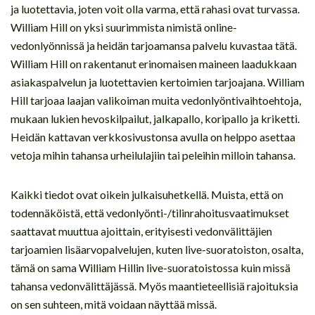
ja luotettavia, joten voit olla varma, että rahasi ovat turvassa.
William Hill on yksi suurimmista nimistä online-
vedonlyönnissä ja heidän tarjoamansa palvelu kuvastaa tätä.
William Hill on rakentanut erinomaisen maineen laadukkaan
asiakaspalvelun ja luotettavien kertoimien tarjoajana. William
Hill tarjoaa laajan valikoiman muita vedonlyöntivaihtoehtoja,
mukaan lukien hevoskilpailut, jalkapallo, koripallo ja kriketti.
Heidän kattavan verkkosivustonsa avulla on helppo asettaa
vetoja mihin tahansa urheilulajiin tai peleihin milloin tahansa.
Kaikki tiedot ovat oikein julkaisuhetkellä. Muista, että on
todennäköistä, että vedonlyönti-/tilinrahoitusvaatimukset
saattavat muuttua ajoittain, erityisesti vedonvälittäjien
tarjoamien lisäarvopalvelujen, kuten live-suoratoiston, osalta,
tämä on sama William Hillin live-suoratoistossa kuin missä
tahansa vedonvälittäjässä. Myös maantieteellisiä rajoituksia
on sen suhteen, mitä voidaan näyttää missä.