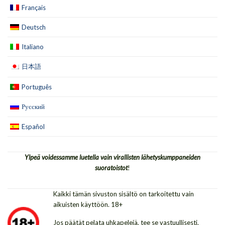
Français
Deutsch
Italiano
日本語
Português
Русский
Español
Ylpeä voidessamme luetella vain virallisten lähetyskumppaneiden
suoratoistot
!
Kaikki tämän sivuston sisältö on tarkoitettu vain
aikuisten käyttöön. 18+
Jos päätät pelata uhkapelejä, tee se vastuullisesti.