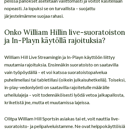
pelissä panokset asetetaan välittömästi ja voitot käsitellään
nopeasti. Ja lopuksi se on turvallista – suojattu
järjestelmämme suojaa rahasi.
Onko William Hillin live-suoratoiston
ja In-Playn käytöllä rajoituksia?
William Hill Live Streamingin ja In-Playn käyttöön liittyy
muutamia rajoituksia. Ensinnäkin suoratoisto on saatavilla
vain työpöydällä – et voi katsoa suoratoistopalvelua
puhelimellasi tai tabletillasi (oikein julkaisuhetkellä). Toiseksi,
in-play-vedonlyönti on saatavilla rajoitetulle määrälle
urheilulajeja – voit todennäköisesti lyödä vetoa jalkapallosta,
kriketistä jne, mutta et muutamissa lajeissa.
Olitpa William Hill Sportsin asiakas tai et, voit nauttia live-
suoratoisto- ja pelipalveluistamme. Ne ovat helppokäyttöisiä