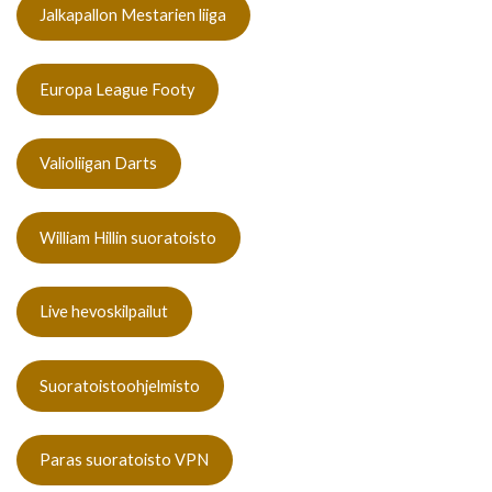
Jalkapallon Mestarien liiga
Europa League Footy
Valioliigan Darts
William Hillin suoratoisto
Live hevoskilpailut
Suoratoistoohjelmisto
Paras suoratoisto VPN