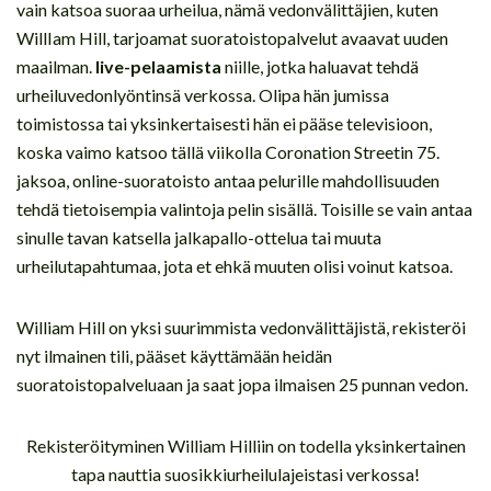
vain katsoa suoraa urheilua, nämä vedonvälittäjien, kuten
WillIam Hill, tarjoamat suoratoistopalvelut avaavat uuden
maailman.
live-pelaamista
niille, jotka haluavat tehdä
urheiluvedonlyöntinsä verkossa. Olipa hän jumissa
toimistossa tai yksinkertaisesti hän ei pääse televisioon,
koska vaimo katsoo tällä viikolla Coronation Streetin 75.
jaksoa, online-suoratoisto antaa pelurille mahdollisuuden
tehdä tietoisempia valintoja pelin sisällä. Toisille se vain antaa
sinulle tavan katsella jalkapallo-ottelua tai muuta
urheilutapahtumaa, jota et ehkä muuten olisi voinut katsoa.
William Hill on yksi suurimmista vedonvälittäjistä, rekisteröi
nyt ilmainen tili, pääset käyttämään heidän
suoratoistopalveluaan ja saat jopa ilmaisen 25 punnan vedon.
Rekisteröityminen William Hilliin on todella yksinkertainen
tapa nauttia suosikkiurheilulajeistasi verkossa!