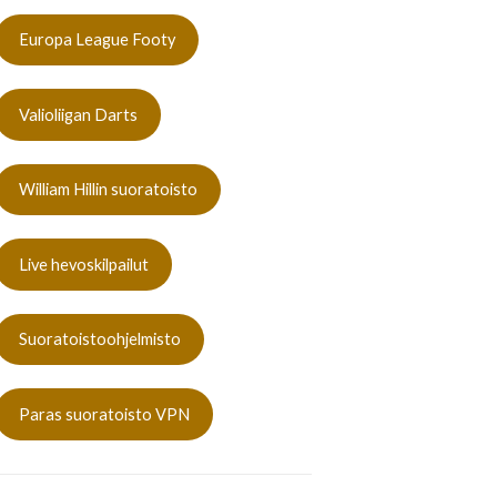
Europa League Footy
Valioliigan Darts
William Hillin suoratoisto
Live hevoskilpailut
Suoratoistoohjelmisto
Paras suoratoisto VPN