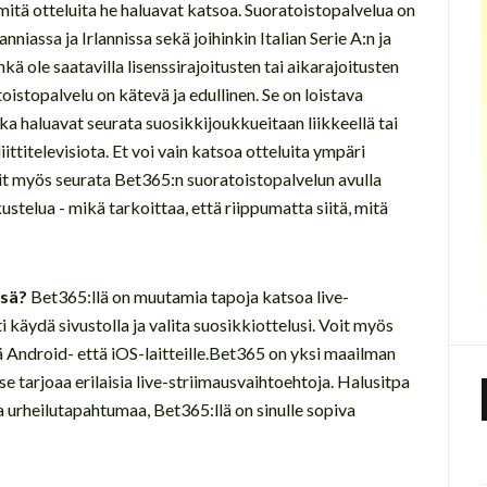
, mitä otteluita he haluavat katsoa. Suoratoistopalvelua on
nniassa ja Irlannissa sekä joihinkin Italian Serie A:n ja
ehkä ole saatavilla lisenssirajoitusten tai aikarajoitusten
istopalvelu on kätevä ja edullinen. Se on loistava
jotka haluavat seurata suosikkijoukkueitaan liikkeellä tai
elliittitelevisiota. Et voi vain katsoa otteluita ympäri
oit myös seurata Bet365:n suoratoistopalvelun avulla
ustelua - mikä tarkoittaa, että riippumatta siitä, mitä
ssä?
Bet365:llä on muutamia tapoja katsoa live-
i käydä sivustolla ja valita suosikkiottelusi. Voit myös
kä Android- että iOS-laitteille.Bet365 on yksi maailman
se tarjoaa erilaisia live-striimausvaihtoehtoja. Halusitpa
a urheilutapahtumaa, Bet365:llä on sinulle sopiva