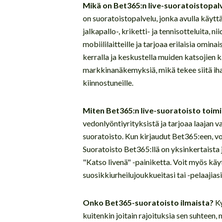
Mikä on Bet365:n live-suoratoistopal
on suoratoistopalvelu, jonka avulla käytt
jalkapallo-, kriketti- ja tennisotteluita, n
mobiililaitteille ja tarjoaa erilaisia omin
kerralla ja keskustella muiden katsojien
markkinanäkemyksiä, mikä tekee siitä iha
kiinnostuneille.
Miten Bet365:n live-suoratoisto toimi
vedonlyöntiyrityksistä ja tarjoaa laajan 
suoratoisto. Kun kirjaudut Bet365:een, voi
Suoratoisto Bet365:llä on yksinkertaista 
"Katso livenä" -painiketta. Voit myös kä
suosikkiurheilujoukkueitasi tai -pelaajiasi
Onko Bet365-suoratoisto ilmaista?
Ky
kuitenkin joitain rajoituksia sen suhteen,