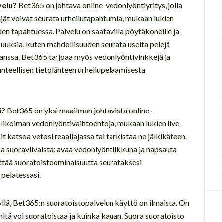
velu?
Bet365 on johtava online-vedonlyöntiyritys, jolla
äjät voivat seurata urheilutapahtumia, mukaan lukien
iiden tapahtuessa. Palvelu on saatavilla pöytäkoneille ja
aisuuksia, kuten mahdollisuuden seurata useita pelejä
 kanssa. Bet365 tarjoaa myös vedonlyöntivinkkejä ja
nteellisen tietolähteen urheilupelaamisesta
i?
Bet365 on yksi maailman johtavista online-
valikoiman vedonlyöntivaihtoehtoja, mukaan lukien live-
t katsoa vetosi reaaliajassa tai tarkistaa ne jälkikäteen.
ja suoraviivaista: avaa vedonlyöntiikkuna ja napsauta
yttää suoratoistoominaisuutta seurataksesi
 pelatessasi.
llä, Bet365:n suoratoistopalvelun käyttö on ilmaista. On
 mitä voi suoratoistaa ja kuinka kauan. Suora suoratoisto