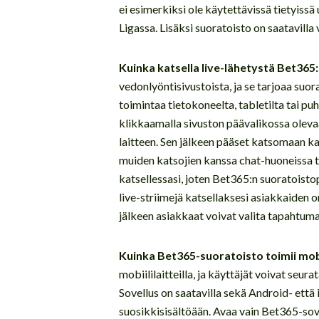
ei esimerkiksi ole käytettävissä tietyissä
Ligassa. Lisäksi suoratoisto on saatavilla v
Kuinka katsella live-lähetystä Bet365
vedonlyöntisivustoista, ja se tarjoaa suor
toimintaa tietokoneelta, tabletilta tai pu
klikkaamalla sivuston päävalikossa olevaa
laitteen. Sen jälkeen pääset katsomaan kai
muiden katsojien kanssa chat-huoneissa ta
katsellessasi, joten Bet365:n suoratoisto
live-striimejä katsellaksesi asiakkaiden on
jälkeen asiakkaat voivat valita tapahtuma
Kuinka Bet365-suoratoisto toimii mobii
mobiililaitteilla, ja käyttäjät voivat seur
Sovellus on saatavilla sekä Android- että 
suosikkisisältöään. Avaa vain Bet365-sovell