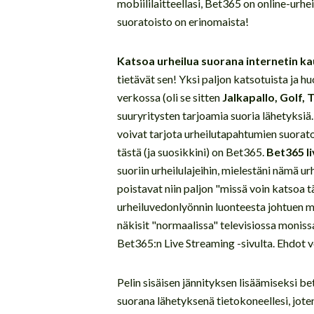
mobiililaitteellasi, Bet365 on online-urhe
suoratoisto on erinomaista!
Katsoa urheilua suorana internetin ka
tietävät sen! Yksi paljon katsotuista ja h
verkossa (oli se sitten
Jalkapallo, Golf, 
suuryritysten tarjoamia suoria lähetyksiä.
voivat tarjota urheilutapahtumien suorato
tästä (ja suosikkini) on Bet365.
Bet365 l
suoriin urheilulajeihin, mielestäni nämä ur
poistavat niin paljon "missä voin katsoa t
urheiluvedonlyönnin luonteesta johtuen mo
näkisit "normaalissa" televisiossa moniss
Bet365:n Live Streaming -sivulta. Ehdot 
Pelin sisäisen jännityksen lisäämiseksi b
suorana lähetyksenä tietokoneellesi, jote