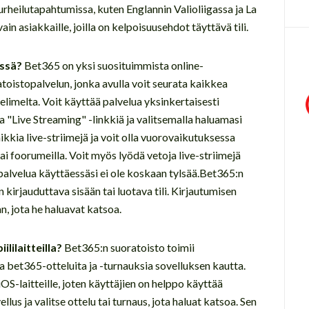
 urheilutapahtumissa, kuten Englannin Valioliigassa ja La
ain asiakkaille, joilla on kelpoisuusehdot täyttävä tili.
:ssä?
Bet365 on yksi suosituimmista online-
atoistopalvelun, jonka avulla voit seurata kaikkea
helimelta. Voit käyttää palvelua yksinkertaisesti
 "Live Streaming" -linkkiä ja valitsemalla haluamasi
kkia live-striimejä ja voit olla vuorovaikutuksessa
i foorumeilla. Voit myös lyödä vetoja live-striimejä
palvelua käyttäessäsi ei ole koskaan tylsää.Bet365:n
 kirjauduttava sisään tai luotava tili. Kirjautumisen
n, jota he haluavat katsoa.
lilaitteilla?
Bet365:n suoratoisto toimii
ata bet365-otteluita ja -turnauksia sovelluksen kautta.
iOS-laitteille, joten käyttäjien on helppo käyttää
us ja valitse ottelu tai turnaus, jota haluat katsoa. Sen