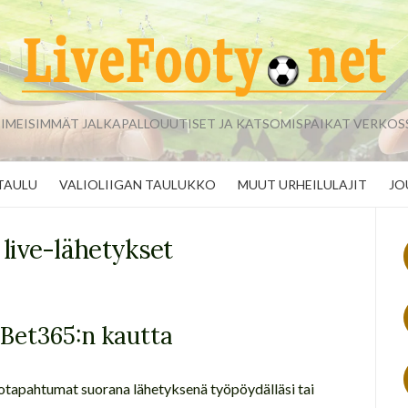
IIMEISIMMÄT JALKAPALLOUUTISET JA KATSOMISPAIKAT VERKOS
TAULU
VALIOLIIGAN TAULUKKO
MUUT URHEILULAJIT
JO
 live-lähetykset
 Bet365:n kautta
lotapahtumat suorana lähetyksenä työpöydälläsi tai