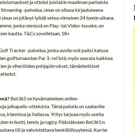
nisturnaukset ja ottelut joistakin maailman parhaista
ve Streaming -palvelua, sinun on oltava kirjautuneena
tai sinun on pitänyt lyödä vetoa viimeisen 24 tunnin aikana.
mme, jonka vieressä on Play- tai Video-kuvake, on
ksen kautta. T&Cs sovelletaan, 18+
olf Tracker -palvelua, jonka avulla voit paitsi katsoa
en golfturnausten Par 3 -rei'istä, myös seurata kaikkea
kien ja viheriöiden pohjapiirrokset, tämänhetkiset
katiedot.
venä?
Bet365 on hyvämaineinen online-
oja jalkapallo-otteluista. Tämä palvelu on saatavilla
, Irlannissa ja Italiassa. Yritys tarjoaa myös useita
uten kriketti, tennis ja rugby. Päästäkseen Bet365:n
uotava tili ja vahvistettava henkilöllisyytensä. Kun he