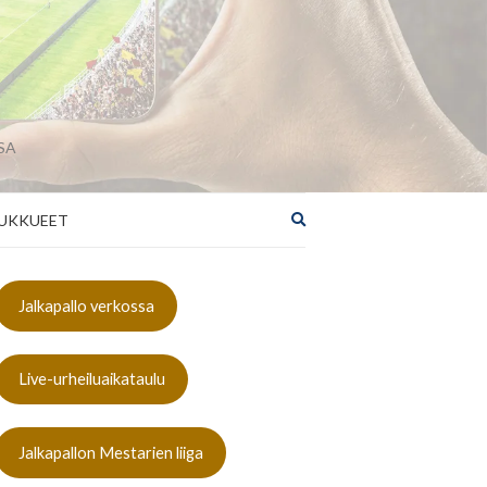
SA
Laajenna
UKKUEET
hakulomake
Jalkapallo verkossa
Live-urheiluaikataulu
Jalkapallon Mestarien liiga