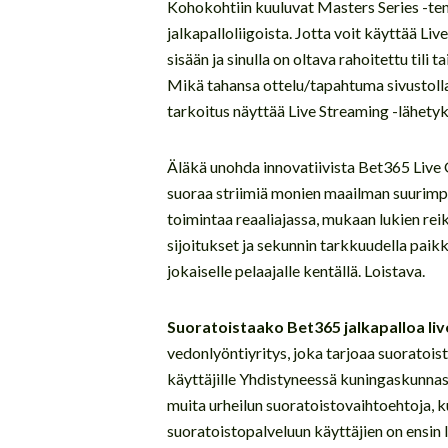
Kohokohtiin kuuluvat Masters Series -ten
jalkapalloliigoista. Jotta voit käyttää Li
sisään ja sinulla on oltava rahoitettu tili 
Mikä tahansa ottelu/tapahtuma sivustolla
tarkoitus näyttää Live Streaming -lähety
Äläkä unohda innovatiivista Bet365 Live G
suoraa striimiä monien maailman suurimpi
toimintaa reaaliajassa, mukaan lukien rei
sijoitukset ja sekunnin tarkkuudella paik
jokaiselle pelaajalle kentällä. Loistava.
Suoratoistaako Bet365 jalkapalloa li
vedonlyöntiyritys, joka tarjoaa suoratoist
käyttäjille Yhdistyneessä kuningaskunnassa
muita urheilun suoratoistovaihtoehtoja, k
suoratoistopalveluun käyttäjien on ensin l