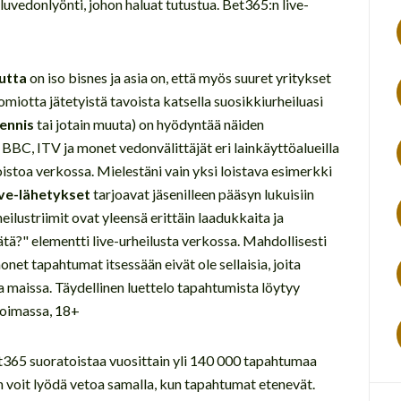
iluvedonlyönti, johon haluat tutustua. Bet365:n live-
utta
on iso bisnes ja asia on, että myös suuret yritykset
uomiotta jätetyistä tavoista katsella suosikkiurheiluasi
Tennis
tai jotain muuta) on hyödyntää näiden
 BBC, ITV ja monet vedonvälittäjät eri lainkäyttöalueilla
istoa verkossa. Mielestäni vain yksi loistava esimerkki
ive-lähetykset
tarjoavat jäsenilleen pääsyn lukuisiin
heilustriimit ovat yleensä erittäin laadukkaita ja
ätä?" elementti live-urheilusta verkossa. Mahdollisesti
net tapahtumat itsessään eivät ole sellaisia, joita
a maissa. Täydellinen luettelo tapahtumista löytyy
voimassa, 18+
et365 suoratoistaa vuosittain yli 140 000 tapahtumaa
n voit lyödä vetoa samalla, kun tapahtumat etenevät.