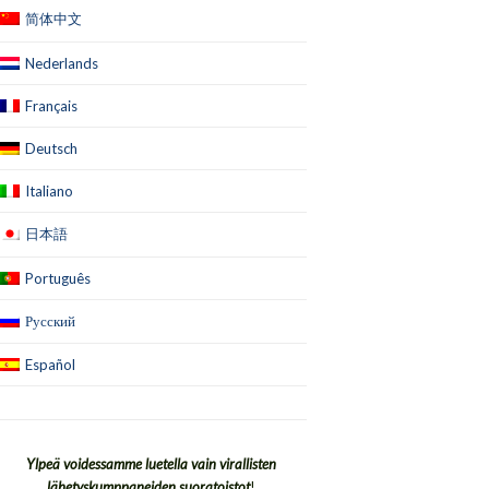
简体中文
Nederlands
Français
Deutsch
Italiano
日本語
Português
Русский
Español
Ylpeä voidessamme luetella vain virallisten
lähetyskumppaneiden suoratoistot
!