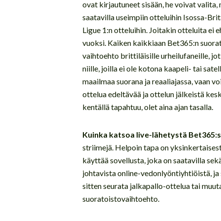
ovat kirjautuneet sisään, he voivat valita
saatavilla useimpiin otteluihin Isossa-Brita
Ligue 1:n otteluihin. Joitakin otteluita ei 
vuoksi. Kaiken kaikkiaan Bet365:n suorato
vaihtoehto brittiläisille urheilufaneille, 
niille, joilla ei ole kotona kaapeli- tai sat
maailmaa suorana ja reaaliajassa, vaan v
ottelua edeltävää ja ottelun jälkeistä kesk
kentällä tapahtuu, olet aina ajan tasalla.
Kuinka katsoa live-lähetystä Bet365:
striimejä. Helpoin tapa on yksinkertaisest
käyttää sovellusta, joka on saatavilla se
johtavista online-vedonlyöntiyhtiöistä, ja 
sitten seurata jalkapallo-ottelua tai muut
suoratoistovaihtoehto.