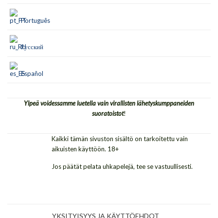
Português
Русский
Español
Ylpeä voidessamme luetella vain virallisten lähetyskumppaneiden
suoratoistot
!
Kaikki tämän sivuston sisältö on tarkoitettu vain
aikuisten käyttöön. 18+
Jos päätät pelata uhkapelejä, tee se vastuullisesti.
YKSITYISYYS JA KÄYTTÖEHDOT