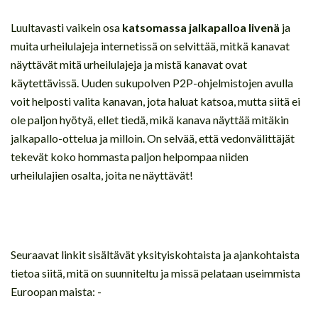
Luultavasti vaikein osa
katsomassa jalkapalloa livenä
ja
muita urheilulajeja internetissä on selvittää, mitkä kanavat
näyttävät mitä urheilulajeja ja mistä kanavat ovat
käytettävissä. Uuden sukupolven P2P-ohjelmistojen avulla
voit helposti valita kanavan, jota haluat katsoa, mutta siitä ei
ole paljon hyötyä, ellet tiedä, mikä kanava näyttää mitäkin
jalkapallo-ottelua ja milloin. On selvää, että vedonvälittäjät
tekevät koko hommasta paljon helpompaa niiden
urheilulajien osalta, joita ne näyttävät!
Seuraavat linkit sisältävät yksityiskohtaista ja ajankohtaista
tietoa siitä, mitä on suunniteltu ja missä pelataan useimmista
Euroopan maista: -