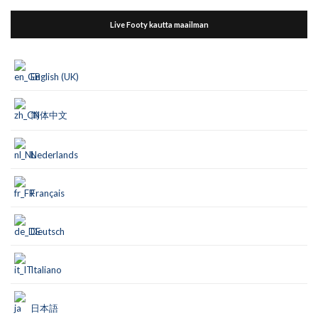
Live Footy kautta maailman
English (UK)
简体中文
Nederlands
Français
Deutsch
Italiano
日本語