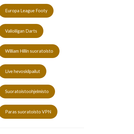
Europa League Footy
Valioliigan Darts
William Hillin suoratoisto
Live hevoskilpailut
Suoratoistoohjelmisto
Paras suoratoisto VPN