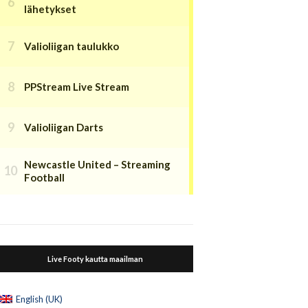
lähetykset
Valioliigan taulukko
PPStream Live Stream
Valioliigan Darts
Newcastle United – Streaming
Football
Live Footy kautta maailman
English (UK)