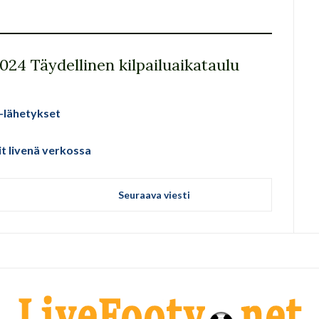
24 Täydellinen kilpailuaikataulu
e-lähetykset
jit livenä verkossa
Seuraava viesti