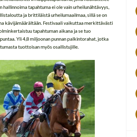
in hallinnoima tapahtuma ei ole vain urheilunähtävyys,
staloutta ja brittiläistä urheilumaailmaa, sillä se on
 kävijämäärältään. Festivaali vaikuttaa merkittävästi
kolminkertaistuu tapahtuman aikana ja se tuo
 puntaa. Yli 4,8 miljoonan punnan palkintorahat, jotka
htumasta tuottoisan myös osallistujille.