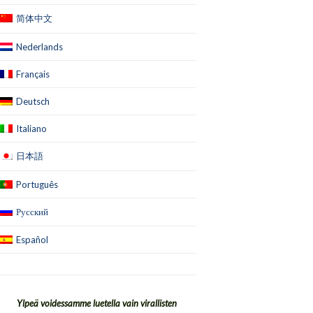
简体中文
Nederlands
Français
Deutsch
Italiano
日本語
Português
Русский
Español
Ylpeä voidessamme luetella vain virallisten