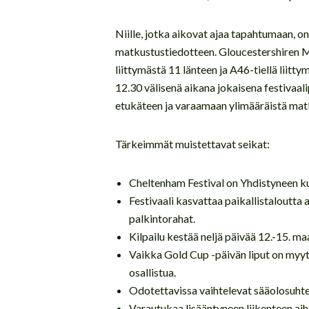
Niille, jotka aikovat ajaa tapahtumaan, 
matkustustiedotteen. Gloucestershiren M5-ti
liittymästä 11 länteen ja A46-tiellä liitty
12.30 välisenä aikana jokaisena festivaal
etukäteen ja varaamaan ylimääräistä matk
Tärkeimmät muistettavat seikat:
Cheltenham Festival on Yhdistyneen k
Festivaali kasvattaa paikallistaloutta 
palkintorahat.
Kilpailu kestää neljä päivää 12.-15. maa
Vaikka Gold Cup -päivän liput on myyty
osallistua.
Odotettavissa vaihtelevat sääolosuhte
Varautukaa lisääntyneen liikenteen aihe