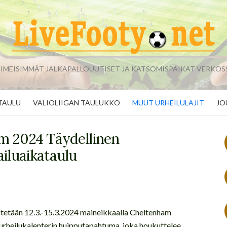
IIMEISIMMÄT JALKAPALLOUUTISET JA KATSOMISPAIKAT VERKOS
TAULU
VALIOLIIGAN TAULUKKO
MUUT URHEILULAJIT
JO
m 2024 Täydellinen
ailuaikataulu
jestetään 12.3.-15.3.2024 maineikkaalla Cheltenham
paurheilukalenterin huipputapahtuma, joka houkuttelee