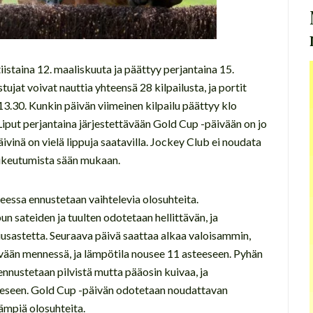
 tiistaina 12. maaliskuuta ja päättyy perjantaina 15.
tujat voivat nauttia yhteensä 28 kilpailusta, ja portit
 13.30. Kunkin päivän viimeinen kilpailu päättyy klo
 Liput perjantaina järjestettävään Gold Cup -päivään on jo
vinä on vielä lippuja saatavilla. Jockey Club ei noudata
ukeutumista sään mukaan.
teessa ennustetaan vaihtelevia olosuhteita.
n sateiden ja tuulten odotetaan hellittävän, ja
iusastetta. Seuraava päivä saattaa alkaa valoisammin,
vään mennessä, ja lämpötila nousee 11 asteeseen. Pyhän
ennustetaan pilvistä mutta pääosin kuivaa, ja
teeseen. Gold Cup -päivän odotetaan noudattavan
mpiä olosuhteita.