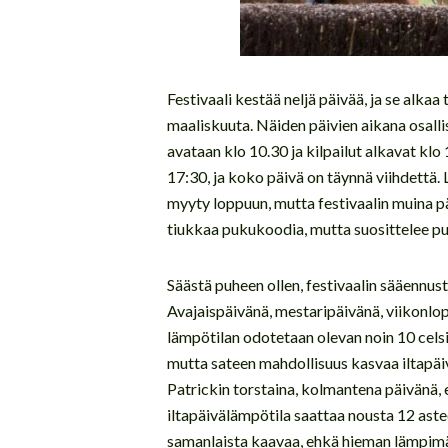
Festivaali kestää neljä päivää, ja se alkaa
maaliskuuta. Näiden päivien aikana osallis
avataan klo 10.30 ja kilpailut alkavat klo
17:30, ja koko päivä on täynnä viihdettä.
myyty loppuun, mutta festivaalin muina päi
tiukkaa pukukoodia, mutta suosittelee p
Säästä puheen ollen, festivaalin sääennus
Avajaispäivänä, mestaripäivänä, viikonlopu
lämpötilan odotetaan olevan noin 10 cels
mutta sateen mahdollisuus kasvaa iltapäi
Patrickin torstaina, kolmantena päivänä, 
iltapäivälämpötila saattaa nousta 12 as
samanlaista kaavaa, ehkä hieman lämpimä