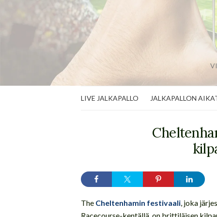
V
LIVE JALKAPALLO
JALKAPALLON AIKA
Cheltenha
kilp
The
Cheltenhamin festivaali
, joka jär
Racecourse-kentällä, on brittiläisen kil