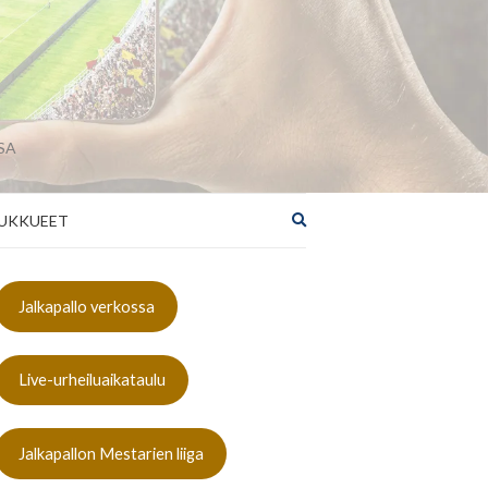
SA
Laajenna
UKKUEET
hakulomake
Jalkapallo verkossa
Live-urheiluaikataulu
Jalkapallon Mestarien liiga