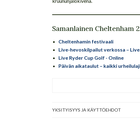
kruununjalokivenä.
Samanlainen Cheltenham 20
Cheltenhamin festivaali
Live-hevoskilpailut verkossa – Liv
Live Ryder Cup Golf - Online
Päivän aikataulut – kaikki urheilula
YKSITYISYYS JA KÄYTTÖEHDOT