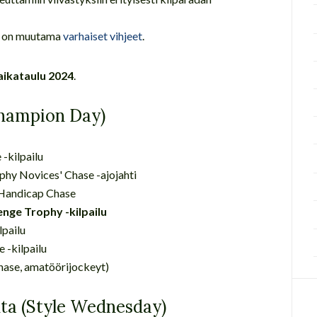
sä on muutama
varhaiset vihjeet
.
aikataulu 2024
.
(Champion Day)
-kilpailu
ophy Novices' Chase -ajojahti
 Handicap Chase
nge Trophy -kilpailu
lpailu
 -kilpailu
hase, amatöörijockeyt)
uta (Style Wednesday)