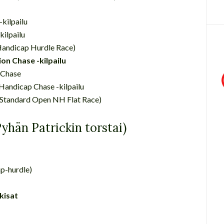
kilpailu
kilpailu
(Handicap Hurdle Race)
n Chase -kilpailu
 Chase
Handicap Chase -kilpailu
Standard Open NH Flat Race)
Pyhän Patrickin torstai)
p-hurdle)
kisat