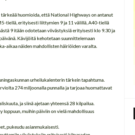
on tärkeää huomioida, että National Highways on antanut
ellä, erityisesti liittymien 9 ja 11 välillä, A40-tiellä
mästä 9 itään odotetaan viivästyksiä erityisesti klo 9.30 ja
ipäivänä. Kävijöitä kehotetaan suunnittelemaan
a-aikaa näiden mahdollisten häiriöiden varalta.
uningaskunnan urheilukalenterin tärkein tapahtuma.
arviolta 274 miljoonalla punnalla ja tarjoaa huomattavat
liskuuta, ja siinä ajetaan yhteensä 28 kilpailua.
 loppuun, muihin päiviin on vielä mahdollisuus
et, pukeudu asianmukaisesti.
uttamiin viivästyksiin erityisesti kilparadan