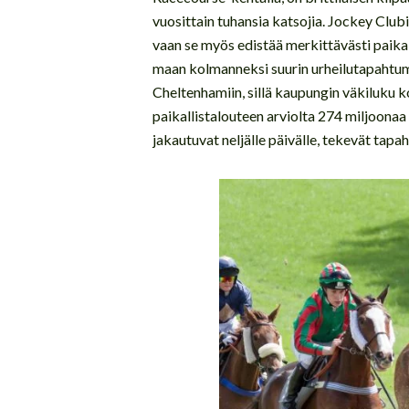
vuosittain tuhansia katsojia. Jockey Club
vaan se myös edistää merkittävästi paikalli
maan kolmanneksi suurin urheilutapahtuma
Cheltenhamiin, sillä kaupungin väkiluku 
paikallistalouteen arviolta 274 miljoonaa
jakautuvat neljälle päivälle, tekevät tapa