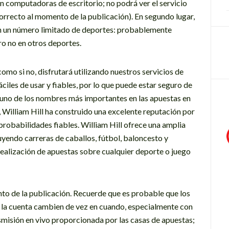
en computadoras de escritorio; no podrá ver el servicio
correcto al momento de la publicación). En segundo lugar,
en un número limitado de deportes: probablemente
ero no en otros deportes.
como si no, disfrutará utilizando nuestros servicios de
áciles de usar y fiables, por lo que puede estar seguro de
es uno de los nombres más importantes en las apuestas en
to, William Hill ha construido una excelente reputación por
y probabilidades fiables. William Hill ofrece una amplia
uyendo carreras de caballos, fútbol, baloncesto y
 realización de apuestas sobre cualquier deporte o juego
to de la publicación. Recuerde que es probable que los
 la cuenta cambien de vez en cuando, especialmente con
smisión en vivo proporcionada por las casas de apuestas;