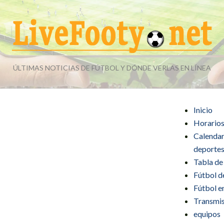
ÚLTIMAS NOTICIAS DE FÚTBOL Y DÓNDE VERLAS EN LÍNEA
Inicio
Horarios
Calendar
deportes
Tabla de
Fútbol d
Fútbol e
Transmis
equipos