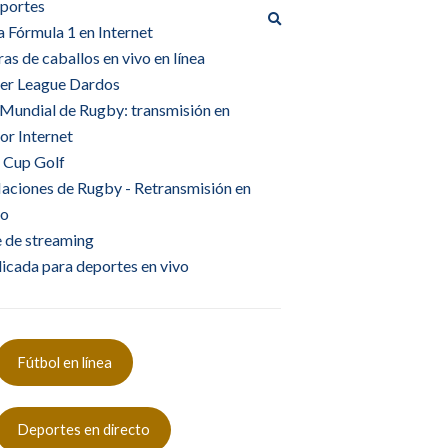
portes
Ampliar
a Fórmula 1 en Internet
el
as de caballos en vivo en línea
formulario
de
er League Dardos
búsqueda
Mundial de Rugby: transmisión en
or Internet
 Cup Golf
Naciones de Rugby - Retransmisión en
to
 de streaming
cada para deportes en vivo
Fútbol en línea
Deportes en directo