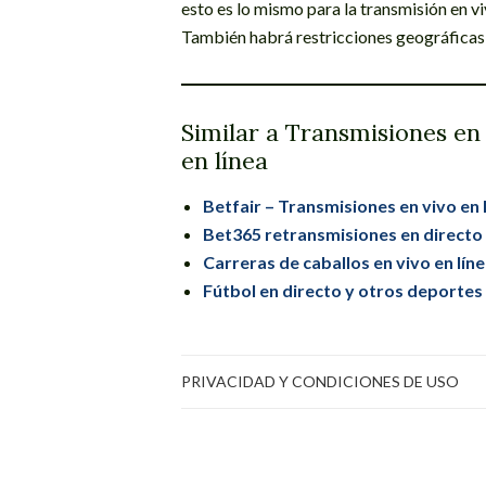
esto es lo mismo para la transmisión en v
También habrá restricciones geográficas 
Similar a Transmisiones en 
en línea
Betfair – Transmisiones en vivo en 
Bet365 retransmisiones en directo
Carreras de caballos en vivo en lín
Fútbol en directo y otros deportes e
PRIVACIDAD Y CONDICIONES DE USO