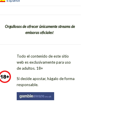
Español
Orgullosos de ofrecer únicamente streams de
emisoras oficiales
!
Todo el contenido de este sitio
web es exclusivamente para uso
de adultos. 18+
Si decide apostar, hágalo de forma
responsable.