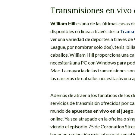
Transmisiones en vivo d
William Hill
es una de las últimas casas d
disponibles en línea a través de su
Transm
ver una variedad de deportes a través de W
League, por nombrar solo dos), tenis, bill
caballos. William Hill proporciona una ca
necesitará una PC con Windows para poder
Mac. La mayoría de las transmisiones son 
las carreras de caballos necesitarás una a
Además de atraer a los fanáticos de los d
servicios de transmisión ofrecidos por c
mundo de
apuestas en vivo en el juego
online. Ya sea atrapado en la oficina o si
viendo el episodio 75 de Coronation Stree
hacer una selección más informada en el 