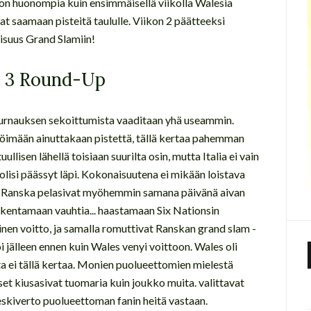
jon huonompia kuin ensimmäisellä viikolla Walesia
vat saamaan pisteitä taululle. Viikon 2 päätteeksi
llisuus Grand Slamiin!
o 3 Round-Up
 turnauksen sekoittumista vaaditaan yhä useammin.
teröimään ainuttakaan pistettä, tällä kertaa pahemman
ullisen lähellä toisiaan suurilta osin, mutta Italia ei vain
 olisi päässyt läpi. Kokonaisuutena ei mikään loistava
 ja Ranska pelasivat myöhemmin samana päivänä aivan
rakentamaan vauhtia... haastamaan Six Nationsin
linen voitto, ja samalla romuttivat Ranskan grand slam -
oi jälleen ennen kuin Wales venyi voittoon. Wales oli
utta ei tällä kertaa. Monien puolueettomien mielestä
aiset kiusasivat tuomaria kuin joukko muita. valittavat
eskiverto puolueettoman fanin heitä vastaan.