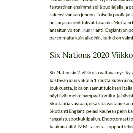
fantastinen ensimmäisellä puoliajalla ja p
rakensi vankan johdon. Toisella puoliajall
horjui ja pisteet tulivat tasoihin. Mutta e
ansaitun voiton. Kun Irlanti, Englanti on p
paremmalta kuin aikoihin, kaikki on valmi
Six Nations 2020 Viikk
Six Nationsin 2. viikko ja valtava myrsky 
loistavan alun viikolla 1. mutta kuten aina,
joukkuetta, joka on saanut tuloksen Italiaa
näyttivät melko hampaattomilta. ja hävisiv
Skotlantia vastaan, eikä sitä vastaan kan
Skotlanti Englanti pelasi kauhean pelin kau
rangaistuspotkukilpailun. Ehdottomasti p
kaukana siitä. MM-tasosta. Loppuotteluss