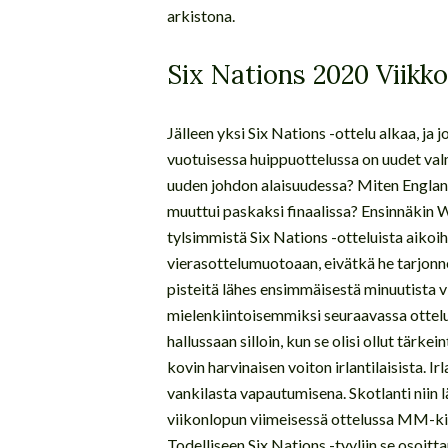
arkistona.
Six Nations 2020 Viikk
Jälleen yksi Six Nations -ottelu alkaa, ja 
vuotuisessa huippuottelussa on uudet valm
uuden johdon alaisuudessa? Miten Englan
muuttui paskaksi finaalissa? Ensinnäkin Wale
tylsimmistä Six Nations -otteluista aikoihi
vierasottelumuotoaan, eivätkä he tarjonne
pisteitä lähes ensimmäisestä minuutista v
mielenkiintoisemmiksi seuraavassa ottelus
hallussaan silloin, kun se olisi ollut tärke
kovin harvinaisen voiton irlantilaisista. I
vankilasta vapautumisena. Skotlanti niin 
viikonlopun viimeisessä ottelussa MM-ki
Todelliseen Six Nations -tyyliin se osoitta