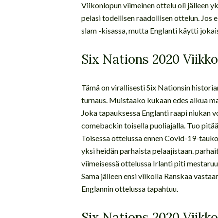
Viikonlopun viimeinen ottelu oli jälleen yks
pelasi todellisen raadollisen ottelun. Jos e
slam -kisassa, mutta Englanti käytti jokais
Six Nations 2020 Viikk
Tämä on virallisesti Six Nationsin historia
turnaus. Muistaako kukaan edes alkua maal
Joka tapauksessa Englanti raapi niukan vo
comebackin toisella puoliajalla. Tuo pit
Toisessa ottelussa ennen Covid-19-taukoa
yksi heidän parhaista pelaajistaan. parhait
viimeisessä ottelussa Irlanti piti mestaru
Sama jälleen ensi viikolla Ranskaa vastaa
Englannin ottelussa tapahtuu.
Six Nations 2020 Viikk