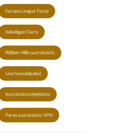
Europa League Footy
Valioliigan Darts
William Hillin suoratoisto
Live hevoskilpailut
Suoratoistoohjelmisto
Paras suoratoisto VPN