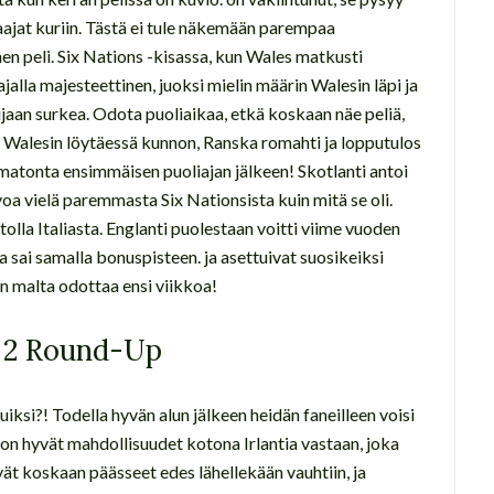
aajat kuriin. Tästä ei tule näkemään parempaa
 peli. Six Nations -kisassa, kun Wales matkusti
alla majesteettinen, juoksi mielin määrin Walesin läpi ja
sijaan surkea. Odota puoliaikaa, etkä koskaan näe peliä,
. Walesin löytäessä kunnon, Ranska romahti ja lopputulos
matonta ensimmäisen puoliajan jälkeen! Skotlanti antoi
oa vielä paremmasta Six Nationsista kuin mitä se oli.
lla Italiasta. Englanti puolestaan voitti viime vuoden
 ja sai samalla bonuspisteen. ja asettuivat suosikeiksi
 malta odottaa ensi viikkoa!
o 2 Round-Up
uiksi?! Todella hyvän alun jälkeen heidän faneilleen voisi
lä on hyvät mahdollisuudet kotona Irlantia vastaan, joka
ivät koskaan päässeet edes lähellekään vauhtiin, ja