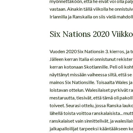
myönnettäköön, että he eivät voi olla pal
vastaan. Ainakin tällä viikolla he onnistui
Irlannilla ja Ranskalla on siis vielä mahdo
Six Nations 2020 Viikk
Vuoden 2020 Six Nationsin 3. kierros, ja
Jälleen kerran Italia ei onnistunut rekis
kerran kotonaan Skotlannille. Peli oli kohtu
näyttänyt missään vaiheessa siltä, että se
mainos Six Nationsille. Toisaalta Wales
loistavan ottelun. Walesilaiset pyrkivät 
mestaruutta, tiesivät, että tämä oli pakol
toiveet. Seurasi ottelu, jossa Ranska lauk
lähellä toista voittoa ranskalaisista... m
ranskalaiset vain sinnittelivät, ja walesil
jalkapalloilijat tarpeeksi kääntääkseen k