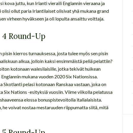
i kova juttu, kun Irlanti vieraili Englannin vieraana ja
i olisi ollut paria Irlantilaiset olisivat yhä mukana grand
en virheen hyväkseen ja oli lopulta ansaittu voittaja.
o 4 Round-Up
n pisin kierros turnauksessa, josta tulee myös sen pisin
iskuun alkua, jolloin kaksi ensimmäistä peliä pelattiin?
iton kotonaan walesilaisille, jotka tekivät huikean
ää Englannin mukana vuoden 2020 Six Nationsissa.
 Skotlanti pelasi kotonaan Ranskaa vastaan, joka on
a Six Nations -esityksiä vuosiin. Viime viikolla pelatussa
ushaaveensa elossa bonuspistevoitolla italialaisista.
n, he voivat nostaa mestaruuden riippumatta siitä, mitä
o 5 Round-Up