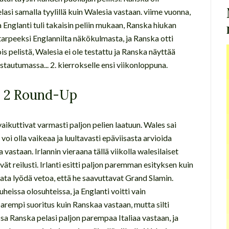
elasi samalla tyylillä kuin Walesia vastaan. viime vuonna,
a Englanti tuli takaisin peliin mukaan, Ranska hiukan
i tarpeeksi Englannilta näkökulmasta, ja Ranska otti
ois pelistä, Walesia ei ole testattu ja Ranska näyttää
stautumassa... 2. kierrokselle ensi viikonloppuna.
o 2 Round-Up
vaikuttivat varmasti paljon pelien laatuun. Wales sai
 voi olla vaikeaa ja luultavasti epäviisasta arvioida
 vastaan. Irlannin vieraana tällä viikolla walesilaiset
ät reilusti. Irlanti esitti paljon paremman esityksen kuin
nata lyödä vetoa, että he saavuttavat Grand Slamin.
heissa olosuhteissa, ja Englanti voitti vain
arempi suoritus kuin Ranskaa vastaan, mutta silti
a Ranska pelasi paljon parempaa Italiaa vastaan, ja