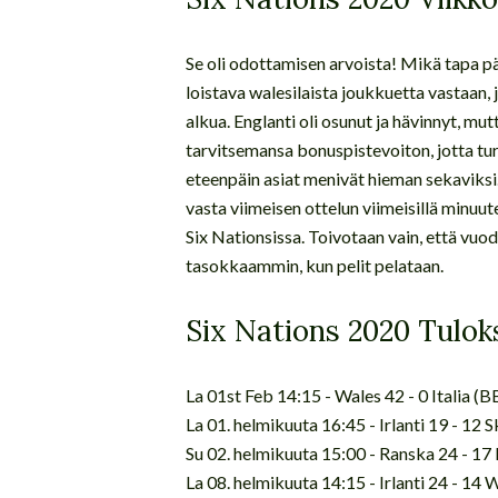
Se oli odottamisen arvoista! Mikä tapa pää
loistava walesilaista joukkuetta vastaan, 
alkua. Englanti oli osunut ja hävinnyt, mu
tarvitsemansa bonuspistevoiton, jotta turn
eteenpäin asiat menivät hieman sekaviksi.
vasta viimeisen ottelun viimeisillä minuut
Six Nationsissa. Toivotaan vain, että vu
tasokkaammin, kun pelit pelataan.
Six Nations 2020 Tulok
La 01st Feb 14:15 - Wales 42 - 0 Italia (
La 01. helmikuuta 16:45 - Irlanti 19 - 12 S
Su 02. helmikuuta 15:00 - Ranska 24 - 17
La 08. helmikuuta 14:15 - Irlanti 24 - 14 