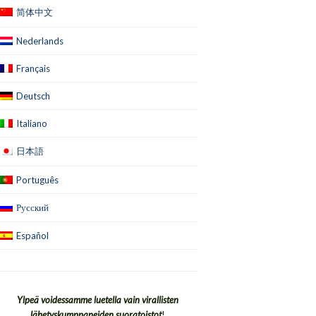
简体中文
Nederlands
Français
Deutsch
Italiano
日本語
Português
Русский
Español
Ylpeä voidessamme luetella vain virallisten
lähetyskumppaneiden suoratoistot
!