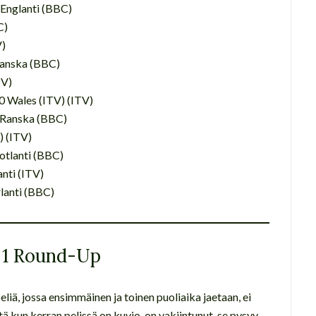
3 Englanti (BBC)
C)
V)
 Ranska (BBC)
TV)
30 Wales (ITV) (ITV)
7 Ranska (BBC)
V) (ITV)
kotlanti (BBC)
anti (ITV)
rlanti (BBC)
o 1 Round-Up
eliä, jossa ensimmäinen ja toinen puoliaika jaetaan, ei
ä kun kerran pelissä on kuvio. on vakiintunut, se pysyy