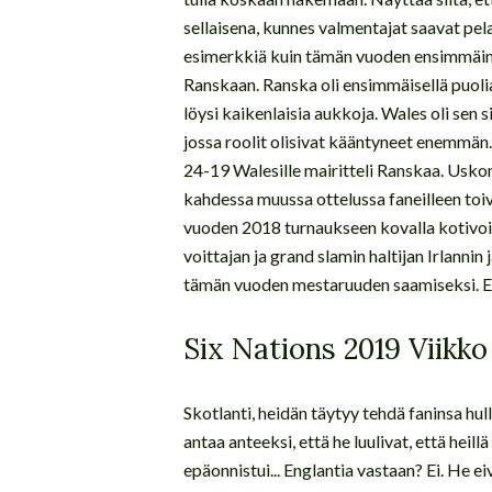
sellaisena, kunnes valmentajat saavat pel
esimerkkiä kuin tämän vuoden ensimmäinen
Ranskaan. Ranska oli ensimmäisellä puoliaj
löysi kaikenlaisia aukkoja. Wales oli sen 
jossa roolit olisivat kääntyneet enemmän
24-19 Walesille mairitteli Ranskaa. Usko
kahdessa muussa ottelussa faneilleen toiv
vuoden 2018 turnaukseen kovalla kotivoito
voittajan ja grand slamin haltijan Irlannin
tämän vuoden mestaruuden saamiseksi. En
Six Nations 2019 Viikk
Skotlanti, heidän täytyy tehdä faninsa hull
antaa anteeksi, että he luulivat, että heil
epäonnistui... Englantia vastaan? Ei. He e