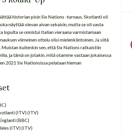
ttää historian pisin Six Nations -turnaus. Skotlanti oli
joka näyttää olevan aivan sekaisin, mutta se oli vasta
tta lopulta se onnistui Italian vieraana varmistamaan
auksen viimeinen ottelu olisi mielenkiintoinen. Ja siitä
 Muistan kuitenkin sen, että Six Nations ratkaistiin
eilla, ja tämä on jotakin, mitä otamme vastaan jokaisessa
oden 2021 Six Nationsissa pelataan hieman
set
BBC)
kotlanti (ITV) (ITV)
 Englanti (BBC)
Wales (ITV) (ITV)