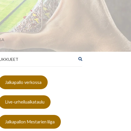
SA
Laajenna
UKKUEET
hakulomake
Jalkapallo verkossa
Live-urheiluaikataulu
Jalkapallon Mestarien liiga