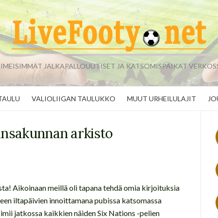
IIMEISIMMÄT JALKAPALLOUUTISET JA KATSOMISPAIKAT VERKOS
TAULU
VALIOLIIGAN TAULUKKO
MUUT URHEILULAJIT
JO
nsakunnan arkisto
sta! Aikoinaan meillä oli tapana tehdä omia kirjoituksia
seen iltapäivien innoittamana pubissa katsomassa
imii jatkossa kaikkien näiden Six Nations -pelien