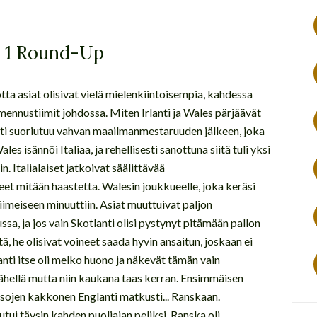
o 1 Round-Up
jotta asiat olisivat vielä mielenkiintoisempia, kahdessa
ennustiimit johdossa. Miten Irlanti ja Wales pärjäävät
ti suoriutuu vahvan maailmanmestaruuden jälkeen, joka
s isännöi Italiaa, ja rehellisesti sanottuna siitä tuli yksi
n. Italialaiset jatkoivat säälittävää
et mitään haastetta. Walesin joukkueelle, joka keräsi
iimeiseen minuuttiin. Asiat muuttuivat paljon
sa, ja jos vain Skotlanti olisi pystynyt pitämään pallon
intä, he olisivat voineet saada hyvin ansaitun, joskaan ei
rlanti itse oli melko huono ja näkevät tämän vain
lähellä mutta niin kaukana taas kerran. Ensimmäisen
sojen kakkonen Englanti matkusti... Ranskaan.
utui täysin kahden puoliajan peliksi. Ranska oli