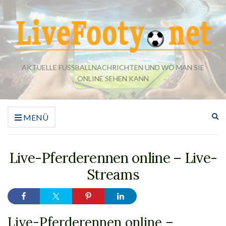
AKTUELLE FUSSBALLNACHRICHTEN UND WO MAN SIE O
NLINE SEHEN KANN
Su
MENÜ
er
Live-Pferderennen online – Live-
Streams
Live-Pferderennen online –