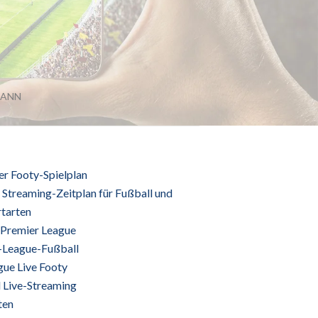
ANN
er Footy-Spielplan
 Streaming-Zeitplan für Fußball und
rtarten
 Premier League
League-Fußball
gue Live Footy
l Live-Streaming
ten