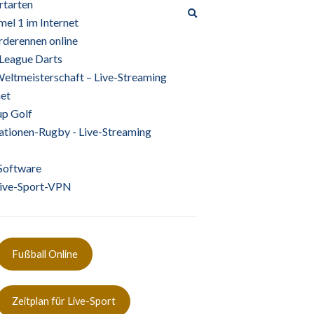
rtarten
Suchformular
mel 1 im Internet
erweitern
rderennen online
League Darts
ltmeisterschaft – Live-Streaming
net
up Golf
tionen-Rugby - Live-Streaming
Software
 Live-Sport-VPN
Fußball Online
Zeitplan für Live-Sport