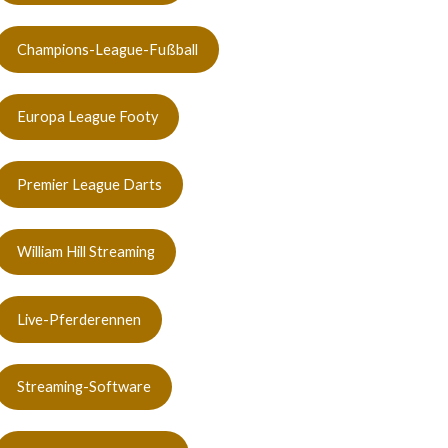
Champions-League-Fußball
Europa League Footy
Premier League Darts
William Hill Streaming
Live-Pferderennen
Streaming-Software