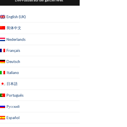
Live-Fußball auf der ganzen Welt
English (UK)
简体中文
Nederlands
Français
Deutsch
Italiano
日本語
Português
Русский
Español