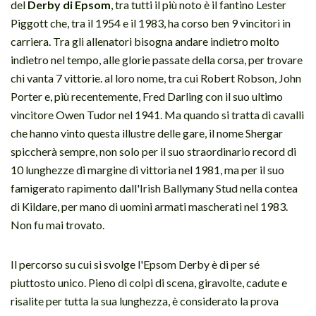
del
Derby di Epsom
, tra tutti il più noto è il fantino Lester
Piggott che, tra il 1954 e il 1983, ha corso ben 9 vincitori in
carriera. Tra gli allenatori bisogna andare indietro molto
indietro nel tempo, alle glorie passate della corsa, per trovare
chi vanta 7 vittorie. al loro nome, tra cui Robert Robson, John
Porter e, più recentemente, Fred Darling con il suo ultimo
vincitore Owen Tudor nel 1941. Ma quando si tratta di cavalli
che hanno vinto questa illustre delle gare, il nome Shergar
spiccherà sempre, non solo per il suo straordinario record di
10 lunghezze di margine di vittoria nel 1981, ma per il suo
famigerato rapimento dall'Irish Ballymany Stud nella contea
di Kildare, per mano di uomini armati mascherati nel 1983.
Non fu mai trovato.
Il percorso su cui si svolge l'Epsom Derby è di per sé
piuttosto unico. Pieno di colpi di scena, giravolte, cadute e
risalite per tutta la sua lunghezza, è considerato la prova