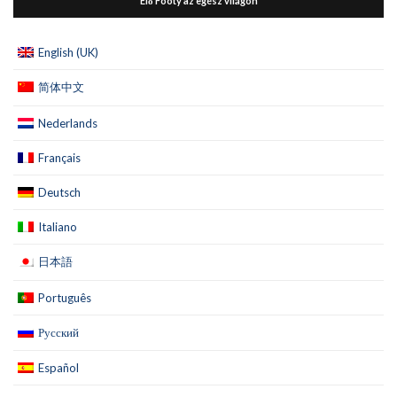
Élő Footy az egész világon
English (UK)
简体中文
Nederlands
Français
Deutsch
Italiano
日本語
Português
Русский
Español