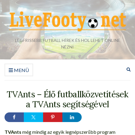
LEGFRISSEBB FUTBALL HÍREK ÉS HOL LEHET ONLINE
NÉZNI
Ke
MENÜ
űr
bő
TVAnts – Élő futballközvetítések
a TVAnts segítségével
TVAnts
még mindig az egyik legnépszerűbb program