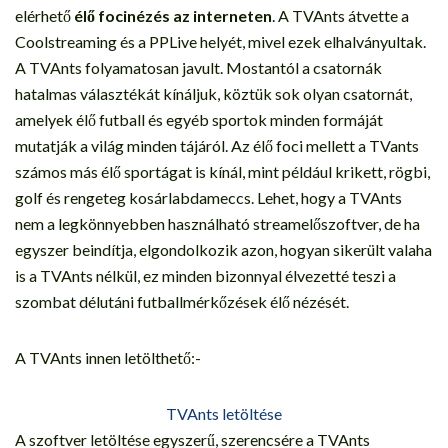
elérhető
élő focinézés az interneten
. A TVAnts átvette a
Coolstreaming és a PPLive helyét, mivel ezek elhalványultak.
A TVAnts folyamatosan javult. Mostantól a csatornák
hatalmas választékát kínáljuk, köztük sok olyan csatornát,
amelyek élő futball és egyéb sportok minden formáját
mutatják a világ minden tájáról. Az élő foci mellett a TVants
számos más élő sportágat is kínál, mint például krikett, rögbi,
golf és rengeteg kosárlabdameccs. Lehet, hogy a TVAnts
nem a legkönnyebben használható streamelőszoftver, de ha
egyszer beindítja, elgondolkozik azon, hogyan sikerült valaha
is a TVAnts nélkül, ez minden bizonnyal élvezetté teszi a
szombat délutáni futballmérkőzések élő nézését.
A TVAnts innen letölthető:-
TVAnts letöltése
A szoftver letöltése egyszerű, szerencsére a TVAnts