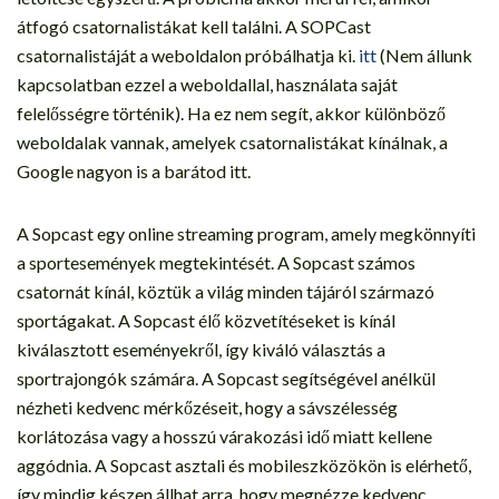
átfogó csatornalistákat kell találni. A SOPCast
csatornalistáját a weboldalon próbálhatja ki.
itt
(Nem állunk
kapcsolatban ezzel a weboldallal, használata saját
felelősségre történik). Ha ez nem segít, akkor különböző
weboldalak vannak, amelyek csatornalistákat kínálnak, a
Google nagyon is a barátod itt.
A Sopcast egy online streaming program, amely megkönnyíti
a sportesemények megtekintését. A Sopcast számos
csatornát kínál, köztük a világ minden tájáról származó
sportágakat. A Sopcast élő közvetítéseket is kínál
kiválasztott eseményekről, így kiváló választás a
sportrajongók számára. A Sopcast segítségével anélkül
nézheti kedvenc mérkőzéseit, hogy a sávszélesség
korlátozása vagy a hosszú várakozási idő miatt kellene
aggódnia. A Sopcast asztali és mobileszközökön is elérhető,
így mindig készen állhat arra, hogy megnézze kedvenc