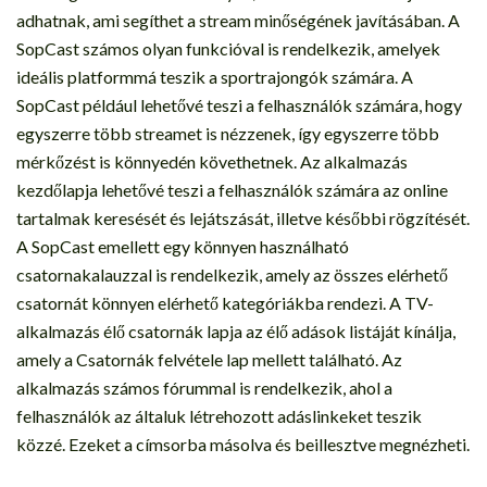
adhatnak, ami segíthet a stream minőségének javításában. A
SopCast számos olyan funkcióval is rendelkezik, amelyek
ideális platformmá teszik a sportrajongók számára. A
SopCast például lehetővé teszi a felhasználók számára, hogy
egyszerre több streamet is nézzenek, így egyszerre több
mérkőzést is könnyedén követhetnek. Az alkalmazás
kezdőlapja lehetővé teszi a felhasználók számára az online
tartalmak keresését és lejátszását, illetve későbbi rögzítését.
A SopCast emellett egy könnyen használható
csatornakalauzzal is rendelkezik, amely az összes elérhető
csatornát könnyen elérhető kategóriákba rendezi. A TV-
alkalmazás élő csatornák lapja az élő adások listáját kínálja,
amely a Csatornák felvétele lap mellett található. Az
alkalmazás számos fórummal is rendelkezik, ahol a
felhasználók az általuk létrehozott adáslinkeket teszik
közzé. Ezeket a címsorba másolva és beillesztve megnézheti.