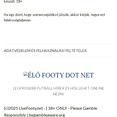
készült. 18+
Ha úgy dönt, hogy szerencsejátékot játszik, akkor kérjük, tegye ezt
felelősségteljesen.
ADATVÉDELEM ÉS FELHASZNÁLÁSI FELTÉTELEK
LEGFRISSEBB FUTBALL HÍREK ÉS HOL LEHET ONLINE
NÉZNI
(c)2025 LiveFooty.net - | 18+ ONLY - Please Gamble
Responsibly | begambleaware.org