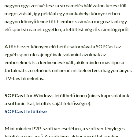
nagyon egyszerűvé teszi a streamelés hálózaton keresztüli
megosztását, így például egy munkahelyi környezetben
nagyon könnyű lenne több ember számára megosztani egy
élő sportstreamet egyetlen, a letöltést végző számítógépről.
A több ezer könnyen elérhető csatornával a SOPCast az
egyéb sportok rajongóinak, valamint azoknak az
embereknek is a kedvencévé vált, akik minden más típusú
tartalmat szeretnének online nézni, beleértve a hagyományos
TV-t és filmeket is.
SOPCast
for Windows letölthető innen (nincs kapcsolatunk
a softonic-kal, letöltés saját felelősségre):-
SOPCast letöltése
Mint minden P2P-szoftver esetében, a szoftver tényleges
letöltése egyszerű. A probléma akkor merül fel, amikor