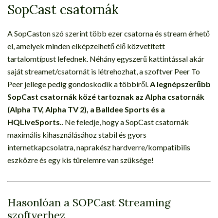
SopCast csatornák
A SopCaston szó szerint több ezer csatorna és stream érhető
el, amelyek minden elképzelhető élő közvetített
tartalomtípust lefednek. Néhány egyszerű kattintással akár
saját streamet/csatornát is létrehozhat, a szoftver Peer To
Peer jellege pedig gondoskodik a többiről.
A legnépszerűbb
SopCast csatornák közé tartoznak az Alpha csatornák
(Alpha TV, Alpha TV 2), a Balldee Sports és a
HQLiveSports.
. Ne feledje, hogy a SopCast csatornák
maximális kihasználásához stabil és gyors
internetkapcsolatra, naprakész hardverre/kompatibilis
eszközre és egy kis türelemre van szüksége!
Hasonlóan a SOPCast Streaming
szoftverhez