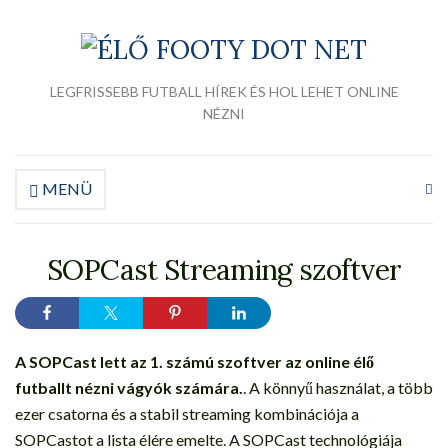
LEGFRISSEBB FUTBALL HÍREK ÉS HOL LEHET ONLINE
NÉZNI
MENÜ
Ke
űr
bő
SOPCast Streaming szoftver
A SOPCast lett az 1. számú szoftver az online élő
futballt nézni vágyók számára.
. A könnyű használat, a több
ezer csatorna és a stabil streaming kombinációja a
SOPCastot a lista élére emelte. A SOPCast technológiája