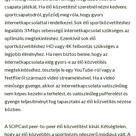
csapata játékát. Ha élő közvetítést szeretnél nézni kedvenc
sportcsapatodról, győződj meg róla, hogy gyors
internetkapcsolattal rendelkezel. Sok élő sportközvetítéshez
legalább 3 Mbps sebességű internetkapcsolat szükséges az
optimális megtekintéshez. Ezenkívül sok élő
sportközvetítéshez HD vagy 4K felbontás szükséges a
legjobb élményhez. Ha nem biztos benne, hogy az
internetkapcsolata elég gyors-e az élő közvetítés
megtekintéséhez, tesztelje le egy YouTube-ról vagy a
Netflixről származó videó streamelésével. Ha a videó
minősége gyenge, akkor az internetkapcsolata valószínűleg
nem képes kezelni a terhelést, és valószínűleg pufferelést és
gyenge teljesítményt fog tapasztalni az élő közvetítés nézése
közben.
A SOPCast peer-to-peer élő közvetítést kínál. Kétségtelen,
hogy az élő közvetítés a sportnézés népszerű módjává vált. A