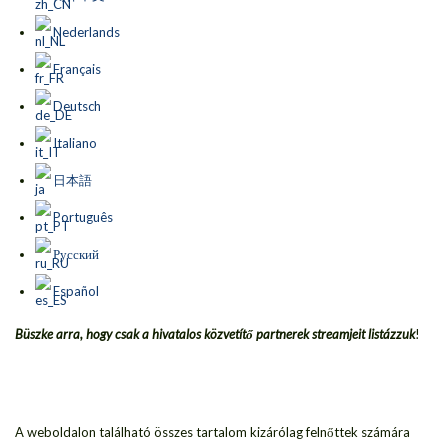
Nederlands
Français
Deutsch
Italiano
日本語
Português
Русский
Español
Büszke arra, hogy csak a hivatalos közvetítő partnerek streamjeit listázzuk
!
A weboldalon található összes tartalom kizárólag felnőttek számára