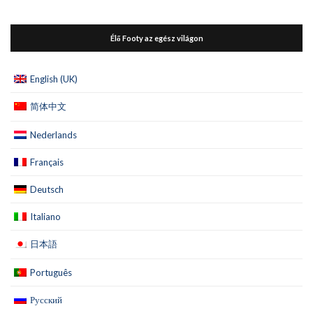
Élő Footy az egész világon
English (UK)
简体中文
Nederlands
Français
Deutsch
Italiano
日本語
Português
Русский