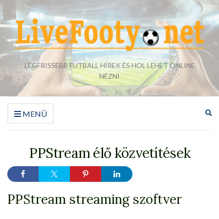
LEGFRISSEBB FUTBALL HÍREK ÉS HOL LEHET ONLINE
NÉZNI
Ke
MENÜ
űr
bő
PPStream élő közvetítések
PPStream streaming szoftver