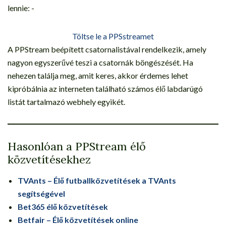
lennie: -
Töltse le a PPSstreamet
A PPStream beépített csatornalistával rendelkezik, amely
nagyon egyszerűvé teszi a csatornák böngészését. Ha
nehezen találja meg, amit keres, akkor érdemes lehet
kipróbálnia az interneten található számos élő labdarúgó
listát tartalmazó webhely egyikét.
Hasonlóan a PPStream élő
közvetítésekhez
TVAnts – Élő futballközvetítések a TVAnts
segítségével
Bet365 élő közvetítések
Betfair – Élő közvetítések online