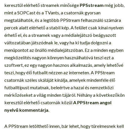
keresztül elérhető streamek minősége
PPSstream
még jobb,
mint a SOPCast és a TVants, a csatornák gyorsan
megtalálhatók, és a legtöbb PPStream felhasználó számára
percek alatt elérhető a stabil kép. A felület csak kínai nyelven
érhető el, és a streamek vagy a médialejátszó beágyazott
változatában játszódnak le, vagy ha ki tudja dolgozni a
menüpontot az önálló médialejátszóban. Ez a minden egyben
megközelítés nagyon könnyen használhatóvá teszi ezt a
szoftvert, ez egy nagyon hasznos alkalmazás, amely lehetővé
teszi, hogy élő futballt nézzen az interneten. A PPStream
csatornák széles skáláját kínálja, amelyek mindenféle élő
futballtípust mutatnak, beleértve a hazai és nemzetközi
mérkőzéseket a világ minden tájáról. Néhány a következőkön
keresztül elérhető csatornák közül
A PPStream angol
nyelvű kommentárja
.
A PPStream letölthető innen, bár lehet, hogy türelmesnek kell