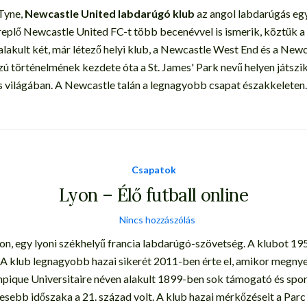
Tyne,
Newcastle United labdarúgó klub
az angol labdarúgás eg
replő Newcastle United FC-t több becenévvel is ismerik, köztük 
akult két, már létező helyi klub, a Newcastle West End és a Newc
ú történelmének kezdete óta a St. James' Park nevű helyen játszik
s világában. A Newcastle talán a legnagyobb csapat északkeleten.
Csapatok
Lyon – Élő futball online
Nincs hozzászólás
n, egy lyoni székhelyű francia labdarúgó-szövetség. A klubot 1950
ik. A klub legnagyobb hazai sikerét 2011-ben érte el, amikor megny
pique Universitaire néven alakult 1899-ben sok támogató és spor
resebb időszaka a 21. század volt. A klub hazai mérkőzéseit a Pa