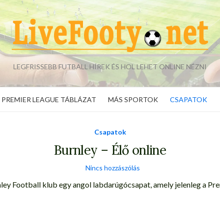
LEGFRISSEBB FUTBALL HÍREK ÉS HOL LEHET ONLINE NÉZNI
PREMIER LEAGUE TÁBLÁZAT
MÁS SPORTOK
CSAPATOK
Csapatok
Burnley – Élő online
Nincs hozzászólás
ley Football klub egy angol labdarúgócsapat, amely jelenleg a Pr