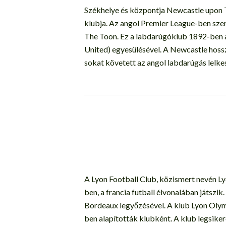
Székhelye és központja Newcastle upon 
klubja. Az angol Premier League-ben sze
The Toon. Ez a labdarúgóklub 1892-ben al
United) egyesülésével. A Newcastle hossz
sokat követett az angol labdarúgás lelke
A Lyon Football Club, közismert nevén Lyo
ben, a francia futball élvonalában játsz
Bordeaux legyőzésével. A klub Lyon Olym
ben alapították klubként. A klub legsike