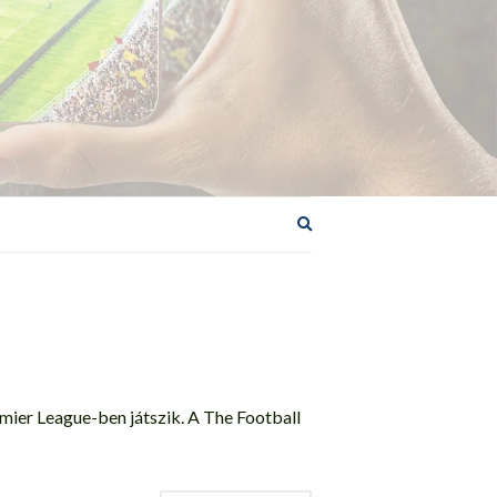
Keresési
űrlap
bővítése
emier League-ben játszik. A The Football