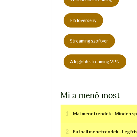
Élő lóverseny
Streaming szoftver
A legjobb streaming VPN
Mi a menő most
Mai menetrendek - Minden spo
Futball menetrendek - Legfris