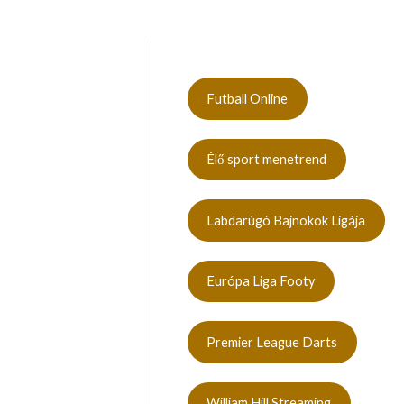
Futball Online
Élő sport menetrend
Labdarúgó Bajnokok Ligája
Európa Liga Footy
Premier League Darts
William Hill Streaming