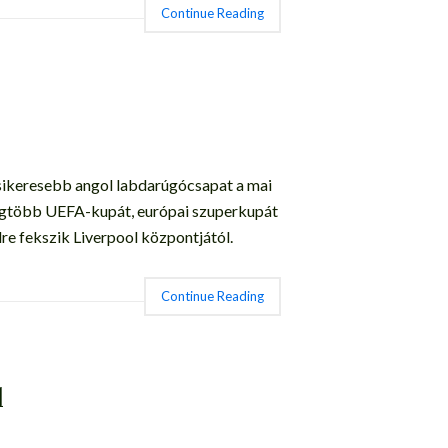
Continue Reading
gsikeresebb angol labdarúgócsapat a mai
a legtöbb UEFA-kupát, európai szuperkupát
dre fekszik Liverpool központjától.
Continue Reading
l