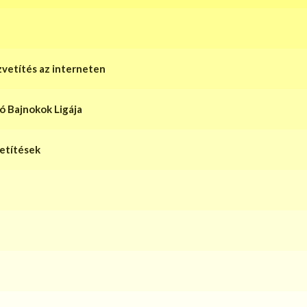
zvetítés az interneten
gó Bajnokok Ligája
vetítések