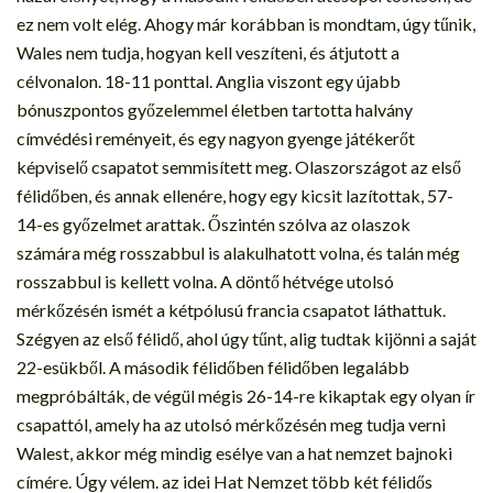
ez nem volt elég. Ahogy már korábban is mondtam, úgy tűnik,
Wales nem tudja, hogyan kell veszíteni, és átjutott a
célvonalon. 18-11 ponttal. Anglia viszont egy újabb
bónuszpontos győzelemmel életben tartotta halvány
címvédési reményeit, és egy nagyon gyenge játékerőt
képviselő csapatot semmisített meg. Olaszországot az első
félidőben, és annak ellenére, hogy egy kicsit lazítottak, 57-
14-es győzelmet arattak. Őszintén szólva az olaszok
számára még rosszabbul is alakulhatott volna, és talán még
rosszabbul is kellett volna. A döntő hétvége utolsó
mérkőzésén ismét a kétpólusú francia csapatot láthattuk.
Szégyen az első félidő, ahol úgy tűnt, alig tudtak kijönni a saját
22-esükből. A második félidőben félidőben legalább
megpróbálták, de végül mégis 26-14-re kikaptak egy olyan ír
csapattól, amely ha az utolsó mérkőzésén meg tudja verni
Walest, akkor még mindig esélye van a hat nemzet bajnoki
címére. Úgy vélem. az idei Hat Nemzet több két félidős