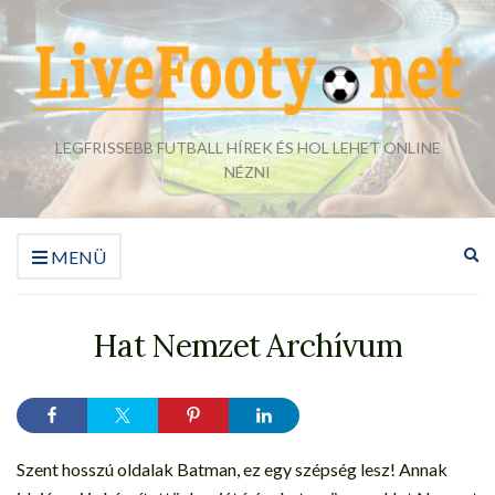
LEGFRISSEBB FUTBALL HÍREK ÉS HOL LEHET ONLINE
NÉZNI
Ke
MENÜ
űr
bő
Hat Nemzet Archívum
Szent hosszú oldalak Batman, ez egy szépség lesz! Annak