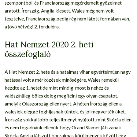
szempontból, és Franciaország megérdemelt győzelmet
aratott. Írország, Anglia kiesett, Wales még nem volt
tesztelve, Franciaország pedig rég nem látott formában van.
a jövő hétvégi 2. fordulóra.
Hat Nemzet 2020 2. heti
összefoglaló
A Hat Nemzet 2. hete és a hatalmas vihar egyértelműen nagy
hatással volt a mérkőzések minőségére. Wales remekül
kezdte az 1. hetet de mint mindig, most is nehéz és
valószínűleg bölcs dolog megítélni egy olyan csapatot,
amelyik Olaszország ellen nyert. A héten Írország ellen a
walesiek eléggé foghíjasnak tűntek. és jól megverték őket.
Írország sokkal jobb teljesítményt nyújtott, mint Skócia ellen,
és nem fogadnánk ellenük, hogy Grand Slamet játszanak.
Skócia Anglia játszott borzalmas körülmények között egy