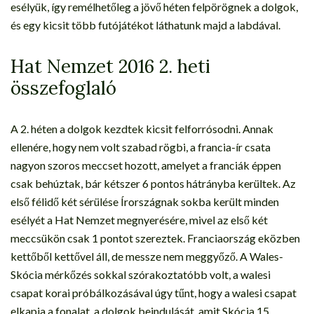
esélyük, így remélhetőleg a jövő héten felpörögnek a dolgok,
és egy kicsit több futójátékot láthatunk majd a labdával.
Hat Nemzet 2016 2. heti
összefoglaló
A 2. héten a dolgok kezdtek kicsit felforrósodni. Annak
ellenére, hogy nem volt szabad rögbi, a francia-ír csata
nagyon szoros meccset hozott, amelyet a franciák éppen
csak behúztak, bár kétszer 6 pontos hátrányba kerültek. Az
első félidő két sérülése Írországnak sokba került minden
esélyét a Hat Nemzet megnyerésére, mivel az első két
meccsükön csak 1 pontot szereztek. Franciaország eközben
kettőből kettővel áll, de messze nem meggyőző. A Wales-
Skócia mérkőzés sokkal szórakoztatóbb volt, a walesi
csapat korai próbálkozásával úgy tűnt, hogy a walesi csapat
elkapja a fonalat. a dolgok beindulását, amit Skócia 15