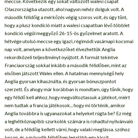
meccse. Következik egy sokat változott walesi csapat
Olaszországba utazott, ahol nagyon nehéz dolguk volt. A
második félidőig a mérkőzés végig szoros volt, és úgy tűnt,
hogy a plusz kondíció miatt a walesi csapatban lévő többlet
kondíció végül meggyőző 26-15-ös győzelmet aratott. A
hétvége utolsó meccse egy igazi, régimódi vasárnapi kocsmai
nap volt, amelyen a következőket élvezhettük Anglia
rekordközeli teljesítményt nyújtott. A formát tekintve
Franciaország sokkal inkább a második félidőben, mint az
elsőben játszott Wales ellen. A hatalmas mennyiségű hely
Anglia gyorsan kihasználta, és gyorsan bónuszpontot
szerzett. És ahogy már korábban is mondtam, úgy tűnik, hogy
egy félidő kell ahhoz, hogy megváltoztassuk a játékot, miért
nem tudtak a francia játékosok... hogy mi történik, amikor
Anglia továbbra is ugyanazokat a helyeket rúgta be? Ez még
a leghétköznapibb szurkolók számára is rohadtul nyilvánvaló
volt, de a félidőig kellett várni, hogy valaki meglássa. szóhoz
jusson, és a második félidőben legalább egy kicsit