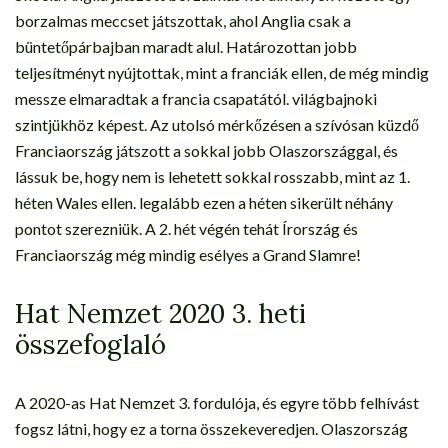
borzalmas meccset játszottak, ahol Anglia csak a
büntetőpárbajban maradt alul. Határozottan jobb
teljesítményt nyújtottak, mint a franciák ellen, de még mindig
messze elmaradtak a francia csapatától. világbajnoki
szintjükhöz képest. Az utolsó mérkőzésen a szívósan küzdő
Franciaország játszott a sokkal jobb Olaszországgal, és
lássuk be, hogy nem is lehetett sokkal rosszabb, mint az 1.
héten Wales ellen. legalább ezen a héten sikerült néhány
pontot szerezniük. A 2. hét végén tehát Írország és
Franciaország még mindig esélyes a Grand Slamre!
Hat Nemzet 2020 3. heti
összefoglaló
A 2020-as Hat Nemzet 3. fordulója, és egyre több felhívást
fogsz látni, hogy ez a torna összekeveredjen. Olaszország