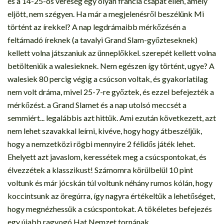
és a 14-25-ös vereség egy olyan francia csapat ellen, amely
eljött, nem szégyen. Ha már a megjelenésről beszélünk Mi
történt az írekkel? A nap legdrámaibb mérkőzésén a
feltámadó íreknek (a tavalyi Grand Slam-győzteseknek)
kellett volna játszaniuk az ünneplőkkel. szerepét kellett volna
betölteniük a walesieknek. Nem egészen így történt, ugye? A
walesiek 80 percig végig a csúcson voltak, és gyakorlatilag
nem volt dráma, mivel 25-7-re győztek, és ezzel befejezték a
mérkőzést. a Grand Slamet és a nap utolsó meccsét a
semmiért... legalábbis azt hittük. Ami ezután következett, azt
nem lehet szavakkal leírni, kivéve, hogy hogy átbeszéljük,
hogy a nemzetközi rögbi mennyire 2 félidős játék lehet.
Ehelyett azt javaslom, keressétek meg a csúcspontokat, és
élvezzétek a klasszikust! Számomra körülbelül 10 pint
voltunk és már jócskán túl voltunk néhány rumos kólán, hogy
koccintsunk az öregúrra, így nagyra értékeltük a lehetőséget,
hogy megnézhessük a csúcspontokat. A tökéletes befejezés
egy újabb ragyogó Hat Nemzet tornának.