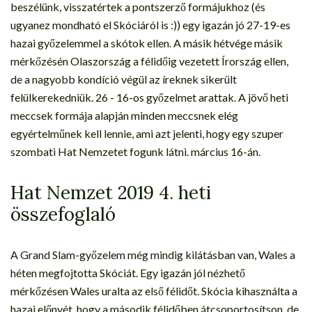
beszélünk, visszatértek a pontszerző formájukhoz (és
ugyanez mondható el Skóciáról is :)) egy igazán jó 27-19-es
hazai győzelemmel a skótok ellen. A másik hétvége másik
mérkőzésén Olaszország a félidőig vezetett Írország ellen,
de a nagyobb kondíció végül az íreknek sikerült
felülkerekedniük. 26 - 16-os győzelmet arattak. A jövő heti
meccsek formája alapján minden meccsnek elég
egyértelműnek kell lennie, ami azt jelenti, hogy egy szuper
szombati Hat Nemzetet fogunk látni. március 16-án.
Hat Nemzet 2019 4. heti
összefoglaló
A Grand Slam-győzelem még mindig kilátásban van, Wales a
héten megfojtotta Skóciát. Egy igazán jól nézhető
mérkőzésen Wales uralta az első félidőt. Skócia kihasználta a
hazai előnyét, hogy a második félidőben átcsoportosítson, de