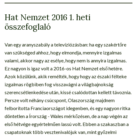
Hat Nemzet 2016 1. heti
összefoglaló
Van egy aranyszabály a televíziózásban: ha egy szakértőre
van szükséged ahhoz, hogy elmondja, mennyire izgalmas
valami, akkor nagy az esélye, hogy nem is annyira izgalmas.
Ez nagyon is igaz volt a 2016-os Hat Nemzet első hetére.
Azok közülünk, akik remélték, hogy hogy az északi félteke
izgalmas rögbiben fog visszavágni a világbajnokság
szerencsétlenkedése után, kissé csalódottan kellett távoznia.
Persze volt néhány csúcspont, Olaszország majdnem
felborította Franciaországot idegenben, és egy nagyon ritka
döntetlen a Írország - Wales mérkőzésen, de a nap végén az
első hétvége egyértelműen lassú volt. Ebben a szakaszban a
csapatoknak több vesztenivalójuk van, mint győzelmi