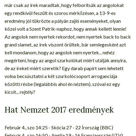
már csak az írek maradtak, hogy felborítsák az angolokat
egy rendkívül feszült és szoros mérkőzésen, a 13-9-es
eredmény jól tükrözte a pályán zajló eseményeket, olyan
közel volt a Szent Patrik-naphoz, hogy annak kellett lennie!
Az angolok nem nyertek rekordot, nem nyertek back to back
grand slamet, az írek viszont örültek, bár semlegesként azt
kell mondanom, hogy az angolok nem nyertek... nehéz
megérteni, hogy az angol szurkolókat miért utálják annyira,
de az íreket miért szeretik? Egy darab papírt sem lehetett
volna becsúsztatni a két szurkolócsoport arroganciája
közötti résbe (legalábbis ahol én néztem), szóval ez egy
kicsit... rejtély?
Hat Nemzet 2017 eredmények
Február 4., szo 14:25 - Skócia 27 - 22 Írország (BBC)
Február 4., szo 16:50 - Anglia 19 - 16 Franciaország (ITV)