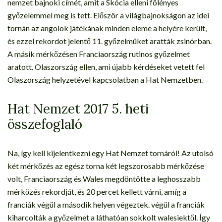
nemzet bajnoki címét, amit a Skócia elleni fölényes
győzelemmel meg is tett. Először a világbajnokságon az idei
tornán az angolok játékának minden eleme a helyére került,
és ezzel rekordot jelentő 11. győzelmüket aratták zsinórban.
A másik mérkőzésen Franciaország rutinos győzelmet
aratott. Olaszország ellen, ami újabb kérdéseket vetett fel
Olaszország helyzetével kapcsolatban a Hat Nemzetben.
Hat Nemzet 2017 5. heti
összefoglaló
Na, így kell kijelentkezni egy Hat Nemzet tornáról! Az utolsó
két mérkőzés az egész torna két legszorosabb mérkőzése
volt, Franciaország és Wales megdöntötte a leghosszabb
mérkőzés rekordját, és 20 percet kellett várni, amíg a
franciák végül a második helyen végeztek. végül a franciák
kiharcolták a győzelmet a láthatóan sokkolt walesiektől. Így