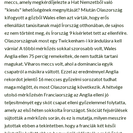
meccs, amely megkérdőjelezte a Hat Nemzetből való
"kiesés" lehetőségének megnyitását? Miután Olaszország
kifogyott a gőzből Wales ellen azt várták, hogy erős
ellenállást tanúsítanak majd Írország otthonában, de sajnos
ez nem történt meg, és Írország 9 kísérletet tett az ellenfélre.
Olaszországnak most egy Twickenham-i kirándulásra kell
várnia! A többi mérkőzés sokkal szorosabb volt, Wales
Anglia ellen 75 percig remekeltek, de nem tudták tartani
magukat. Viharos meccs volt, ahol a dominancia egyik
csapatról a másikra váltott. Ezzel az eredménnyel Anglia
rekordot jelentő 16 meccses győzelmi sorozatot tudhat
maga mögött, és most Olaszország következik. A hétvége
utolsó mérkőzésén Franciaország az Anglia elleni jó
teljesítményét egy skót csapat elleni győzelemmel folytatta,
amely az első héten sokkolta Írországot. Skóciát fejsérülések
sújtották a mérkőzés során, és ez is mutatja, milyen messzire
jutottak ebben a tekintetben. hogy a franciák két késői