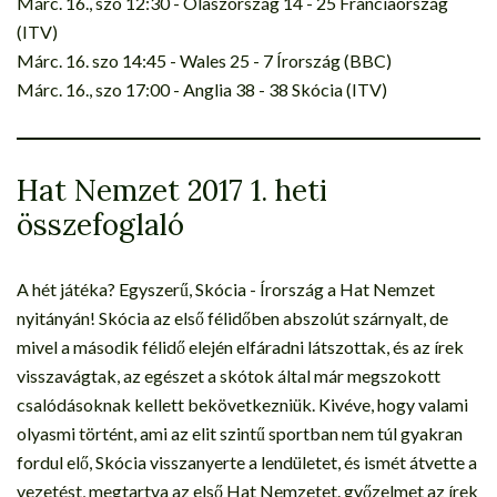
Márc. 16., szo 12:30 - Olaszország 14 - 25 Franciaország
(ITV)
Márc. 16. szo 14:45 - Wales 25 - 7 Írország (BBC)
Márc. 16., szo 17:00 - Anglia 38 - 38 Skócia (ITV)
Hat Nemzet 2017 1. heti
összefoglaló
A hét játéka? Egyszerű, Skócia - Írország a Hat Nemzet
nyitányán! Skócia az első félidőben abszolút szárnyalt, de
mivel a második félidő elején elfáradni látszottak, és az írek
visszavágtak, az egészet a skótok által már megszokott
csalódásoknak kellett bekövetkezniük. Kivéve, hogy valami
olyasmi történt, ami az elit szintű sportban nem túl gyakran
fordul elő, Skócia visszanyerte a lendületet, és ismét átvette a
vezetést, megtartva az első Hat Nemzetet. győzelmet az írek