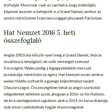
trófeáját. Most már csak az van hátra, hogy kiderüljön,
képesek lesznek-e befejezik-e a Grand Slamet, amikor az
utolsó mérkőzésen Franciaországgal játszanak Párizsban.
Hat Nemzet 2016 5. heti
összefoglaló
Anglia 2003 óta először nyeri meg a Grand Slamet, Skócia
továbbra is lenyűgöző, de szűk vereséget szenved
Írországtól, Wales pedig a legegyoldalúbb meccset
produkálja. mérkőzést az egész Hat Nemzet során, amikor
walesi földön szétverik a gyenge teljesítményt nyújtó
Olaszországot. Összességében tehát az angol szurkolók
elégedettek lehetnek azzal, ahogyan a 2016-os Six Nations,
de én a semlegeseket sajnálom, akik a 2015-ös torna drámája
után kissé csalódottnak fogják érezni magukat.