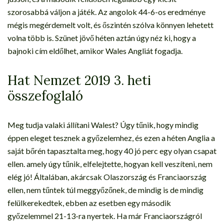
szorosabbá váljon a játék. Az angolok 44-6-os eredménye
mégis megérdemelt volt, és őszintén szólva könnyen lehetett
volna több is. Szünet jövő héten aztán úgy néz ki, hogy a
bajnoki cím eldőlhet, amikor Wales Angliát fogadja.
Hat Nemzet 2019 3. heti
összefoglaló
Meg tudja valaki állítani Walest? Úgy tűnik, hogy mindig
éppen eleget tesznek a győzelemhez, és ezen a héten Anglia a
saját bőrén tapasztalta meg, hogy 40 jó perc egy olyan csapat
ellen. amely úgy tűnik, elfelejtette, hogyan kell veszíteni, nem
elég jó! Általában, akárcsak Olaszország és Franciaország
ellen, nem tűntek túl meggyőzőnek, de mindig is de mindig
felülkerekedtek, ebben az esetben egy második
győzelemmel 21-13-ra nyertek. Ha már Franciaországról