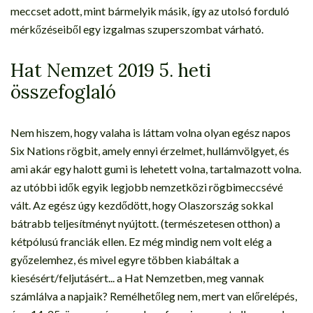
meccset adott, mint bármelyik másik, így az utolsó forduló
mérkőzéseiből egy izgalmas szuperszombat várható.
Hat Nemzet 2019 5. heti
összefoglaló
Nem hiszem, hogy valaha is láttam volna olyan egész napos
Six Nations rögbit, amely ennyi érzelmet, hullámvölgyet, és
ami akár egy halott gumi is lehetett volna, tartalmazott volna.
az utóbbi idők egyik legjobb nemzetközi rögbimeccsévé
vált. Az egész úgy kezdődött, hogy Olaszország sokkal
bátrabb teljesítményt nyújtott. (természetesen otthon) a
kétpólusú franciák ellen. Ez még mindig nem volt elég a
győzelemhez, és mivel egyre többen kiabáltak a
kiesésért/feljutásért... a Hat Nemzetben, meg vannak
számlálva a napjaik? Remélhetőleg nem, mert van előrelépés,