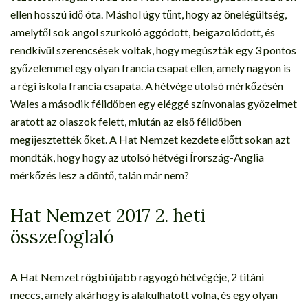
ellen hosszú idő óta. Máshol úgy tűnt, hogy az önelégültség,
amelytől sok angol szurkoló aggódott, beigazolódott, és
rendkívül szerencsések voltak, hogy megúszták egy 3 pontos
győzelemmel egy olyan francia csapat ellen, amely nagyon is
a régi iskola francia csapata. A hétvége utolsó mérkőzésén
Wales a második félidőben egy eléggé színvonalas győzelmet
aratott az olaszok felett, miután az első félidőben
megijesztették őket. A Hat Nemzet kezdete előtt sokan azt
mondták, hogy hogy az utolsó hétvégi Írország-Anglia
mérkőzés lesz a döntő, talán már nem?
Hat Nemzet 2017 2. heti
összefoglaló
A Hat Nemzet rögbi újabb ragyogó hétvégéje, 2 titáni
meccs, amely akárhogy is alakulhatott volna, és egy olyan