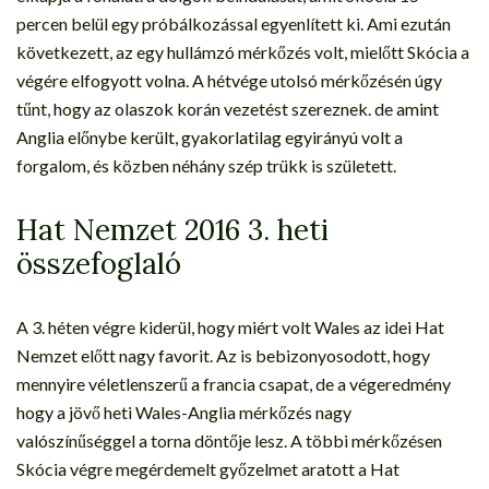
percen belül egy próbálkozással egyenlített ki. Ami ezután
következett, az egy hullámzó mérkőzés volt, mielőtt Skócia a
végére elfogyott volna. A hétvége utolsó mérkőzésén úgy
tűnt, hogy az olaszok korán vezetést szereznek. de amint
Anglia előnybe került, gyakorlatilag egyirányú volt a
forgalom, és közben néhány szép trükk is született.
Hat Nemzet 2016 3. heti
összefoglaló
A 3. héten végre kiderül, hogy miért volt Wales az idei Hat
Nemzet előtt nagy favorit. Az is bebizonyosodott, hogy
mennyire véletlenszerű a francia csapat, de a végeredmény
hogy a jövő heti Wales-Anglia mérkőzés nagy
valószínűséggel a torna döntője lesz. A többi mérkőzésen
Skócia végre megérdemelt győzelmet aratott a Hat