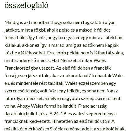
összefoglaló
Mindig is azt mondtam, hogy soha nem fogsz látni olyan
játékot, mint a rögbi, ahol az első és a második félidőt
felosztják. Úgy tűnik, hogy ha egyszer egy minta a játékban
kialakul, akkor ez így is marad, amíg az edzők nem kapják
kézbe a játékosokat. Erre jobb példát nem is láthattál volna,
mint az idei első meccs. Hat Nemzet, amikor Wales
Franciaországba utazott. Az első félidőben a franciák
fenségesen játszottak, akarva-akaratlanul átrohantak Wales-
en, és mindenféle rést találtak. Wales ezzel szemben egy
szerencsétlenség volt. Várj egy félidőt, és soha nem fogsz
látni olyan meccset, amelyen nagyobb szerepcsere történt
volna. Ahogy Wales formába lendült, Franciaország
darabjaira hullott, és a A 24-19-es walesi végeredmény a
franciáknak kedvezett. Hihetetlen az első félidő után! A
másik két mérkőzésen Skócia reményt adott a szurkolóknak,