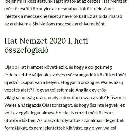
idején mi is készítettünk saját írásokat az összes Hat Nemzet
mérkőzésről, többnyire a kocsmában töltött délutánok
ihlették a meccsek nézését a haverokkal! Ez az oldal marad
az archívum a Six Nations meccsek archívumaként.
Hat Nemzet 2020 1. heti
összefoglaló
Újabb Hat Nemzet következik, és hogy a dolgok még
érdekesebbé váljanak, az éves csúcsrangadók közül kettőnél
új edzői csapat van a helyén. Hogyan Írország és Wales az új
vezetés alatt? Hogyan teljesít majd Anglia egy erős
világbajnokság után, amely a döntőben szarrá vált? Először is
Wales a házigazda Olaszországot, és hogy őszinte legyek, ez
volt az egyik legunalmasabb Hat Nemzet mérkőzés az
utóbbi időkben. Az olaszok folytatták szánalmas idegenbeli
formájukat, és nem jelentettek kihívást. egy olyan walesi