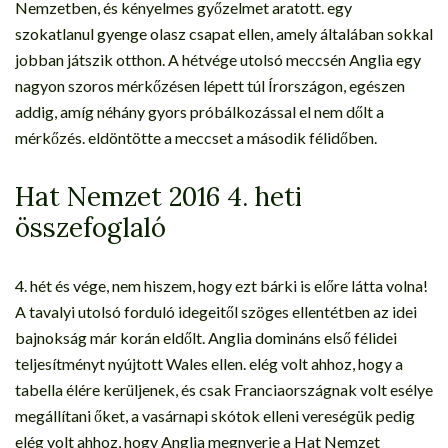
Nemzetben, és kényelmes győzelmet aratott. egy
szokatlanul gyenge olasz csapat ellen, amely általában sokkal
jobban játszik otthon. A hétvége utolsó meccsén Anglia egy
nagyon szoros mérkőzésen lépett túl Írországon, egészen
addig, amíg néhány gyors próbálkozással el nem dőlt a
mérkőzés. eldöntötte a meccset a második félidőben.
Hat Nemzet 2016 4. heti
összefoglaló
4. hét és vége, nem hiszem, hogy ezt bárki is előre látta volna!
A tavalyi utolsó forduló idegeitől szöges ellentétben az idei
bajnokság már korán eldőlt. Anglia domináns első félidei
teljesítményt nyújtott Wales ellen. elég volt ahhoz, hogy a
tabella élére kerüljenek, és csak Franciaországnak volt esélye
megállítani őket, a vasárnapi skótok elleni vereségük pedig
elég volt ahhoz, hogy Anglia megnyerje a Hat Nemzet