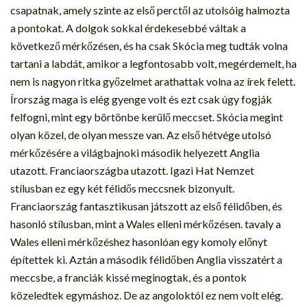
csapatnak, amely szinte az első perctől az utolsóig halmozta
a pontokat. A dolgok sokkal érdekesebbé váltak a
következő mérkőzésen, és ha csak Skócia meg tudták volna
tartani a labdát, amikor a legfontosabb volt, megérdemelt, ha
nem is nagyon ritka győzelmet arathattak volna az írek felett.
Írország maga is elég gyenge volt és ezt csak úgy fogják
felfogni, mint egy börtönbe kerülő meccset. Skócia megint
olyan közel, de olyan messze van. Az első hétvége utolsó
mérkőzésére a világbajnoki második helyezett Anglia
utazott. Franciaországba utazott. Igazi Hat Nemzet
stílusban ez egy két félidős meccsnek bizonyult.
Franciaország fantasztikusan játszott az első félidőben, és
hasonló stílusban, mint a Wales elleni mérkőzésen. tavaly a
Wales elleni mérkőzéshez hasonlóan egy komoly előnyt
építettek ki. Aztán a második félidőben Anglia visszatért a
meccsbe, a franciák kissé meginogtak, és a pontok
közeledtek egymáshoz. De az angoloktól ez nem volt elég.