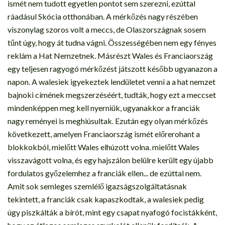
ismét nem tudott egyetlen pontot sem szerezni, ezúttal
ráadásul Skócia otthonában. A mérkőzés nagy részében
viszonylag szoros volt a meccs, de Olaszországnak sosem
tűnt úgy, hogy át tudna vágni. Összességében nem egy fényes
reklám a Hat Nemzetnek. Másrészt Wales és Franciaország
egy teljesen ragyogó mérkőzést játszott később ugyanazon a
napon. A walesiek igyekeztek lendületet venni a a hat nemzet
bajnoki címének megszerzéséért, tudták, hogy ezt a meccset
mindenképpen meg kell nyerniük, ugyanakkor a franciák
nagy reményei is meghiúsultak. Ezután egy olyan mérkőzés
következett, amelyen Franciaország ismét előrerohant a
blokkokból, mielőtt Wales elhúzott volna. mielőtt Wales
visszavágott volna, és egy hajszálon belülre került egy újabb
fordulatos győzelemhez a franciák ellen... de ezúttal nem.
Amit sok semleges szemlélő igazságszolgáltatásnak
tekintett, a franciák csak kapaszkodtak, a walesiek pedig
úgy piszkálták a bírót, mint egy csapat nyafogó focistákként,