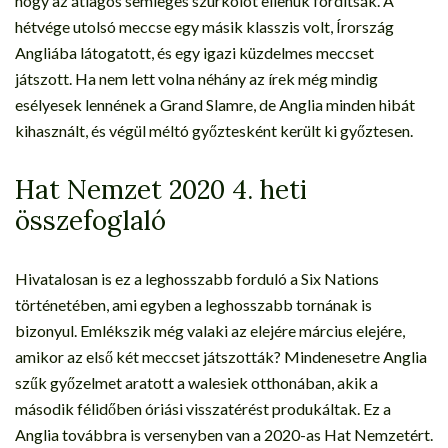
hogy az átlagos semleges szurkolót ellenük fordítsák. A
hétvége utolsó meccse egy másik klasszis volt, Írország
Angliába látogatott, és egy igazi küzdelmes meccset
játszott. Ha nem lett volna néhány az írek még mindig
esélyesek lennének a Grand Slamre, de Anglia minden hibát
kihasznált, és végül méltó győztesként került ki győztesen.
Hat Nemzet 2020 4. heti
összefoglaló
Hivatalosan is ez a leghosszabb forduló a Six Nations
történetében, ami egyben a leghosszabb tornának is
bizonyul. Emlékszik még valaki az elejére március elejére,
amikor az első két meccset játszották? Mindenesetre Anglia
szűk győzelmet aratott a walesiek otthonában, akik a
második félidőben óriási visszatérést produkáltak. Ez a
Anglia továbbra is versenyben van a 2020-as Hat Nemzetért.