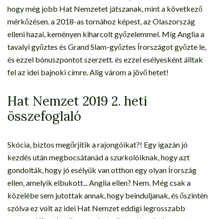
hogy még jobb Hat Nemzetet játszanak, mint a következő
mérkőzésen. a 2018-as tornához képest, az Olaszország
elleni hazai, keményen kiharcolt győzelemmel. Míg Anglia a
tavalyi győztes és Grand Slam-győztes Írországot győzte le,
és ezzel bónuszpontot szerzett. és ezzel esélyesként álltak
fel az idei bajnoki címre. Alig várom a jövő hetet!
Hat Nemzet 2019 2. heti
összefoglaló
Skócia, biztos megőrjítik a rajongóikat?! Egy igazán jó
kezdés után megbocsátanád a szurkolóiknak, hogy azt
gondolták, hogy jó esélyük van otthon egy olyan Írország
ellen, amelyik elbukott... Anglia ellen? Nem. Még csak a
közelébe sem jutottak annak, hogy beinduljanak, és őszintén
szólva ez volt az idei Hat Nemzet eddigi legrosszabb