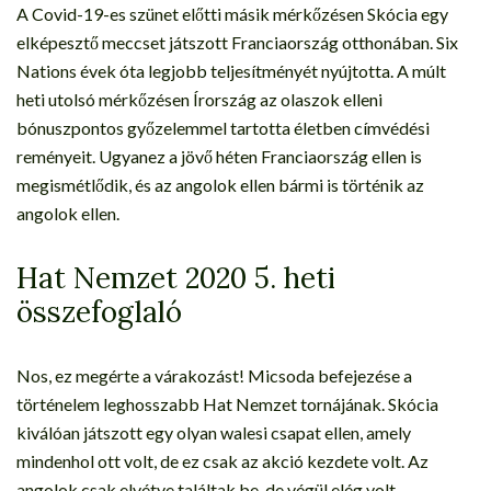
A Covid-19-es szünet előtti másik mérkőzésen Skócia egy
elképesztő meccset játszott Franciaország otthonában. Six
Nations évek óta legjobb teljesítményét nyújtotta. A múlt
heti utolsó mérkőzésen Írország az olaszok elleni
bónuszpontos győzelemmel tartotta életben címvédési
reményeit. Ugyanez a jövő héten Franciaország ellen is
megismétlődik, és az angolok ellen bármi is történik az
angolok ellen.
Hat Nemzet 2020 5. heti
összefoglaló
Nos, ez megérte a várakozást! Micsoda befejezése a
történelem leghosszabb Hat Nemzet tornájának. Skócia
kiválóan játszott egy olyan walesi csapat ellen, amely
mindenhol ott volt, de ez csak az akció kezdete volt. Az
angolok csak elvétve találtak be, de végül elég volt