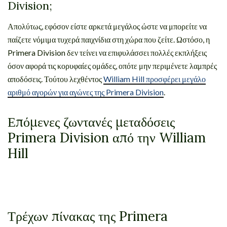
Division;
Απολύτως, εφόσον είστε αρκετά μεγάλος ώστε να μπορείτε να
παίζετε νόμιμα τυχερά παιχνίδια στη χώρα που ζείτε. Ωστόσο, η
Primera Division δεν τείνει να επιφυλάσσει πολλές εκπλήξεις
όσον αφορά τις κορυφαίες ομάδες, οπότε μην περιμένετε λαμπρές
αποδόσεις. Τούτου λεχθέντος
William Hill προσφέρει μεγάλο
αριθμό αγορών για αγώνες της Primera Division
.
Επόμενες ζωντανές μεταδόσεις
Primera Division από την William
Hill
Τρέχων πίνακας της Primera