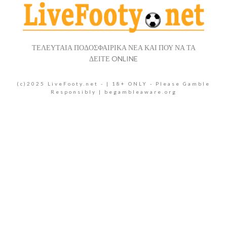
ΤΕΛΕΥΤΑΊΑ ΠΟΔΟΣΦΑΙΡΙΚΆ ΝΈΑ ΚΑΙ ΠΟΎ ΝΑ ΤΑ
ΔΕΊΤΕ ONLINE
(c)2025 LiveFooty.net - | 18+ ONLY - Please Gamble
Responsibly | begambleaware.org