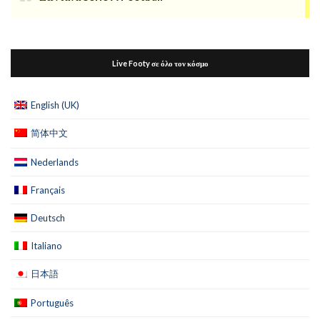
Live Footy σε όλο τον κόσμο
English (UK)
简体中文
Nederlands
Français
Deutsch
Italiano
日本語
Português