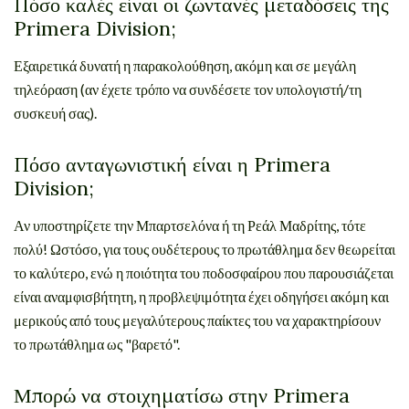
Πόσο καλές είναι οι ζωντανές μεταδόσεις της
Primera Division;
Εξαιρετικά δυνατή η παρακολούθηση, ακόμη και σε μεγάλη
τηλεόραση (αν έχετε τρόπο να συνδέσετε τον υπολογιστή/τη
συσκευή σας).
Πόσο ανταγωνιστική είναι η Primera
Division;
Αν υποστηρίζετε την Μπαρτσελόνα ή τη Ρεάλ Μαδρίτης, τότε
πολύ! Ωστόσο, για τους ουδέτερους το πρωτάθλημα δεν θεωρείται
το καλύτερο, ενώ η ποιότητα του ποδοσφαίρου που παρουσιάζεται
είναι αναμφισβήτητη, η προβλεψιμότητα έχει οδηγήσει ακόμη και
μερικούς από τους μεγαλύτερους παίκτες του να χαρακτηρίσουν
το πρωτάθλημα ως "βαρετό".
Μπορώ να στοιχηματίσω στην Primera