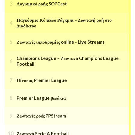
Λογισμικό ροής SOPCast
Παγκόσμιο Κύπελλο Ράγκμπι – Ζωντανή ροή στο
Διαδίκτυο
Ζωντανές ιπποδρομίες online - Live Streams
Champions League – Ζωντανά Champions League
Football
Πίνακας Premier League
Premier League βελάκια
Ζωντανές ροές PPStream
Ζωντανά Serie A Football