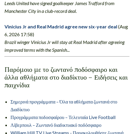
Leeds United have signed goalkeeper James Trafford from
Manchester City in a club-record deal.
Vinicius Jr and Real Madrid agree new six-year deal
(Aug
6, 2026 17:58)
Brazil winger Vinicius Jr will stay at Real Madrid after agreeing
improved terms with the Spanish...
Παρόμοιο με το ζωντανό ποδόσφαιρο και
άλλα αθλήματα στο διαδίκτυο – Ειδήσεις και
παιχνίδια
Σημερινά προγράμματα – Όλα τα αθλήματα ζωντανά στο
Διαδίκτυο
Προγράμματα ποδοσφαίρου – Τελευταία Live Football
Λίβερπουλ – Ζωντανό διαδικτυακό ποδόσφαιρο
William Hill TV Live Streams - Παρακολουθήστε ζωντανά