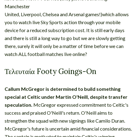
Manchester
United, Liverpool, Chelsea and Arsenal games!)which allows
you to watch live Sky Sports action through your mobile
device for a reduced subscription cost. It is still early days
and there is still a long way to go but we are slowly getting
there, surely it will only be a matter of time before we can
watch ALL football matches live online?
Τελευταία Footy Goings-On
Callum McGregor is determined to build something
special at Celtic under Martin O'Neill, despite transfer
speculation.
McGregor expressed commitment to Celtic's
success and praised O'Neill's return. O'Neill aims to
strengthen the squad with new signings like Camilo Duran.
McGregor's future is uncertain amid financial considerations.
The captain is motivated to maintain Celtic's winning