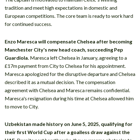
tradition and meet high expectations in domestic and
European competitions. The core team is ready to work hard
for continued success.
Enzo Maresca will compensate Chelsea after becoming
Manchester City's new head coach, succeeding Pep
Guardiola.
Maresca left Chelsea in January, agreeing to a
£17m payment from City to Chelsea for his appointment.
Maresca apologized for the disruptive departure and Chelsea
described it as a mutual decision. The compensation
agreement with Chelsea and Maresca remains confidential.
Maresca's resignation during his time at Chelsea allowed him
to move to City.
Uzbekistan made history on June 5, 2025, qualifying for
their first World Cup after a goalless draw against the