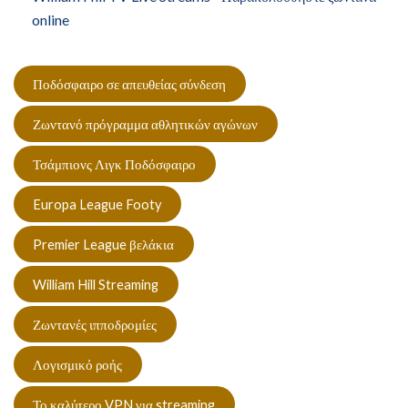
online
Ποδόσφαιρο σε απευθείας σύνδεση
Ζωντανό πρόγραμμα αθλητικών αγώνων
Τσάμπιονς Λιγκ Ποδόσφαιρο
Europa League Footy
Premier League βελάκια
William Hill Streaming
Ζωντανές ιπποδρομίες
Λογισμικό ροής
Το καλύτερο VPN για streaming