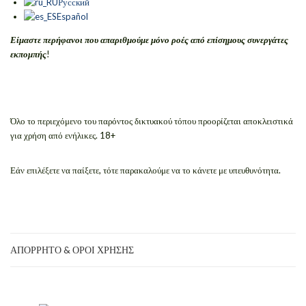
Русский
Español
Είμαστε περήφανοι που απαριθμούμε μόνο ροές από επίσημους συνεργάτες
εκπομπής
!
Όλο το περιεχόμενο του παρόντος δικτυακού τόπου προορίζεται αποκλειστικά
για χρήση από ενήλικες. 18+
Εάν επιλέξετε να παίξετε, τότε παρακαλούμε να το κάνετε με υπευθυνότητα.
ΑΠΌΡΡΗΤΟ & ΌΡΟΙ ΧΡΉΣΗΣ