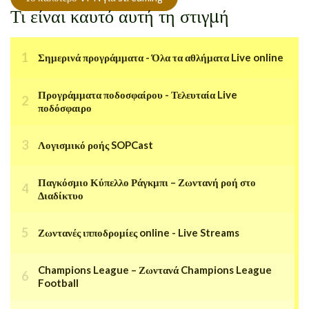
Τι είναι καυτό αυτή τη στιγμή
Σημερινά προγράμματα - Όλα τα αθλήματα Live online
Προγράμματα ποδοσφαίρου - Τελευταία Live
ποδόσφαιρο
Λογισμικό ροής SOPCast
Παγκόσμιο Κύπελλο Ράγκμπι – Ζωντανή ροή στο
Διαδίκτυο
Ζωντανές ιπποδρομίες online - Live Streams
Champions League – Ζωντανά Champions League
Football