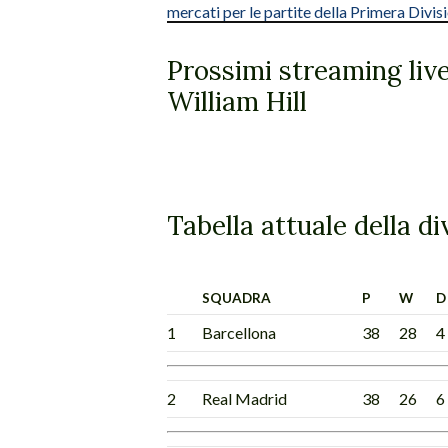
mercati per le partite della Primera Divis
Prossimi streaming live
William Hill
Tabella attuale della d
SQUADRA
P
W
D
1
Barcellona
38
28
4
2
Real Madrid
38
26
6