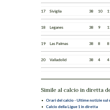
17
Siviglia
38
10
1
18
Leganes
38
9
1
19
Las Palmas
38
8
8
20
Valladolid
38
4
4
Simile al calcio in diretta 
Orari del calcio - Ultime notizie sul 
Calcio della Ligue 1 in diretta