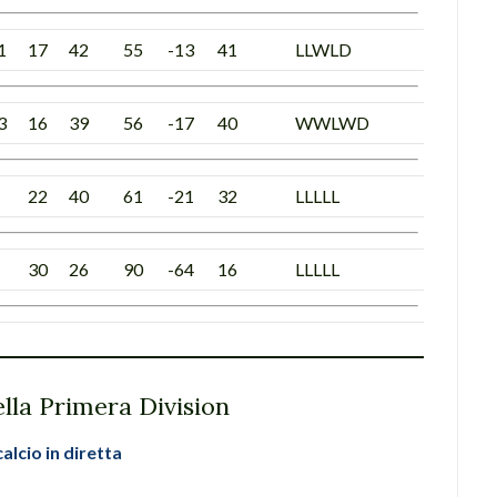
1
17
42
55
-13
41
LLWLD
3
16
39
56
-17
40
WWLWD
22
40
61
-21
32
LLLLL
30
26
90
-64
16
LLLLL
della Primera Division
calcio in diretta