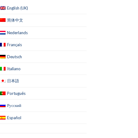
English (UK)
简体中文
Nederlands
Français
Deutsch
Italiano
日本語
Português
Русский
Español