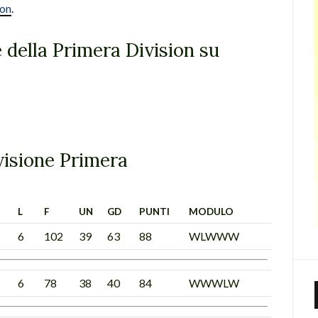
ion
.
 della Primera Division su
ivisione Primera
L
F
UN
GD
PUNTI
MODULO
6
102
39
63
88
WLWWW
6
78
38
40
84
WWWLW