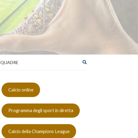
Espandere
SQUADRE
il
modulo
di
ricerca
Calcio online
Programma degli sport in diretta
Calcio della Champions League