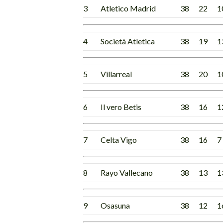
3
Atletico Madrid
38
22
1
4
Società Atletica
38
19
1
5
Villarreal
38
20
1
6
Il vero Betis
38
16
1
7
Celta Vigo
38
16
7
8
Rayo Vallecano
38
13
1
9
Osasuna
38
12
1