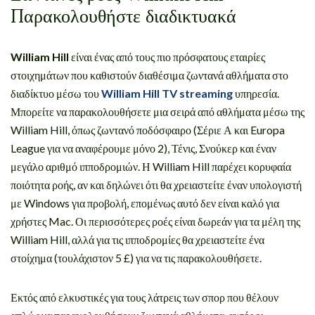
Παρακολουθήστε διαδικτυακά
William Hill
είναι ένας από τους πιο πρόσφατους εταιρίες
στοιχημάτων που καθιστούν διαθέσιμα ζωντανά αθλήματα στο
διαδίκτυο μέσω του
William Hill TV streaming
υπηρεσία.
Μπορείτε να παρακολουθήσετε μια σειρά από αθλήματα μέσω της
William Hill, όπως ζωντανό ποδόσφαιρο (Σέριε Α και Europa
League για να αναφέρουμε μόνο 2), Τένις, Σνούκερ και έναν
μεγάλο αριθμό ιπποδρομιών. Η William Hill παρέχει κορυφαία
ποιότητα ροής, αν και δηλώνει ότι θα χρειαστείτε έναν υπολογιστή
με Windows για προβολή, επομένως αυτό δεν είναι καλό για
χρήστες Mac. Οι περισσότερες ροές είναι δωρεάν για τα μέλη της
William Hill, αλλά για τις ιπποδρομίες θα χρειαστείτε ένα
στοίχημα (τουλάχιστον 5 £) για να τις παρακολουθήσετε.
Εκτός από ελκυστικές για τους λάτρεις των σπορ που θέλουν