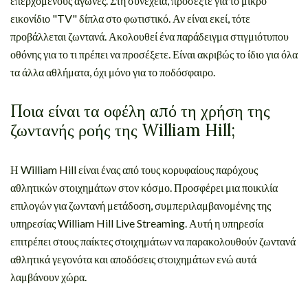
επερχόμενους αγώνες. Στη συνέχεια, προσέξτε για το μικρό
εικονίδιο "TV" δίπλα στο φωτιστικό. Αν είναι εκεί, τότε
προβάλλεται ζωντανά. Ακολουθεί ένα παράδειγμα στιγμιότυπου
οθόνης για το τι πρέπει να προσέξετε. Είναι ακριβώς το ίδιο για όλα
τα άλλα αθλήματα, όχι μόνο για το ποδόσφαιρο.
Ποια είναι τα οφέλη από τη χρήση της
ζωντανής ροής της William Hill;
Η William Hill είναι ένας από τους κορυφαίους παρόχους
αθλητικών στοιχημάτων στον κόσμο. Προσφέρει μια ποικιλία
επιλογών για ζωντανή μετάδοση, συμπεριλαμβανομένης της
υπηρεσίας William Hill Live Streaming. Αυτή η υπηρεσία
επιτρέπει στους παίκτες στοιχημάτων να παρακολουθούν ζωντανά
αθλητικά γεγονότα και αποδόσεις στοιχημάτων ενώ αυτά
λαμβάνουν χώρα.