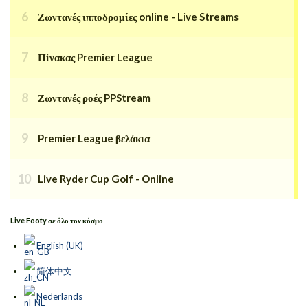
Ζωντανές ιπποδρομίες online - Live Streams
Πίνακας Premier League
Ζωντανές ροές PPStream
Premier League βελάκια
Live Ryder Cup Golf - Online
Live Footy σε όλο τον κόσμο
English (UK)
简体中文
Nederlands