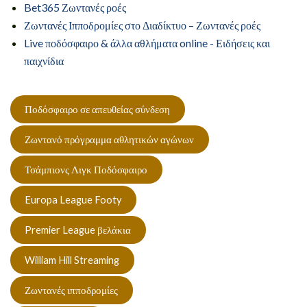
Bet365 Ζωντανές ροές
Ζωντανές Ιπποδρομίες στο Διαδίκτυο – Ζωντανές ροές
Live ποδόσφαιρο & άλλα αθλήματα online - Ειδήσεις και
παιχνίδια
Ποδόσφαιρο σε απευθείας σύνδεση
Ζωντανό πρόγραμμα αθλητικών αγώνων
Τσάμπιονς Λιγκ Ποδόσφαιρο
Europa League Footy
Premier League βελάκια
William Hill Streaming
Ζωντανές ιπποδρομίες