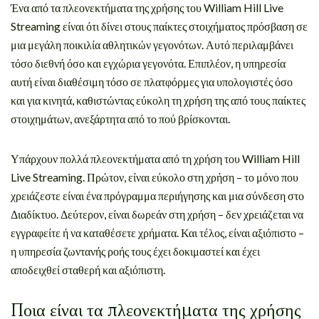
Ένα από τα πλεονεκτήματα της χρήσης του William Hill Live
Streaming είναι ότι δίνει στους παίκτες στοιχήματος πρόσβαση σε
μια μεγάλη ποικιλία αθλητικών γεγονότων. Αυτό περιλαμβάνει
τόσο διεθνή όσο και εγχώρια γεγονότα. Επιπλέον, η υπηρεσία
αυτή είναι διαθέσιμη τόσο σε πλατφόρμες για υπολογιστές όσο
και για κινητά, καθιστώντας εύκολη τη χρήση της από τους παίκτες
στοιχημάτων, ανεξάρτητα από το πού βρίσκονται.
Υπάρχουν πολλά πλεονεκτήματα από τη χρήση του William Hill
Live Streaming. Πρώτον, είναι εύκολο στη χρήση – το μόνο που
χρειάζεστε είναι ένα πρόγραμμα περιήγησης και μια σύνδεση στο
Διαδίκτυο. Δεύτερον, είναι δωρεάν στη χρήση – δεν χρειάζεται να
εγγραφείτε ή να καταθέσετε χρήματα. Και τέλος, είναι αξιόπιστο –
η υπηρεσία ζωντανής ροής τους έχει δοκιμαστεί και έχει
αποδειχθεί σταθερή και αξιόπιστη.
Ποια είναι τα πλεονεκτήματα της χρήσης