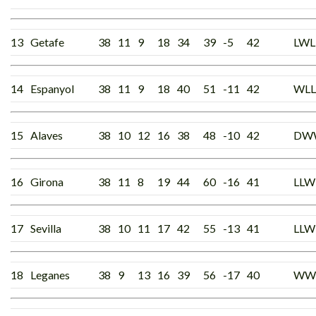
13
Getafe
38
11
9
18
34
39
-5
42
LWL
14
Espanyol
38
11
9
18
40
51
-11
42
WLL
15
Alaves
38
10
12
16
38
48
-10
42
DW
16
Girona
38
11
8
19
44
60
-16
41
LL
17
Sevilla
38
10
11
17
42
55
-13
41
LLW
18
Leganes
38
9
13
16
39
56
-17
40
WW