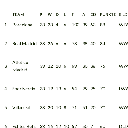
TEAM
P
W
D
L
F
A
GD
PUNKTE
BILD
1
Barcelona
38
28
4
6
102
39
63
88
WL
2
Real Madrid
38
26
6
6
78
38
40
84
WW
Atletico
3
38
22
10
6
68
30
38
76
WW
Madrid
4
Sportverein
38
19
13
6
54
29
25
70
LW
5
Villarreal
38
20
10
8
71
51
20
70
WW
6
Echtes Betis
38
16
12
10
57
50
7
60
DL