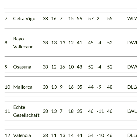
7
Celta Vigo
38
16
7
15
59
57
2
55
WL
Rayo
8
38
13
13
12
41
45
-4
52
DW
Vallecano
9
Osasuna
38
12
16
10
48
52
-4
52
DW
10
Mallorca
38
13
9
16
35
44
-9
48
DLL
Echte
11
38
13
7
18
35
46
-11
46
LWL
Gesellschaft
12
Valencia
38
11
13
14
44
54
-10
46
DL