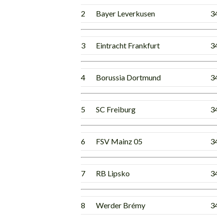
2
Bayer Leverkusen
3
3
Eintracht Frankfurt
3
4
Borussia Dortmund
3
5
SC Freiburg
3
6
FSV Mainz 05
3
7
RB Lipsko
3
8
Werder Brémy
3