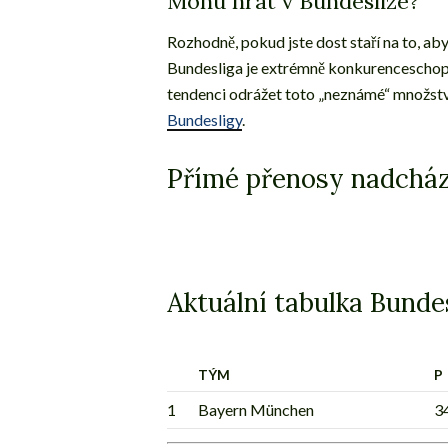
Mohu hrát v Bundeslize?
Rozhodně, pokud jste dost staří na to, aby
Bundesliga je extrémně konkurenceschopn
tendenci odrážet toto „neznámé“ množstv
Bundesligy
.
Přímé přenosy nadcháze
Aktuální tabulka Bunde
TÝM
P
1
Bayern München
3