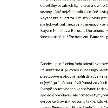
od většiny ostatních lig na této úrovni, o
sezóny získá nejvíce bodů, nicméně sest
když se hraje - off za 3. místo. Pokud js
následovat, pak mezi velká jména, o kterýc
Bayern Mnichov a Borussia Dortmund, i 
šanci na úspěch. !
Fotbalovou Bundesligu
Bundesliga má celou řadu talentů světové
Ve skutečnosti je vrchol Bundesligy nabitý
přestupovém období mohli dělat velké ta
nejvyšší průměrnou návštěvnost ze všech f
Evropě pouze vhodnou a správnou fotbalovo
společně vydělávají, ale německé týmy vyhr
evropské úrovni. Proč tomu tak je, kdo ví
týmy z jiných zemí, které si pohrávají s fin