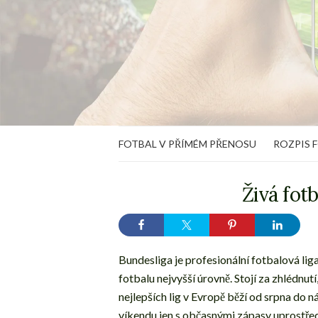
FOTBAL V PŘÍMÉM PŘENOSU
ROZPIS 
Živá fot
Bundesliga je profesionální fotbalová l
fotbalu nejvyšší úrovně. Stojí za zhlédnutí
nejlepších lig v Evropě běží od srpna do n
víkendu jen s občasnými zápasy uprostřed t