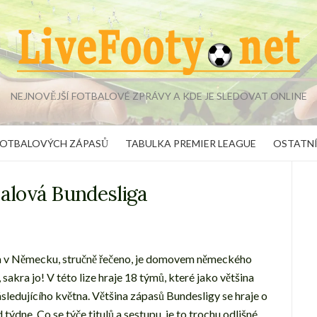
NEJNOVĚJŠÍ FOTBALOVÉ ZPRÁVY A KDE JE SLEDOVAT ONLINE
FOTBALOVÝCH ZÁPASŮ
TABULKA PREMIER LEAGUE
OSTATNÍ
balová Bundesliga
iga v Německu, stručně řečeno, je domovem německého
, sakra jo! V této lize hraje 18 týmů, které jako většina
ásledujícího května. Většina zápasů Bundesligy se hraje o
ýdne. Co se týče titulů a sestupu, je to trochu odlišné