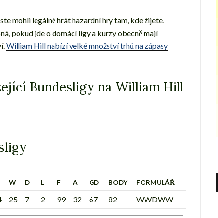
ste mohli legálně hrát hazardní hry tam, kde žijete.
á, pokud jde o domácí ligy a kurzy obecně mají
í.
William Hill nabízí velké množství trhů na zápasy
jící Bundesligy na William Hill
sligy
W
D
L
F
A
GD
BODY
FORMULÁŘ
4
25
7
2
99
32
67
82
WWDWW