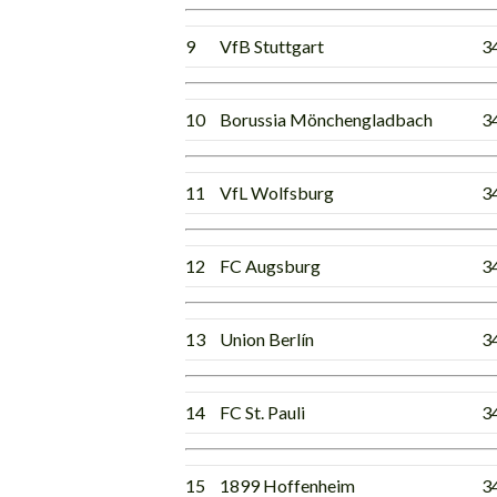
9
VfB Stuttgart
3
10
Borussia Mönchengladbach
3
11
VfL Wolfsburg
3
12
FC Augsburg
3
13
Union Berlín
3
14
FC St. Pauli
3
15
1899 Hoffenheim
3