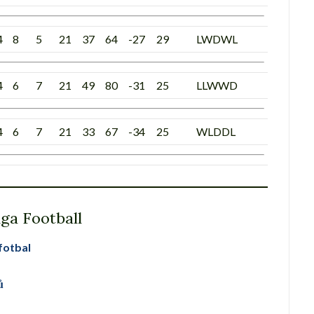
4
8
5
21
37
64
-27
29
LWDWL
4
6
7
21
49
80
-31
25
LLWWD
4
6
7
21
33
67
-34
25
WLDDL
ga Football
 fotbal
ů