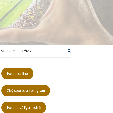
Rozbalit
 SPORTY
TÝMY
vyhledávací
formulář
Fotbal online
Živý sportovní program
Fotbalová liga mistrů