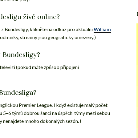
esligu živě online?
 z Bundesligy, klikněte na odkaz pro aktuální
William
í podmínky, streamy jsou geograficky omezeny.)
y Bundesligy?
televizi (pokud máte způsob připojení
Bundesliga?
nglickou Premier League. I když existuje malý počet
u 5–6 týmů dobrou šanci na úspěch, týmy mezi sebou
igy nenajdete mnoho dokonalých sezón. !