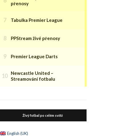
přenosy
Tabulka Premier League
PPStream živé přenosy
Premier League Darts
Newcastle United –
Streamování fotbalu
Živý fotbal po celém světě
English (UK)