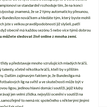
 šampionovi se standardně rozhoduje tím, že na konci
up/postup znamená, že se 2 týmy automaticky přesunou,
te v Bundeslize nováčkem a hledáte tým, který byste mohli
h jste s velkou pravděpodobností již slyšeli, patří
když obecně má každou sezónu 5 nebo více týmů dobrou
 můžete sledovat živě online z mnoha zemí.
 třídy a představuje mnoho vzrušujících mladých hráčů.
 talenty, včetně několika hráčů, kteří by v příštím
hy. Dalším zajímavým faktem je, že Bundesliga má
otbalových lig na světě a ve skutečnosti může být v
u ligou, jedinou hlavní domácí soutěží, jejíž kluby
ávají jen velmi zřídka. nejvyšší ocenění v soutěži na
...samozřejmě to nemá nic společného s některými jinými
anční fair play!