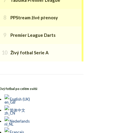
PPStream živé přenosy
Premier League Darts
Živý fotbal Serie A
Živý fotbal po celém světě
English (UK)
简体中文
Nederlands
Français