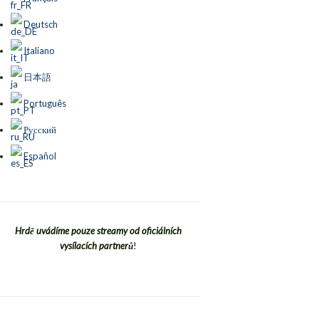
Deutsch
Italiano
日本語
Português
Русский
Español
Hrdě uvádíme pouze streamy od oficiálních
vysílacích partnerů
!