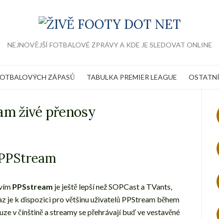
NEJNOVĚJŠÍ FOTBALOVÉ ZPRÁVY A KDE JE SLEDOVAT ONLINE
FOTBALOVÝCH ZÁPASŮ
TABULKA PREMIER LEAGUE
OSTATNÍ
am živé přenosy
 PPStream
tvím
PPSstream
je ještě lepší než SOPCast a TVants,
raz je k dispozici pro většinu uživatelů PPStream během
ouze v čínštině a streamy se přehrávají buď ve vestavěné