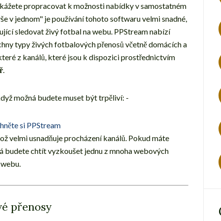
dokážete propracovat k možnosti nabídky v samostatném
vše v jednom" je používání tohoto softwaru velmi snadné,
ující sledovat živý fotbal na webu. PPStream nabízí
echny typy živých fotbalových přenosů včetně domácích a
eré z kanálů, které jsou k dispozici prostřednictvím
ř
.
 když možná budete muset být trpěliví: -
hněte si PPStream
ož velmi usnadňuje procházení kanálů. Pokud máte
žná budete chtít vyzkoušet jednu z mnoha webových
 webu.
vé přenosy