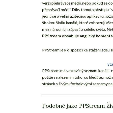
verzi přehrávače médií, nebo pokud se 
přehrávači médií. Díky tomuto přístupu "
jedná se o velmi užitečnou aplikaci umožň
širokou škálu kanálů, které zobrazují vš
mezinárodních zápasů z celého světa. Někt
PPStream obsahuje anglický komentá
PPStream je k dispozici ke stažení zde, i
Stá
PPStream má vestavěný seznam kanálů, c
potíže s nalezením toho, co hledáte, mo
stránek s živými fotbalovými seznamy na
Podobné jako PPStream Ži