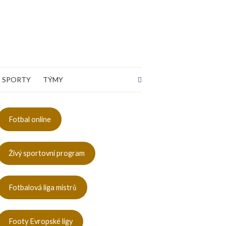
Rozbalit
 SPORTY
TÝMY
vyhledávací
formulář
Fotbal online
Živý sportovní program
Fotbalová liga mistrů
Footy Evropské ligy