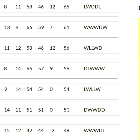
8
11
58
46
12
65
LWDDL
13
9
66
59
7
61
WWWDW
11
12
58
46
12
56
WLLWD
8
14
66
57
9
56
DLWWW
9
14
54
54
0
54
LWLLW
14
11
51
51
0
53
DWWDD
15
12
42
44
-2
48
WWWDL