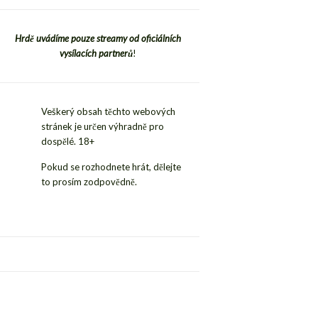
Hrdě uvádíme pouze streamy od oficiálních
vysílacích partnerů
!
Veškerý obsah těchto webových
stránek je určen výhradně pro
dospělé. 18+
Pokud se rozhodnete hrát, dělejte
to prosím zodpovědně.