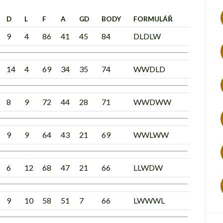
D
L
F
A
GD
BODY
FORMULÁŘ
9
4
86
41
45
84
DLDLW
14
4
69
34
35
74
WWDLD
8
9
72
44
28
71
WWDWW
9
9
64
43
21
69
WWLWW
6
12
68
47
21
66
LLWDW
9
10
58
51
7
66
LWWWL