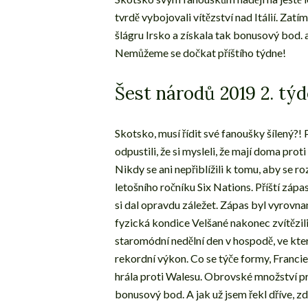
tvrdě vybojovali vítězství nad Itálií. Zatí
šlágru Irsko a získala tak bonusový bod. a
Nemůžeme se dočkat příštího týdne!
Šest národů 2019 2. t
Skotsko, musí řídit své fanoušky šílený?
odpustili, že si mysleli, že mají doma proti
Nikdy se ani nepřiblížili k tomu, aby se ro
letošního ročníku Six Nations. Příští zá
si dal opravdu záležet. Zápas byl vyrovna
fyzická kondice Velšané nakonec zvítězil
staromódní nedělní den v hospodě, ve kter
rekordní výkon. Co se týče formy, Franci
hrála proti Walesu. Obrovské množství pro
bonusový bod. A jak už jsem řekl dříve, zd