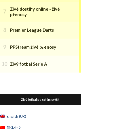
Živé dostihy online - živé
přenosy
Premier League Darts
PPStream živé přenosy
Živý fotbal Serie A
Živý fotbal po celém světě
English (UK)
简体中文