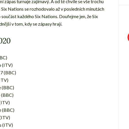
í zápas turnaje zajímavý. A od té chvíle se vše trochu
ězi Six Nations se rozhodovalo až v posledních minutách
 součást každého Six Nations. Doufejme jen, že Six
ější v tom, kdy se zápasy hrají.
020
BBC)
o (ITV)
 17 (BBC)
(ITV)
ie (BBC)
ie (BBC)
 (ITV)
ie (BBC)
 (ITV)
s (ITV)