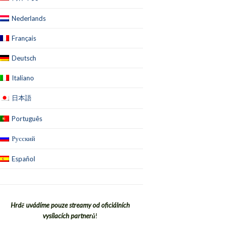
Nederlands
Français
Deutsch
Italiano
日本語
Português
Русский
Español
Hrdě uvádíme pouze streamy od oficiálních
vysílacích partnerů
!