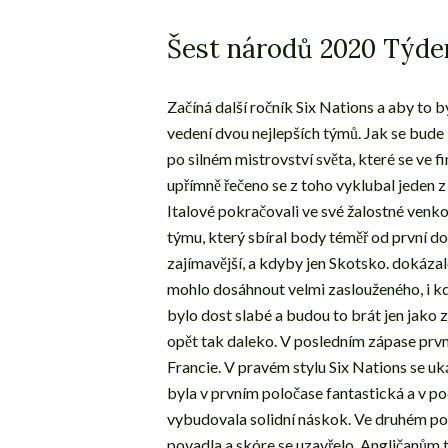
Šest národů 2020 Týde
Začíná další ročník Six Nations a aby to 
vedení dvou nejlepších týmů. Jak se bud
po silném mistrovství světa, které se ve f
upřímně řečeno se z toho vyklubal jeden z
Italové pokračovali ve své žalostné venk
týmu, který sbíral body téměř od první d
zajímavější, a kdyby jen Skotsko. dokázal
mohlo dosáhnout velmi zaslouženého, i kdy
bylo dost slabé a budou to brát jen jako z
opět tak daleko. V posledním zápase první
Francie. V pravém stylu Six Nations se uk
byla v prvním poločase fantastická a v po
vybudovala solidní náskok. Ve druhém polo
povadla a skóre se uzavřelo. Angličanům t