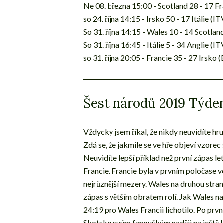
Ne 08. března 15:00 - Scotland 28 - 17 F
so 24. října 14:15 - Irsko 50 - 17 Itálie (IT
So 31. října 14:15 - Wales 10 - 14 Scotla
So 31. října 16:45 - Itálie 5 - 34 Anglie (IT
so 31. října 20:05 - Francie 35 - 27 Irsko
Šest národů 2019 Týde
Vždycky jsem říkal, že nikdy neuvidíte hru
Zdá se, že jakmile se ve hře objeví vzorec
Neuvidíte lepší příklad než první zápas l
Francie. Francie byla v prvním poločase v
nejrůznější mezery. Wales na druhou stran
zápas s větším obratem rolí. Jak Wales n
24:19 pro Wales Francii lichotilo. Po prv
Skotsko svým fanouškům naději na ještě l