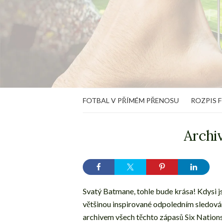
FOTBAL V PŘÍMÉM PŘENOSU
ROZPIS 
Archiv
Svatý Batmane, tohle bude krása! Kdysi js
většinou inspirované odpoledním sledová
archivem všech těchto zápasů Six Nations