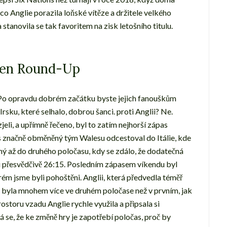
mco Anglie porazila loňské vítěze a držitele velkého
 stanovila se tak favoritem na zisk letošního titulu.
ýden Round-Up
! Po opravdu dobrém začátku byste jejich fanouškům
 Irsku, které selhalo, dobrou šanci. proti Anglii? Ne.
zjeli, a upřímně řečeno, byl to zatím nejhorší zápas
pas značně obměněný tým Walesu odcestoval do Itálie, kde
ný až do druhého poločasu, kdy se zdálo, že dodatečná
i přesvědčivě 26:15. Posledním zápasem víkendu byl
ém jsme byli pohoštěni. Anglii, která předvedla téměř
e byla mnohem více ve druhém poločase než v prvním, jak
storu vzadu Anglie rychle využila a připsala si
á se, že ke změně hry je zapotřebí poločas, proč by