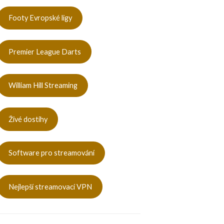
Footy Evropské ligy
Premier League Darts
William Hill Streaming
Živé dostihy
Software pro streamování
Nejlepší streamovací VPN