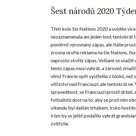
Šest národů 2020 Týd
Třetí kolo Six Nations 2020 a uvidíte více
nezaznamenala ani jeden bod, tentokrát t
poměrně vyrovnaný zápas, ale Itálie prost
zrovna skvělá reklama na Six Nations. Na
naprosto skvělý zápas. Velšané se snažili v
tento zápas musí vyhrát, a zároveň zmařil
němž Francie opět vystřelila z bloků, než s
vítězství nad Francouzi, ale tentokrát ne.
spravedlnost, se Francouzi prostě drželi
fotbalistů dost na to, aby se proti nim o
víkendu byl dalším trhákem, Irsko hostil
Irům by se ještě podařilo vyhrát grandsla
zvítězila.