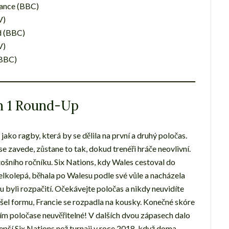
rance (BBC)
V)
nd (BBC)
V)
 (BBC)
n 1 Round-Up
 jako ragby, která by se dělila na první a druhý poločas.
 se zavede, zůstane to tak, dokud trenéři hráče neovlivní.
etošního ročníku. Six Nations, kdy Wales cestoval do
elkolepá, běhala po Walesu podle své vůle a nacházela
u byli rozpačití. Očekávejte poločas a nikdy neuvidíte
ašel formu, Francie se rozpadla na kousky. Konečné skóre
ním poločase neuvěřitelné! V dalších dvou zápasech dalo
epší Six Nations než turnaji v roce 2018, když doma