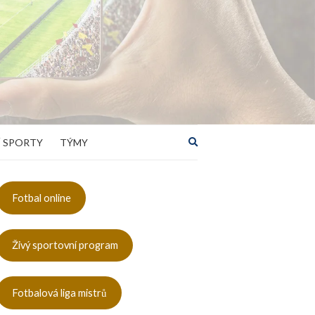
Rozbalit
 SPORTY
TÝMY
vyhledávací
formulář
Fotbal online
Živý sportovní program
Fotbalová liga mistrů