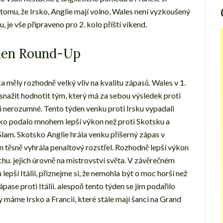
tomu, že Irsko, Anglie mají volno, Wales není vyzkoušený
 je vše připraveno pro 2. kolo příští víkend.
ýden Round-Up
 měly rozhodně velký vliv na kvalitu zápasů. Wales v 1.
 snažit hodnotit tým, který má za sebou výsledek proti
 i nerozumné. Tento týden venku proti Irsku vypadali
rsko podalo mnohem lepší výkon než proti Skotsku a
 Slam. Skotsko Anglie hrála venku příšerný zápas v
n těsně vyhrála penaltový rozstřel. Rozhodně lepší výkon
ěchu. jejich úrovně na mistrovství světa. V závěrečném
epší Itálii, přiznejme si, že nemohla být o moc horší než
ase proti Itálii. alespoň tento týden se jim podařilo
y máme Irsko a Francii, které stále mají šanci na Grand