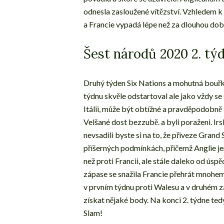
odnesla zasloužené vítězství. Vzhledem k 
a Francie vypadá lépe než za dlouhou dobu,
Šest národů 2020 2. t
Druhý týden Six Nations a mohutná bouřka
týdnu skvěle odstartoval ale jako vždy se
Itálii, může být obtížné a pravděpodobně
Velšané dost bezzubě. a byli poraženi. I
nevsadili byste si na to, že přiveze Grand
příšerných podmínkách, přičemž Anglie je
než proti Francii, ale stále daleko od úsp
zápase se snažila Francie přehrát mnohem l
v prvním týdnu proti Walesu a v druhém záp
získat nějaké body. Na konci 2. týdne ted
Slam!