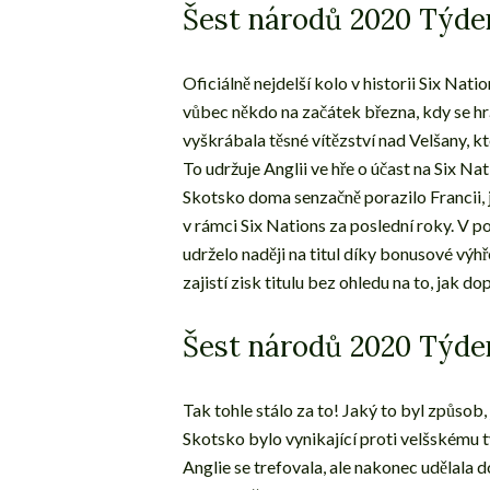
Šest národů 2020 Týd
Oficiálně nejdelší kolo v historii Six Nati
vůbec někdo na začátek března, kdy se h
vyškrábala těsné vítězství nad Velšany, 
To udržuje Anglii ve hře o účast na Six 
Skotsko doma senzačně porazilo Francii, je
v rámci Six Nations za poslední roky. V po
udrželo naději na titul díky bonusové výhře
zajistí zisk titulu bez ohledu na to, jak do
Šest národů 2020 Týd
Tak tohle stálo za to! Jaký to byl způsob, 
Skotsko bylo vynikající proti velšskému t
Anglie se trefovala, ale nakonec udělala do