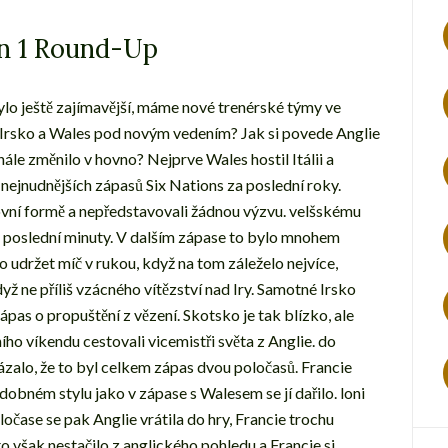
n 1 Round-Up
bylo ještě zajímavější, máme nové trenérské týmy ve
e Irsko a Wales pod novým vedením? Jak si povede Anglie
inále změnilo v hovno? Nejprve Wales hostil Itálii a
 nejnudnějších zápasů Six Nations za poslední roky.
ovní formě a nepředstavovali žádnou výzvu. velšskému
o poslední minuty. V dalším zápase to bylo mnohem
o udržet míč v rukou, když na tom záleželo nejvíce,
ž ne příliš vzácného vítězství nad Iry. Samotné Irsko
ápas o propuštění z vězení. Skotsko je tak blízko, ale
ho víkendu cestovali vicemistři světa z Anglie. do
ázalo, že to byl celkem zápas dvou poločasů. Francie
dobném stylu jako v zápase s Walesem se jí dařilo. loni
čase se pak Anglie vrátila do hry, Francie trochu
o však nestačilo z anglického pohledu a Francie si