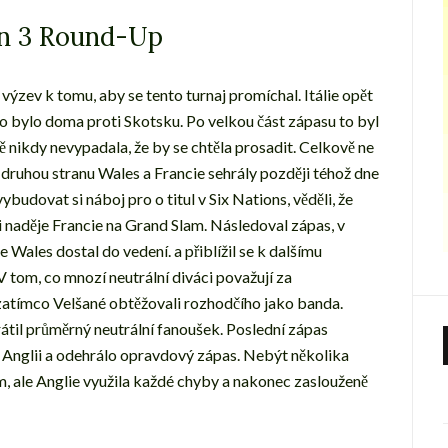
en 3 Round-Up
 výzev k tomu, aby se tento turnaj promíchal. Itálie opět
o bylo doma proti Skotsku. Po velkou část zápasu to byl
ě nikdy nevypadala, že by se chtěla prosadit. Celkově ne
 druhou stranu Wales a Francie sehrály později téhož dne
ybudovat si náboj pro o titul v Six Nations, věděli, že
i naděje Francie na Grand Slam. Následoval zápas, v
e Wales dostal do vedení. a přiblížil se k dalšímu
 V tom, co mnozí neutrální diváci považují za
, zatímco Velšané obtěžovali rozhodčího jako banda.
brátil průměrný neutrální fanoušek. Poslední zápas
o Anglii a odehrálo opravdový zápas. Nebýt několika
m, ale Anglie využila každé chyby a nakonec zaslouženě