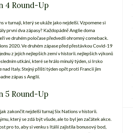
en 4 Round-Up
ons v turnaji, který se ukáže jako nejdelší. Vzpomene si
rály první dva zápasy? Každopádně Anglie doma
kteří ve druhém poločase předvedli ohromný comeback.
Nations 2020. Ve druhém zápase před přestávkou Covid-19
dnu z jejích nejlepších zemí v historii. nejlepších výkonů
sledním utkání, které se hrálo minulý týden, si Irsko
 nad Italy. Stejný příští týden opět proti Francii jim
padne zápas s Anglií.
en 5 Round-Up
jak zakončit nejdelší turnaj Six Nations v historii.
ýmu, který se zdá být všude, ale to byl jen začátek akce.
st pro to, aby si venku s Itálií zajistila bonusový bod,