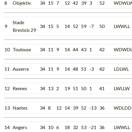
8
Objektiv
34
15
7
12
42
39
3
52
WDWL
Stade
9
34
15
5
14
52
59
-7
50
LWWLL
Brestois 29
10
Toulouse
34
11
9
14
44
43
1
42
WDWD
11
Auxerre
34
11
9
14
48
51
-3
42
LDLWL
12
Rennes
34
13
2
19
51
50
1
41
LWLLW
13
Nantes
34
8
12
14
39
52
-13
36
WDLDD
14
Angers
34
10
6
18
32
53
-21
36
LWWLL