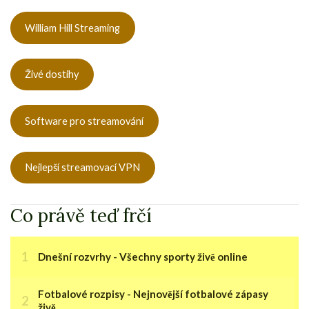
William Hill Streaming
Živé dostihy
Software pro streamování
Nejlepší streamovací VPN
Co právě teď frčí
Dnešní rozvrhy - Všechny sporty živě online
Fotbalové rozpisy - Nejnovější fotbalové zápasy
živě