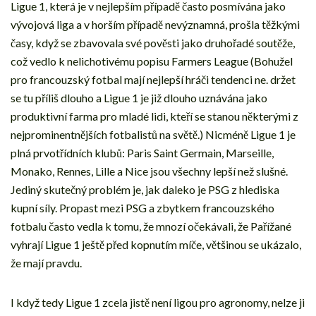
Ligue 1, která je v nejlepším případě často posmívána jako
vývojová liga a v horším případě nevýznamná, prošla těžkými
časy, když se zbavovala své pověsti jako druhořadé soutěže,
což vedlo k nelichotivému popisu Farmers League (Bohužel
pro francouzský fotbal mají nejlepší hráči tendenci ne. držet
se tu příliš dlouho a Ligue 1 je již dlouho uznávána jako
produktivní farma pro mladé lidi, kteří se stanou některými z
nejprominentnějších fotbalistů na světě.) Nicméně Ligue 1 je
plná prvotřídních klubů: Paris Saint Germain, Marseille,
Monako, Rennes, Lille a Nice jsou všechny lepší než slušné.
Jediný skutečný problém je, jak daleko je PSG z hlediska
kupní síly. Propast mezi PSG a zbytkem francouzského
fotbalu často vedla k tomu, že mnozí očekávali, že Pařížané
vyhrají Ligue 1 ještě před kopnutím míče, většinou se ukázalo,
že mají pravdu.
I když tedy Ligue 1 zcela jistě není ligou pro agronomy, nelze ji