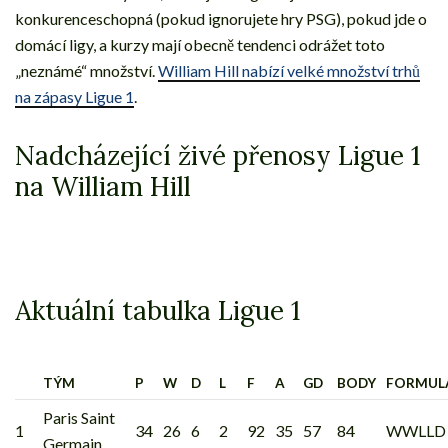
konkurenceschopná (pokud ignorujete hry PSG), pokud jde o
domácí ligy, a kurzy mají obecně tendenci odrážet toto
„neznámé“ množství.
William Hill nabízí velké množství trhů
na zápasy Ligue 1
.
Nadcházející živé přenosy Ligue 1
na William Hill
Aktuální tabulka Ligue 1
TÝM
P
W
D
L
F
A
GD
BODY
FORMUL
Paris Saint
1
34
26
6
2
92
35
57
84
WWLLD
Germain