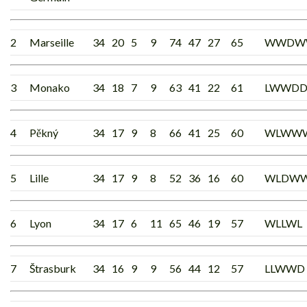
2
Marseille
34
20
5
9
74
47
27
65
WWDW
3
Monako
34
18
7
9
63
41
22
61
LWWD
4
Pěkný
34
17
9
8
66
41
25
60
WLWW
5
Lille
34
17
9
8
52
36
16
60
WLDW
6
Lyon
34
17
6
11
65
46
19
57
WLLWL
7
Štrasburk
34
16
9
9
56
44
12
57
LLWWD