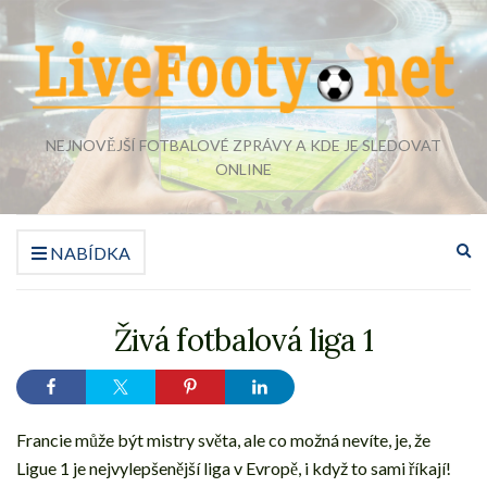
NEJNOVĚJŠÍ FOTBALOVÉ ZPRÁVY A KDE JE SLEDOVAT
ONLINE
Ro
NABÍDKA
vy
fo
Živá fotbalová liga 1
Francie může být mistry světa, ale co možná nevíte, je, že
Ligue 1 je nejvylepšenější liga v Evropě, i když to sami říkají!