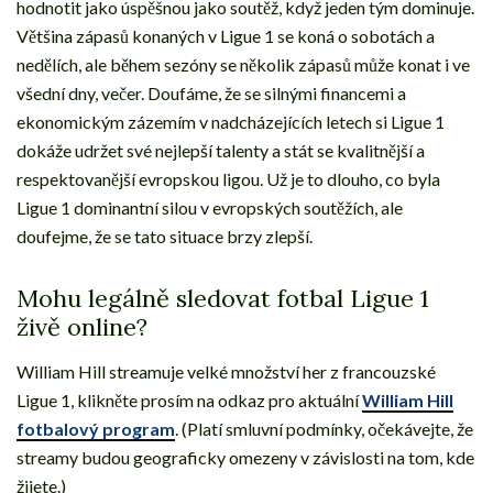
hodnotit jako úspěšnou jako soutěž, když jeden tým dominuje.
Většina zápasů konaných v Ligue 1 se koná o sobotách a
nedělích, ale během sezóny se několik zápasů může konat i ve
všední dny, večer. Doufáme, že se silnými financemi a
ekonomickým zázemím v nadcházejících letech si Ligue 1
dokáže udržet své nejlepší talenty a stát se kvalitnější a
respektovanější evropskou ligou. Už je to dlouho, co byla
Ligue 1 dominantní silou v evropských soutěžích, ale
doufejme, že se tato situace brzy zlepší.
Mohu legálně sledovat fotbal Ligue 1
živě online?
William Hill streamuje velké množství her z francouzské
Ligue 1, klikněte prosím na odkaz pro aktuální
William Hill
fotbalový program
. (Platí smluvní podmínky, očekávejte, že
streamy budou geograficky omezeny v závislosti na tom, kde
žijete.)