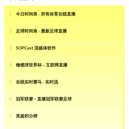
今日时间表 - 所有体育在线直播
足球时间表 - 最新足球直播
SOPCast 流媒体软件
橄榄球世界杯 – 互联网直播
在线实时赛马 - 实时流
冠军联赛 – 直播冠军联赛足球
英超积分榜