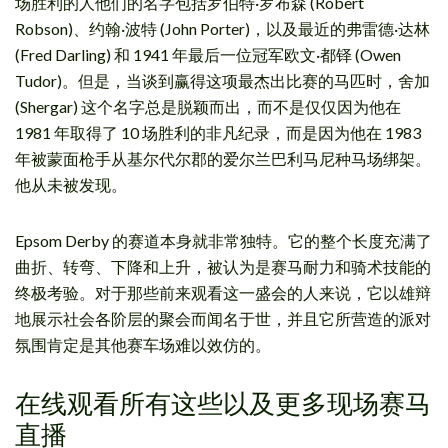
场胜利的人他们的名字包括罗伯特·罗布森 (Robert
Robson)、约翰·波特 (John Porter)，以及最近的弗雷德·达林
(Fred Darling) 和 1941 年最后一位冠军欧文·都铎 (Owen
Tudor)。但是，当谈到赢得这项最杰出比赛的马匹时，舍加
(Shergar) 这个名字总是脱颖而出，而不是仅仅因为他在
1981 年取得了 10 场胜利的非凡纪录，而是因为他在 1983
年被蒙面枪手从基尔代尔郡的爱尔兰巴利马尼种马场绑架。
他从未被发现。
Epsom Derby 的赛道本身就非常独特。它的整个长度充满了
曲折、转弯、下降和上升，被认为是赛马耐力和骑术技能的
终极考验。对于那些前来观看这一盛会的人来说，它以雄辩
地展示社会各阶层的聚会而闻名于世，并且它所营造的派对
氛围肯定是其他赛车场难以效仿的。
在线观看所有这些以及更多现场赛马
直播