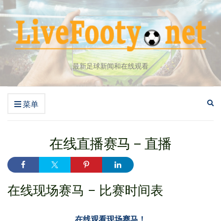
最新足球新闻和在线观看
展
菜单
开
搜
索
在线直播赛马 – 直播
表
单
在线现场赛马 – 比赛时间表
在线观看现场赛马！