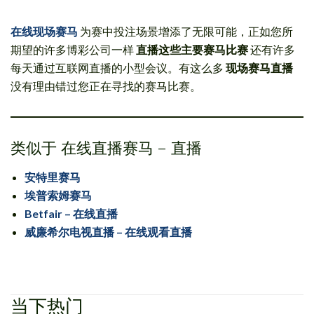
在线现场赛马
为赛中投注场景增添了无限可能，正如您所
期望的许多博彩公司一样
直播这些主要赛马比赛
还有许多
每天通过互联网直播的小型会议。有这么多
现场赛马直播
没有理由错过您正在寻找的赛马比赛。
类似于 在线直播赛马 – 直播
安特里赛马
埃普索姆赛马
Betfair – 在线直播
威廉希尔电视直播 – 在线观看直播
当下热门