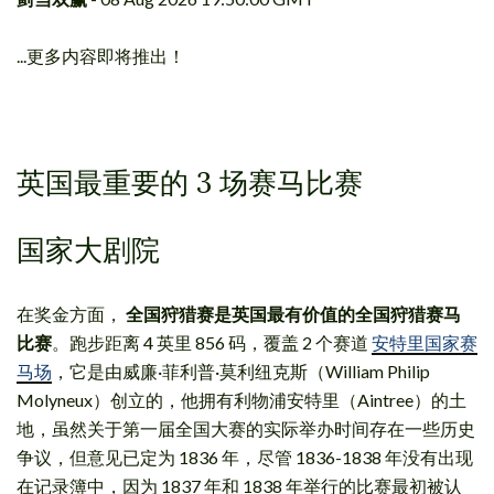
...更多内容即将推出！
英国最重要的 3 场赛马比赛
国家大剧院
在奖金方面，
全国狩猎赛是英国最有价值的全国狩猎赛马
比赛
。跑步距离 4 英里 856 码，覆盖 2 个赛道
安特里国家赛
马场
，它是由威廉·菲利普·莫利纽克斯（William Philip
Molyneux）创立的，他拥有利物浦安特里（Aintree）的土
地，虽然关于第一届全国大赛的实际举办时间存在一些历史
争议，但意见已定为 1836 年，尽管 1836-1838 年没有出现
在记录簿中，因为 1837 年和 1838 年举行的比赛最初被认