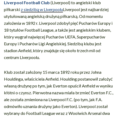
Liverpool Football Club
(Liverpool) to angielski klub
piłkarski
z siedzibą w Liverpoolu
Liverpool jest najbardziej
utytułowaną angielską drużyną piłkarską. Od momentu
założenia w 1892 r. Liverpool zdobył pięć Pucharów Europy i
18 tytułów Football League, a także jest angielskim klubem,
który wygrał najwięcej Pucharów UEFA, Superpucharów
Europy i Pucharów Ligi Angielskiej. Siedzibą klubu jest
stadion Anfield, który znajduje się około trzech mil od
centrum Liverpoolu.
Klub został założony 15 marca 1892 roku przez Johna
Houldinga, właściciela Anfield. Houlding postanowił założyć
własną drużynę po tym, jak Everton opuścił Anfield w wyniku
kłótni o czynsz. Pierwotna nazwa miała brzmieć Everton F.C.,
ale została zmieniona na Liverpool F.C. (po tym, jak F.A.
odmówiło uznania drużyny jako Everton). Liverpool został
wybrany do Football League wraz z Woolwich Arsenal dwa