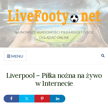
NAJNOWSZE WIADOMOŚCI PIŁKARSKIE I GDZIE
OGLĄDAĆ ONLINE
Ro
MENU
fo
wy
Liverpool – Piłka nożna na żywo
w Internecie