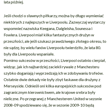
lata później.
Jeśli chodzi o sławnych piłkarzy, można by długo wymieniać
niektórych z najlepszych w Liverpoolu. Zazwyczaj wystarczy
wspomnieć nazwiska Keegana, Dalgleisha, Sounessa i
Fowlera. Liverpool miał kilka fantastycznych drużyn w
przeszłości, ale jeśli szukasz prawdziwego złotego okresu, to
nie sądzę, by wielu fanów Liverpoolu twierdziło, że lata 80.
były dla Liverpoolu wspaniałe.
Pomimo sukcesów w przeszłości, Liverpool ostatnio cierpiał,
widząc, jak ich najbardziej zaciekli rywale z Manchesteru
szybko doganiają i wyprzedzają ich w zdobywaniu trofeów.
Ostatnie dwie dekady nie były zbyt łaskawe dla drużyny z
Merseyside. Odnieśli oni kilka europejskich sukcesów pod
zagranicznym kierownictwem, ale krajowe srebra były
nieliczne. Po przegranej z Manchesterem United w sezonie
2008-09 spodziewano się, że w sezonie 2009-10 będą