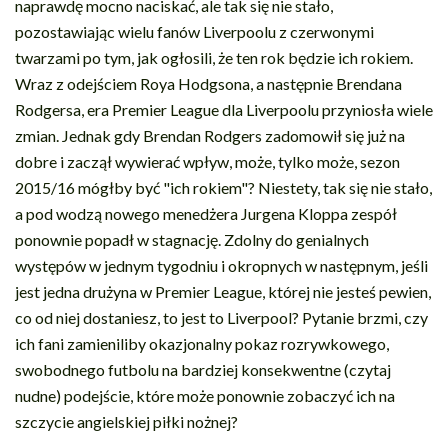
naprawdę mocno naciskać, ale tak się nie stało,
pozostawiając wielu fanów Liverpoolu z czerwonymi
twarzami po tym, jak ogłosili, że ten rok będzie ich rokiem.
Wraz z odejściem Roya Hodgsona, a następnie Brendana
Rodgersa, era Premier League dla Liverpoolu przyniosła wiele
zmian. Jednak gdy Brendan Rodgers zadomowił się już na
dobre i zaczął wywierać wpływ, może, tylko może, sezon
2015/16 mógłby być "ich rokiem"? Niestety, tak się nie stało,
a pod wodzą nowego menedżera Jurgena Kloppa zespół
ponownie popadł w stagnację. Zdolny do genialnych
występów w jednym tygodniu i okropnych w następnym, jeśli
jest jedna drużyna w Premier League, której nie jesteś pewien,
co od niej dostaniesz, to jest to Liverpool? Pytanie brzmi, czy
ich fani zamieniliby okazjonalny pokaz rozrywkowego,
swobodnego futbolu na bardziej konsekwentne (czytaj
nudne) podejście, które może ponownie zobaczyć ich na
szczycie angielskiej piłki nożnej?