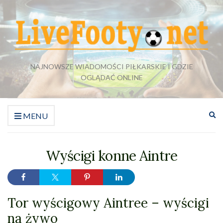
NAJNOWSZE WIADOMOŚCI PIŁKARSKIE I GDZIE
OGLĄDAĆ ONLINE
Ro
MENU
fo
wy
Wyścigi konne Aintre
Tor wyścigowy Aintree – wyścigi
na żywo