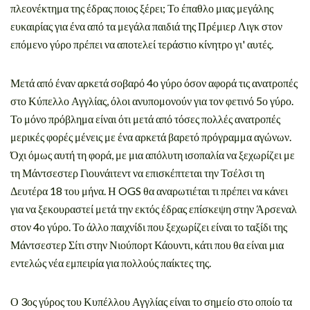
πλεονέκτημα της έδρας ποιος ξέρει; Το έπαθλο μιας μεγάλης
ευκαιρίας για ένα από τα μεγάλα παιδιά της Πρέμιερ Λιγκ στον
επόμενο γύρο πρέπει να αποτελεί τεράστιο κίνητρο γι' αυτές.
Μετά από έναν αρκετά σοβαρό 4ο γύρο όσον αφορά τις ανατροπές
στο Κύπελλο Αγγλίας, όλοι ανυπομονούν για τον φετινό 5ο γύρο.
Το μόνο πρόβλημα είναι ότι μετά από τόσες πολλές ανατροπές
μερικές φορές μένεις με ένα αρκετά βαρετό πρόγραμμα αγώνων.
Όχι όμως αυτή τη φορά, με μια απόλυτη ισοπαλία να ξεχωρίζει με
τη Μάντσεστερ Γιουνάιτεντ να επισκέπτεται την Τσέλσι τη
Δευτέρα 18 του μήνα. Η OGS θα αναρωτιέται τι πρέπει να κάνει
για να ξεκουραστεί μετά την εκτός έδρας επίσκεψη στην Άρσεναλ
στον 4ο γύρο. Το άλλο παιχνίδι που ξεχωρίζει είναι το ταξίδι της
Μάντσεστερ Σίτι στην Νιούπορτ Κάουντι, κάτι που θα είναι μια
εντελώς νέα εμπειρία για πολλούς παίκτες της.
Ο 3ος γύρος του Κυπέλλου Αγγλίας είναι το σημείο στο οποίο τα