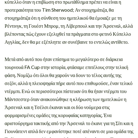
κύπελλο όταν η επιβίωση στο πρωτάθλημα πρέπει να είναι η
προτεραιότητα του Tim Sherwood; Αν στοιχημάτιζα, θα
στοιχημάτιζα ότι η σύνθεση του ημιτελικού θα έμοιαζε με τη
Ρέντινγκ, τη Γουέστ Μπρομ, τη Λίβερπουλ και την Άρσεναλ, αλλά
βλέποντας πώς έχουν εξελιχθεί τα πράγματα στο φετινό Κύπελλο
Αγγλίας, δεν θα με εξέπληττε αν συνέβαινε το εντελώς αντίθετο.
Μετά από αυτό που ήταν επίσημα το μεγαλύτερο σε διάρκεια
τουρνουά FA Cup στην ιστορία, φτάσαμε επιτέλους στην τελική
φάση. Νομίζω ότι όλοι θα χαρούν να δουν το τέλος αυτής της
σεζόν, αλλά η πλειοψηφία πήρε αυτό που επιθυμούσε, έναν τελικό
ντέρμπι. Ενώ οι περισσότεροι πίστευαν ότι θα ήταν ντέρμπι του
Μάντσεστερ όταν ανακοινώθηκε η κλήρωση των ημιτελικών η
Άρσεναλ και η Τσέλσι έκαναν και οι δύο νούμερα στις
φορμαρισμένες ομάδες της κορυφαίας κατηγορίας. Ένα
αριστούργημα τακτικής από την Άρσεναλ το έκανε για τη Σίτι και η
Γιουνάιτεντ απλά δεν εμφανίστηκε ποτέ απέναντι σε μια ομάδα της