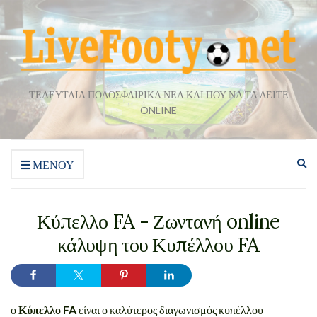
ΤΕΛΕΥΤΑΊΑ ΠΟΔΟΣΦΑΙΡΙΚΆ ΝΈΑ ΚΑΙ ΠΟΎ ΝΑ ΤΑ ΔΕΊΤΕ
ONLINE
Επ
ΜΕΝΟΎ
φό
αν
Κύπελλο FA - Ζωντανή online
κάλυψη του Κυπέλλου FA
ο
Κύπελλο FA
είναι ο καλύτερος διαγωνισμός κυπέλλου