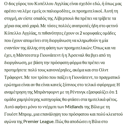
Ο 6ος γύρος του Κυπέλλου Αγγλίας είναι σχεδόν εδώ, ή όπως μας
αρέσει να λέμε εμείς οι παλιομοδίτες, οι προημιτελικοί. Αυτή τη
στιγμή, αν είστε οπαδός της Λίβερπουλ θα πρέπει να τρίβετε τα
χέρια σας από χαρά. Με τόσες πολλές ανατροπές ήδη στο φετινό
Κύπελλο Αγγλίας, τι πιθανότητες έχουν οι 2 κορυφαίες ομάδες
που έχουν απομείνει στη διοργάνωση να κληρωθούν η μία
εναντίον της άλλης στη φάση των προημιτελικών; Όπως και να
έχει, η Μάντσεστερ Γιουνάιτεντ ή η Άρσεναλ θα βγει από τη
διοργάνωση, με βάση την πρόσφατη φόρμα θα πρέπει να
προτιμήσετε πολύ τους κανονιέρηδες, ακόμα και στο Ολντ
Τράφορντ. Με τον τρόπο που παίζει η Γιουνάιτεντ, το πραγματικό
ερώτημα είναι αν θα είναι κανείς ξύπνιος στο τελικό σφύριγμα; Η
αναμέτρηση της Μπράντφορντ με τη Ρέντινγκ εξασφαλίζει ότι 1
ομάδα χαμηλότερης κατηγορίας θα φτάσει στα ημιτελικά φέτος.
Αυτό αφήνει μόνο το ντέρμπι των Midlands της Βίλα με τη
Γουέστ Μπρομ, μια επανάληψη του πρόσφατου και πολύ κλειστού
αγώνα της Premier League. Πώς θα αποδώσει η Βίλα στο