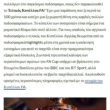
συλλόγων στο παγκόσμιο ποδόσφαιρο, ποιος δεν παρακολουθεί
το
Τελικός Κυπέλλου FA
? Έχει μια παράδοση που ξεπερνά τα
100 χρόνια και κατέχει μια ξεχωριστή θέση στις καρδιές πολλών
ποδοσφαιρόφιλων. Το κύπελλο των ανατροπών είναι σήμερα ένα
ρομαντικό θέαμα όσο ποτέ άλλοτε. Για τους οπαδούς του αγγλικού
ποδοσφαίρου ο τελικός του Κυπέλλου Αγγλίας θεωρείται από τα
ποδοσφαιρικά highlights μέσα στη χρονιά και η απόκτηση
εισιτηρίων για αυτό το παιχνίδι είναι στην πραγματικότητα
εξαιρετικά δύσκολη. Ζωντανή τηλεοπτική κάλυψη των
περισσότερων αγώνων του FA Cup υπάρχει αν βρίσκεστε στο
Ηνωμένο Βασίλειο μέσω του BBC και του BT Sport, αλλά
μπορεί να δυσκολευτείτε να βρείτε παιχνίδια αλλού. Ακολουθούν
ορισμένες περισσότερες πληροφορίες σχετικά με το
ιστορία του
Κυπέλλου FA
.