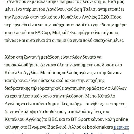
Τσέλσι που εκμεταλλεύτηκε πλήρως το πλεονέκτημα. Έτσι μας
μένει ένα ντέρμπι του Λονδίνου, καθώς η Τσέλσι αντιμετωπίζει
την Άρσεναλ στον τελικό του Κυπέλλου Αγγλίας 2020. Πόσο
περίεργο θα είναι να μην υπάρχουν οπαδοί στο γήπεδο την ημέρα
του τελικού του FA Cup; Μαζικά! Ένα πράγμα είναι σίγουρο
πάντως και αυτό είναι ότι οι παμπ θα είναι πολύ απασχολημένες.
Χάρη στη ζωντανή μετάδοση είναι πλέον δυνατό να
παρακολουθήσετε ζωντανά όλη την αγαπημένη σας δράση στο
Κύπελλο Αγγλίας. Με τόσους πολλούς αγώνες να συμβαίνουν
ταυτόχρονα, είναι δύσκολο ακόμα και στην εποχή της
διαδραστικής τηλεόρασης κάθε αγαπημένη ομάδα των φιλάθλων
να έχει τηλεοπτικό χρόνο στην τηλεόραση. Με το Κύπελλο
Αγγλίας να είναι πάντα δημοφιλές, υπάρχει συνήθως εκτεταμένη
ζωντανή κάλυψη στο διαδίκτυο για πολλούς αγώνες του
Κυπέλλου Αγγλίας (το BBC και το BT Sport κάνουν καλή online
κάλυψη στο Ηνωμένο Βασίλειο). Αλλού οι bookmakers
μερικές