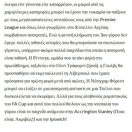
όνειρα είτε γίνονται είτε καταρρέουν, οι μικροί από τις
χαμηλότερες κατηγορίες μπορεί να έχουν την ευκαιρία να παίξουν
με τους μεγαλοαπατεώνες αντιπάλους τους από την Premier
League και όπως όλοι γνωρίζουν, στο Κύπελλο Αγγλίας
συμβαίνουν ανατροπές. Ενώ η φετινή κλήρωση του 3ου γύρου δεν
έφερε πολλές πιθανές ιστορίες που θα μπορούσαν να σκοτώσουν
γίγαντες, υπάρχουν ακόμα πολλά παιχνίδια στα οποία η ανατροπή
είναι πιθανή. Η Ρέντινγκ, ομάδα που πετάει ψηλά στο
πρωτάθλημα, ταξιδεύει στο Ολντ Τράφορντ (ξανά), η Γουλβς θα
προσπαθήσει να εκμεταλλευτεί τη Λίβερπουλ που έχασε
πρόσφατα για πρώτη φορά μετά από αιώνες. Η Νότιγχαμ Φόρεστ
μπορεί να ελπίζει σε μια ανατροπή απέναντι σε μια Τσέλσι που
δυσκολεύεται να σκοράρει. Αλλά για τους αληθινούς ρομαντικούς
του FA Cup και αυτό που πολλοί θα δουν ως την ισοπαλία του
γύρου είναι το παιχνίδι ανάμεσα στην Accrington Stanley (Ποια
είναι; Ακριβώς!) και την Ipswich!