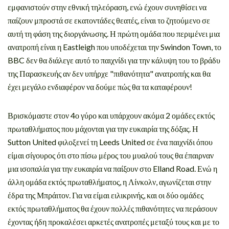
εμφανιστούν στην εθνική τηλεόραση, ενώ έχουν συνηθίσει να
παίζουν μπροστά σε εκατοντάδες θεατές, είναι το ζητούμενο σε
αυτή τη φάση της διοργάνωσης. Η πρώτη ομάδα που περιμένει μια
ανατροπή είναι η Eastleigh που υποδέχεται την Swindon Town, το
BBC δεν θα διάλεγε αυτό το παιχνίδι για την κάλυψη του το βράδυ
της Παρασκευής αν δεν υπήρχε "πιθανότητα" ανατροπής και θα
έχει μεγάλο ενδιαφέρον να δούμε πώς θα τα καταφέρουν!
Βρισκόμαστε στον 4ο γύρο και υπάρχουν ακόμα 2 ομάδες εκτός
πρωταθλήματος που μάχονται για την ευκαιρία της δόξας. Η
Sutton United φιλοξενεί τη Leeds United σε ένα παιχνίδι όπου
είμαι σίγουρος ότι στο πίσω μέρος του μυαλού τους θα έπαιρναν
μια ισοπαλία για την ευκαιρία να παίξουν στο Elland Road. Ενώ η
άλλη ομάδα εκτός πρωταθλήματος, η Λίνκολν, αγωνίζεται στην
έδρα της Μπράιτον. Για να είμαι ειλικρινής, και οι δύο ομάδες
εκτός πρωταθλήματος θα έχουν πολλές πιθανότητες να περάσουν
έχοντας ήδη προκαλέσει αρκετές ανατροπές μεταξύ τους και με το