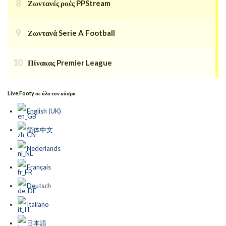
Ζωντανές ροές PPStream
Ζωντανά Serie A Football
Πίνακας Premier League
Live Footy σε όλο τον κόσμο
English (UK)
简体中文
Nederlands
Français
Deutsch
Italiano
日本語