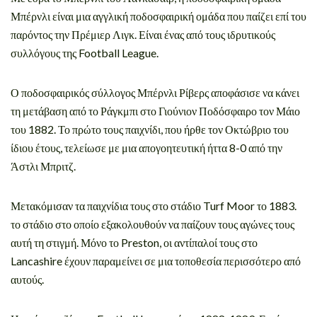
Μπέρνλι είναι μια αγγλική ποδοσφαιρική ομάδα που παίζει επί του
παρόντος την Πρέμιερ Λιγκ. Είναι ένας από τους ιδρυτικούς
συλλόγους της Football League.
Ο ποδοσφαιρικός σύλλογος Μπέρνλι Ρίβερς αποφάσισε να κάνει
τη μετάβαση από το Ράγκμπι στο Γιούνιον Ποδόσφαιρο τον Μάιο
του 1882. Το πρώτο τους παιχνίδι, που ήρθε τον Οκτώβριο του
ίδιου έτους, τελείωσε με μια απογοητευτική ήττα 8-0 από την
Άστλι Μπριτζ.
Μετακόμισαν τα παιχνίδια τους στο στάδιο Turf Moor το 1883.
το στάδιο στο οποίο εξακολουθούν να παίζουν τους αγώνες τους
αυτή τη στιγμή. Μόνο το Preston, οι αντίπαλοί τους στο
Lancashire έχουν παραμείνει σε μια τοποθεσία περισσότερο από
αυτούς.