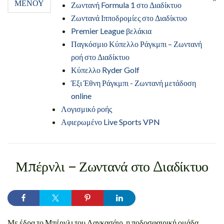
ΜΕΝΟΎ
Ζωντανή Formula 1 στο Διαδίκτυο
φό
Ζωντανά Ιπποδρομίες στο Διαδίκτυο
αν
Premier League βελάκια
Παγκόσμιο Κύπελλο Ράγκμπι – Ζωντανή
ροή στο Διαδίκτυο
Κύπελλο Ryder Golf
Έξι Έθνη Ράγκμπι - Ζωντανή μετάδοση
online
Λογισμικό ροής
Αφιερωμένο Live Sports VPN
Μπέρνλι – Ζωντανά στο Διαδίκτυο
Με έδρα το Μπέρνλι του Λανκασάιρ, η ποδοσφαιρική ομάδα