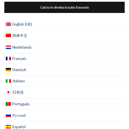
Calcio in diretta in tutto il mondo
English (UK)
简体中文
Nederlands
Français
Deutsch
Italiano
日本語
Português
Русский
Español