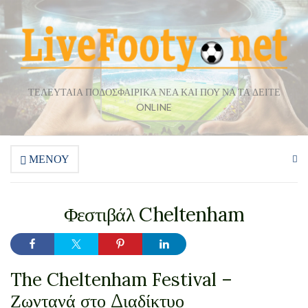
ΤΕΛΕΥΤΑΊΑ ΠΟΔΟΣΦΑΙΡΙΚΆ ΝΈΑ ΚΑΙ ΠΟΎ ΝΑ ΤΑ ΔΕΊΤΕ
ONLINE
ΜΕΝΟΎ
Επ
φό
αν
Φεστιβάλ Cheltenham
The Cheltenham Festival –
Ζωντανά στο Διαδίκτυο