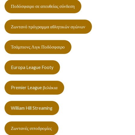
Ποδόσφαιρο σε απευθείας σύνδεση
Ζωντανό πρόγραμμα αθλητικών αγώνων
Τσάμπιονς Λιγκ Ποδόσφαιρο
Europa League Footy
Premier League βελάκια
William Hill Streaming
Ζωντανές ιπποδρομίες