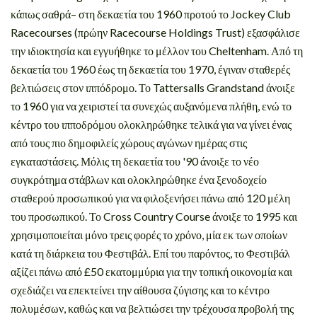
κάπως σαθρά– στη δεκαετία του 1960 προτού το Jockey Club
Racecourses (πρώην Racecourse Holdings Trust) εξασφάλισε
την ιδιοκτησία και εγγυήθηκε το μέλλον του Cheltenham. Από τη
δεκαετία του 1960 έως τη δεκαετία του 1970, έγιναν σταθερές
βελτιώσεις στον ιππόδρομο. Το Tattersalls Grandstand άνοιξε
το 1960 για να χειριστεί τα συνεχώς αυξανόμενα πλήθη, ενώ το
κέντρο του ιπποδρόμου ολοκληρώθηκε τελικά για να γίνει ένας
από τους πιο δημοφιλείς χώρους αγώνων ημέρας στις
εγκαταστάσεις. Μόλις τη δεκαετία του '90 άνοιξε το νέο
συγκρότημα στάβλων και ολοκληρώθηκε ένα ξενοδοχείο
σταθερού προσωπικού για να φιλοξενήσει πάνω από 120 μέλη
του προσωπικού. Το Cross Country Course άνοιξε το 1995 και
χρησιμοποιείται μόνο τρεις φορές το χρόνο, μία εκ των οποίων
κατά τη διάρκεια του Φεστιβάλ. Επί του παρόντος, το Φεστιβάλ
αξίζει πάνω από £50 εκατομμύρια για την τοπική οικονομία και
σχεδιάζει να επεκτείνει την αίθουσα ζύγισης και το κέντρο
πολυμέσων, καθώς και να βελτιώσει την τρέχουσα προβολή της