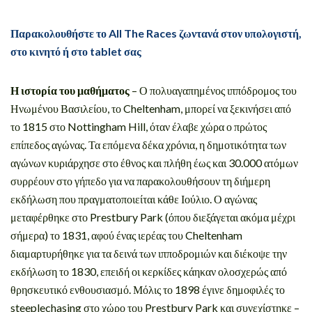
Παρακολουθήστε το All The Races ζωντανά στον υπολογιστή,
στο κινητό ή στο tablet σας
Η ιστορία του μαθήματος
– Ο πολυαγαπημένος ιππόδρομος του
Ηνωμένου Βασιλείου, το Cheltenham, μπορεί να ξεκινήσει από
το 1815 στο Nottingham Hill, όταν έλαβε χώρα ο πρώτος
επίπεδος αγώνας. Τα επόμενα δέκα χρόνια, η δημοτικότητα των
αγώνων κυριάρχησε στο έθνος και πλήθη έως και 30.000 ατόμων
συρρέουν στο γήπεδο για να παρακολουθήσουν τη διήμερη
εκδήλωση που πραγματοποιείται κάθε Ιούλιο. Ο αγώνας
μεταφέρθηκε στο Prestbury Park (όπου διεξάγεται ακόμα μέχρι
σήμερα) το 1831, αφού ένας ιερέας του Cheltenham
διαμαρτυρήθηκε για τα δεινά των ιπποδρομιών και διέκοψε την
εκδήλωση το 1830, επειδή οι κερκίδες κάηκαν ολοσχερώς από
θρησκευτικό ενθουσιασμό. Μόλις το 1898 έγινε δημοφιλές το
steeplechasing στο χώρο του Prestbury Park και συνεχίστηκε –