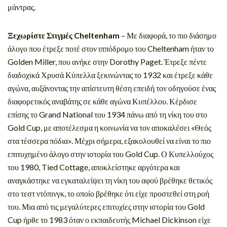
μάντρας.
Ξεχωρίστε Στιγμές Cheltenham
– Με διαφορά, το πιο διάσημο
άλογο που έτρεξε ποτέ στον ιππόδρομο του Cheltenham ήταν το
Golden Miller, που ανήκε στην Dorothy Paget. Έτρεξε πέντε
διαδοχικά Χρυσά Κύπελλα ξεκινώντας το 1932 και έτρεξε κάθε
αγώνα, αυξάνοντας την απίστευτη θέση επειδή τον οδηγούσε ένας
διαφορετικός αναβάτης σε κάθε αγώνα Κυπέλλου. Κέρδισε
επίσης το Grand National του 1934 πάνω από τη νίκη του στο
Gold Cup, με αποτέλεσμα η κοινωνία να τον αποκαλέσει «Θεός
στα τέσσερα πόδια». Μέχρι σήμερα, εξακολουθεί να είναι το πιο
επιτυχημένο άλογο στην ιστορία του Gold Cup. Ο Κυπελλούχος
του 1980, Tied Cottage, αποκλείστηκε αργότερα και
αναγκάστηκε να εγκαταλείψει τη νίκη του αφού βρέθηκε θετικός
στο τεστ ντόπινγκ, το οποίο βρέθηκε ότι είχε προστεθεί στη ροή
του. Μια από τις μεγαλύτερες επιτυχίες στην ιστορία του Gold
Cup ήρθε το 1983 όταν ο εκπαιδευτής Michael Dickinson είχε