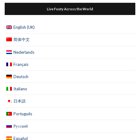
Live Footy Across the World
English (UK)
简体中文
Nederlands
Français
Deutsch
Italiano
日本語
Português
Русский
Español