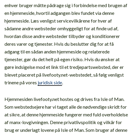
enhver bruger måtte pådrage sig i forbindelse med brugen af
en hjemmeside, hvortil adgangen blev fundet via denne
hjemmeside. Læs venligst servicevilkårene for hver af
sådanne andre websteder omhyggeligt for at finde ud af,
hvordan disse andre websteder tilbyder og konditionerer
deres varer og tjenester. Hvis du beslutter dig for at få
adgang til en sådan anden hjemmeside og relaterede
tjenester, gør du det helt på egen risiko. Hvis du ønsker at
gøre indsigelse mod et link til et tredjepartswebsted, der er
blevet placeret på livefooty.net-webstedet, så følg venligst
trinene på vores
juridisk side
.
Hjemmesiden livefooty.net hostes og drives fra Isle of Man.
Som webstedsejere har vi taget alle de nødvendige skridt for
at sikre, at denne hjemmeside fungerer med fuld overholdelse
af manx-lovgivningen. Denne privatlivspolitik og vilkår for
brug er underlagt lovene på Isle of Man. Som bruger af denne